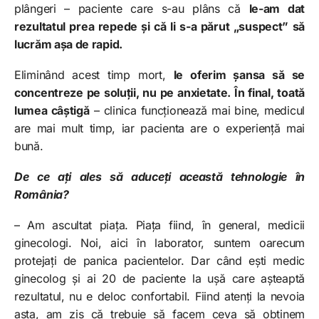
plângeri – paciente care s-au plâns că
le-am dat
rezultatul prea repede și că li s-a părut „suspect” să
lucrăm așa de rapid.
Eliminând acest timp mort,
le oferim șansa să se
concentreze pe soluții, nu pe anxietate. În final, toată
lumea câștigă
– clinica funcționează mai bine, medicul
are mai mult timp, iar pacienta are o experiență mai
bună.
De ce ați ales să aduceți această tehnologie în
România?
– Am ascultat piața. Piața fiind, în general, medicii
ginecologi. Noi, aici în laborator, suntem oarecum
protejați de panica pacientelor. Dar când ești medic
ginecolog și ai 20 de paciente la ușă care așteaptă
rezultatul, nu e deloc confortabil. Fiind atenți la nevoia
asta, am zis că trebuie să facem ceva să obținem