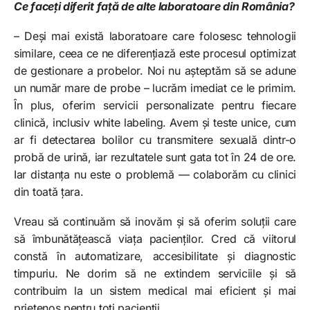
Ce faceți diferit față de alte laboratoare din România?
– Deși mai există laboratoare care folosesc tehnologii
similare, ceea ce ne diferențiază este procesul optimizat
de gestionare a probelor. Noi nu așteptăm să se adune
un număr mare de probe – lucrăm imediat ce le primim.
În plus, oferim servicii personalizate pentru fiecare
clinică, inclusiv white labeling. Avem și teste unice, cum
ar fi detectarea bolilor cu transmitere sexuală dintr-o
probă de urină, iar rezultatele sunt gata tot în 24 de ore.
Iar distanța nu este o problemă — colaborăm cu clinici
din toată țara.
Vreau să continuăm să inovăm și să oferim soluții care
să îmbunătățească viața pacienților. Cred că viitorul
constă în automatizare, accesibilitate și diagnostic
timpuriu. Ne dorim să ne extindem serviciile și să
contribuim la un sistem medical mai eficient și mai
prietenos pentru toți pacienții.