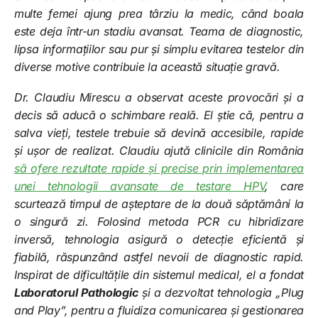
multe femei ajung prea târziu la medic, când boala
este deja într-un stadiu avansat. Teama de diagnostic,
lipsa informațiilor sau pur și simplu evitarea testelor din
diverse motive contribuie la această situație gravă.
Dr. Claudiu Mirescu a observat aceste provocări și a
decis să aducă o schimbare reală. El știe că, pentru a
salva vieți, testele trebuie să devină accesibile, rapide
și ușor de realizat. Claudiu ajută clinicile din România
să ofere rezultate rapide și precise prin implementarea
unei tehnologii avansate de testare HPV
, care
scurtează timpul de așteptare de la două săptămâni la
o singură zi. Folosind metoda PCR cu hibridizare
inversă, tehnologia asigură o detecție eficientă și
fiabilă, răspunzând astfel nevoii de diagnostic rapid.
Inspirat de dificultățile din sistemul medical, el a fondat
Laboratorul Pathologic
și a dezvoltat tehnologia „Plug
and Play”, pentru a fluidiza comunicarea și gestionarea