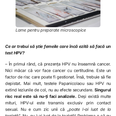
Lame pentru preparate microscopice
Ce ar trebui să știe femeile care încă ezită să facă un
test HPV?
– În primul rând, că prezența HPV nu înseamnă cancer.
Nici măcar că vor face cancer cu certitudine. Este un
factor de risc care poate fi gestionat. Însă, trebuie să fie
depistat. Mai mult, testele Papanicolaou sau HPV nu
extind leziunile de col, nu au efecte secundare.
Singurul
risc real este să nu-ți faci analizele.
Deși există multe
mituri, HPV-ul este transmis exclusiv prin contact
sexual. Nu e cum zic unii că
„poate l-ai luat de la
toaletă”.
Nu, nu l-ai luat de la toaletă! Problema e că nu