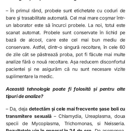
– În primul rând, probele sunt etichetate cu coduri de
bare și trasabilitate automată. Cel mai mare coșmar într-
un laborator este să încurci probele. La noi, totul este
scanat automat. Probele sunt conservate în lichid pe
bază de alcool, care este cel mai bun mediu de
conservare. Astfel, dintr-o singură recoltare, în cele 60
de zile cât se păstrează proba, pot fi făcute mai multe
analize fără o nouă recoltare. Așa reducem disconfortul
pacientei și ne asigurăm că nu sunt necesare vizite
suplimentare la medic.
Această tehnologie poate fi folosită și pentru alte
tipuri de analize?
– Da, deja
detectăm și cele mai frecvente șase boli cu
transmitere sexuală
– Chlamydia, Ureaplasma, doua
specii de Mycoplasma, Trichomonas, si Neisseria.
Rezultatele vin în general în 24 de ore.
De asemenea,