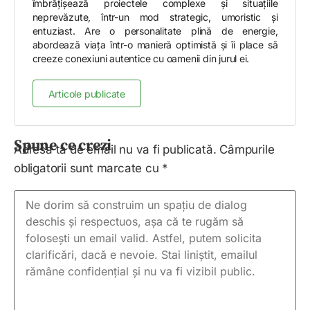
îmbrățișează proiectele complexe și situațiile
neprevăzute, într-un mod strategic, umoristic și
entuziast. Are o personalitate plină de energie,
abordează viața într-o manieră optimistă și îi place să
creeze conexiuni autentice cu oamenii din jurul ei.
Articole publicate
Spune ce crezi
Adresa ta de email nu va fi publicată.
Câmpurile
obligatorii sunt marcate cu
*