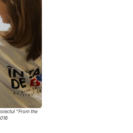
roiectul ”From the
2018