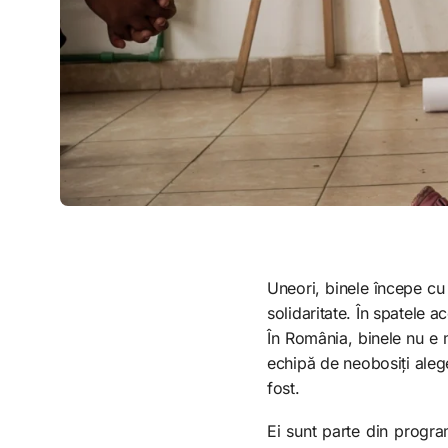
Uneori, binele începe cu 
solidaritate. În spatele 
În România, binele nu e m
echipă de neobosiți alege
fost.
Ei sunt parte din progr