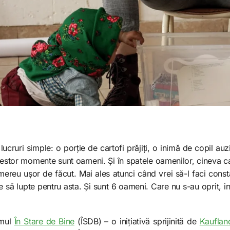
lucruri simple: o porție de cartofi prăjiți, o inimă de copil auz
acestor momente sunt oameni. Și în spatele oamenilor, cineva care
ereu ușor de făcut. Mai ales atunci când vrei să-l faci consta
 să lupte pentru asta. Și sunt 6 oameni. Care nu s-au oprit, i
amul
În Stare de Bine
(ÎSDB) – o inițiativă sprijinită de
Kauflan