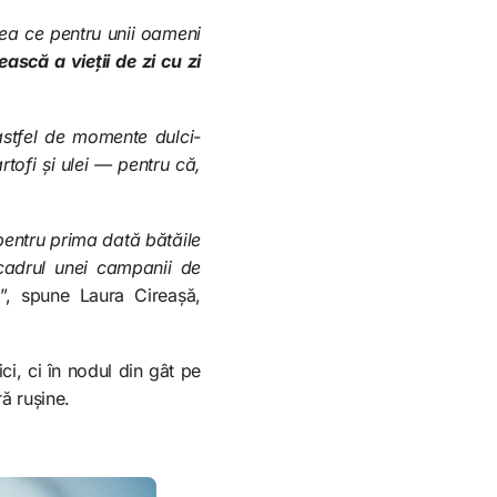
ea ce pentru unii oameni
ească a vieții de zi cu zi
 astfel de momente dulci-
tofi și ulei — pentru că,
pentru prima dată bătăile
adrul unei campanii de
ă
”, spune Laura Cireașă,
ci, ci în nodul din gât pe
ră rușine.