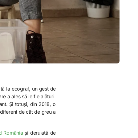
ită la ecograf, un gest de
 a ales să le fie alături.
nt. Și totuși, din 2018, o
ndiferent de cât de greu a
d România
și derulată de