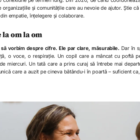
organizațiile și comunitățile care au nevoie de ajutor. Știe c
 din empatie, înțelegere și colaborare.
e la om la om
 să vorbim despre cifre. Ele par clare, măsurabile.
Dar în s
ță, o voce, o respirație. Un copil care a mâncat cu poftă 
 de miercuri. Un tată care a prins curaj să întrebe mai depart
unică care a auzit pe cineva bătându-i în poartă – suficient ca