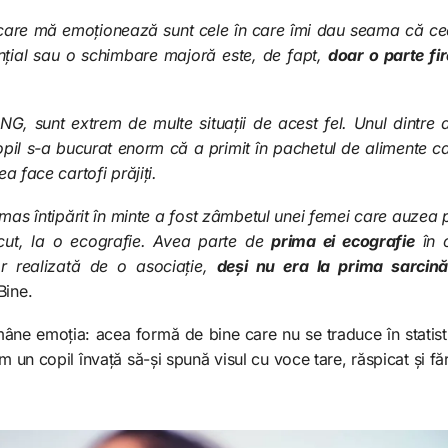
care mă emoționează sunt cele în care îmi dau seama că ce
ențial sau o schimbare majoră este, de fapt,
doar o parte fir
NG, sunt extrem de multe situații de acest fel. Unul dintre
il s-a bucurat enorm că a primit în pachetul de alimente car
ea face cartofi prăjiți.
as întipărit în minte a fost zâmbetul unei femei care auzea 
ăscut, la o ecografie. Avea parte de
prima ei ecografie
în c
or realizată de o asociație,
deși nu era la prima sarcin
Bine.
âne emoția: acea formă de bine care nu se traduce în statisti
m un copil învață să-și spună visul cu voce tare, răspicat și fă