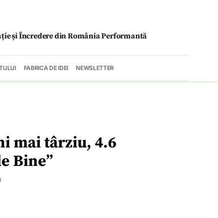
ație și Încredere din România Performantă
TULUI
FABRICA DE IDEI
NEWSLETTER
ni mai târziu, 4.6
de Bine”
u