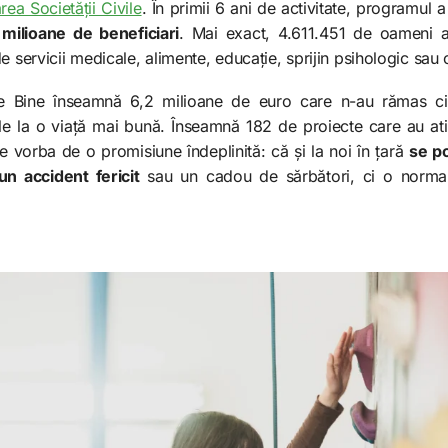
ea Societății Civile
. În primii 6 ani de activitate, programul 
milioane de beneficiari
. Mai exact, 4.611.451 de oameni au
e servicii medicale, alimente, educație, sprijin psihologic sau o
e Bine înseamnă 6,2 milioane de euro care n-au rămas cifr
le la o viață mai bună. Înseamnă 182 de proiecte care au ati
 vorba de o promisiune îndeplinită: că și la noi în țară
se po
n accident fericit
sau un cadou de sărbători, ci o normalit