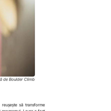
ală de Boulder Climb
 reușește să transforme
ă programul, Laura a fost