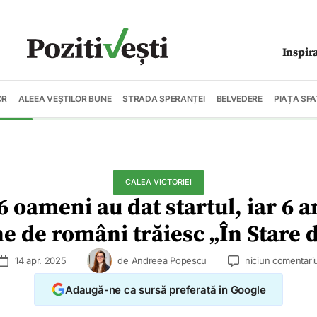
Inspir
OR
ALEEA VEȘTILOR BUNE
STRADA SPERANȚEI
BELVEDERE
PIAȚA SFA
CALEA VICTORIEI
 oameni au dat startul, iar 6 a
e de români trăiesc „În Stare 
14 apr. 2025
de
Andreea Popescu
niciun comentari
Adaugă-ne ca sursă preferată în Google