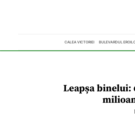
CALEA VICTORIEI
BULEVARDUL EROIL
Leapșa binelui: 6
milioan