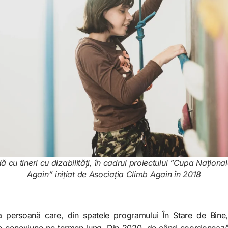
 cu tineri cu dizabilități, în cadrul proiectului ”Cupa Naţion
Again” inițiat de Asociația Climb Again în 2018
 persoană care, din spatele programului În Stare de Bine,
ntr-o conexiune pe termen lung. Din 2020, de când coordoneaz