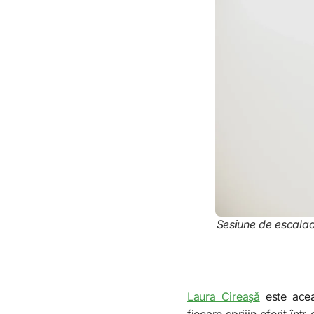
Sesiune de escaladă
Laura Cireașă
este acea
fiecare sprijin oferit î