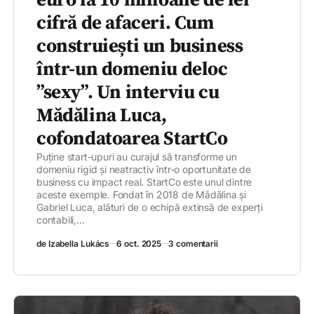
euro la 10 milioane de lei
cifră de afaceri. Cum
construiești un business
într-un domeniu deloc
”sexy”. Un interviu cu
Mădălina Luca,
cofondatoarea StartCo
Puține start-upuri au curajul să transforme un
domeniu rigid și neatractiv într-o oportunitate de
business cu impact real. StartCo este unul dintre
aceste exemple. Fondat în 2018 de Mădălina și
Gabriel Luca, alături de o echipă extinsă de experți
contabili,...
de Izabella Lukács
6 oct. 2025
3 comentarii