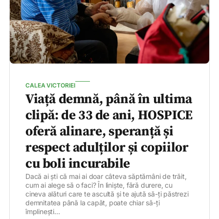
CALEA VICTORIEI
Viață demnă, până în ultima
clipă: de 33 de ani, HOSPICE
oferă alinare, speranță și
respect adulților și copiilor
cu boli incurabile
Dacă ai ști că mai ai doar câteva săptămâni de trăit,
cum ai alege să o faci? În liniște, fără durere, cu
cineva alături care te ascultă și te ajută să-ți păstrezi
demnitatea până la capăt, poate chiar să-ți
împlinești...