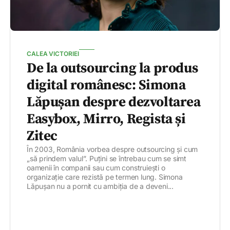
CALEA VICTORIEI
De la outsourcing la produs
digital românesc: Simona
Lăpușan despre dezvoltarea
Easybox, Mirro, Regista și
Zitec
În 2003, România vorbea despre outsourcing și cum
„să prindem valul”. Puțini se întrebau cum se simt
oamenii în companii sau cum construiești o
organizație care rezistă pe termen lung. Simona
Lăpușan nu a pornit cu ambiția de a deveni...