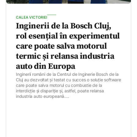
CALEA VICTORIEI
Inginerii de la Bosch Cluj,
rol esențial în experimentul
care poate salva motorul
termic și relansa industria
auto din Europa
Inginerii români de la Centrul de Inginerie Bosch de la
Cluj au dezvoltat și testat cu succes o soluție software
care poate salva motorul cu combustie de la
interdicție și dispariție și, astfel, poate relansa
industria auto europeană....