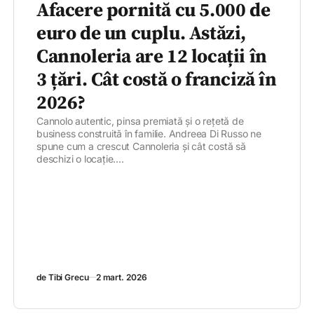
Afacere pornită cu 5.000 de
euro de un cuplu. Astăzi,
Cannoleria are 12 locații în
3 țări. Cât costă o franciză în
2026?
Cannolo autentic, pinsa premiată și o rețetă de
business construită în familie. Andreea Di Russo ne
spune cum a crescut Cannoleria și cât costă să
deschizi o locație....
de Tibi Grecu
2 mart. 2026