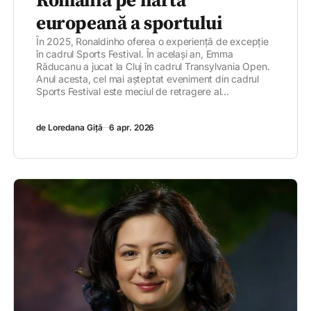
România pe harta
europeană a sportului
În 2025, Ronaldinho oferea o experiență de excepție
în cadrul Sports Festival. În același an, Emma
Răducanu a jucat la Cluj în cadrul Transylvania Open.
Anul acesta, cel mai așteptat eveniment din cadrul
Sports Festival este meciul de retragere al...
de Loredana Giță
6 apr. 2026