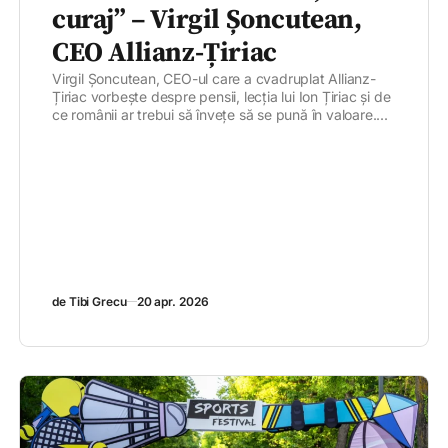
curaj” – Virgil Șoncutean,
CEO Allianz-Țiriac
Virgil Șoncutean, CEO-ul care a cvadruplat Allianz-
Țiriac vorbește despre pensii, lecția lui Ion Țiriac și de
ce românii ar trebui să învețe să se pună în valoare....
de Tibi Grecu
20 apr. 2026