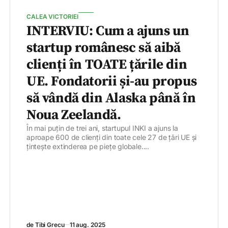
CALEA VICTORIEI
INTERVIU: Cum a ajuns un
startup românesc să aibă
clienți în TOATE țările din
UE. Fondatorii și-au propus
să vândă din Alaska până în
Noua Zeelandă.
În mai puțin de trei ani, startupul INKI a ajuns la
aproape 600 de clienți din toate cele 27 de țări UE și
țintește extinderea pe piețe globale....
de Tibi Grecu
11 aug. 2025