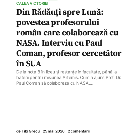
CALEA VICTORIEI
Din Rădăuți spre Lună:
povestea profesorului
român care colaborează cu
NASA. Interviu cu Paul
Coman, profesor cercetător
în SUA
De la nota 8 în liceu și restanțe în facultate, până la
baterii pentru misiunea Artemis. Cum a ajuns Prof. Dr.
Paul Coman să colaboreze cu NASA....
de Tibi Grecu
25 mai 2026
2 comentarii