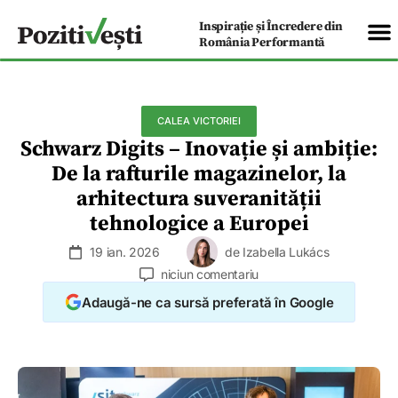
Inspirație și Încredere din
România Performantă
CALEA VICTORIEI
Schwarz Digits – Inovație și ambiție:
De la rafturile magazinelor, la
arhitectura suveranității
tehnologice a Europei
19 ian. 2026
de
Izabella Lukács
niciun comentariu
Adaugă-ne ca sursă preferată în Google