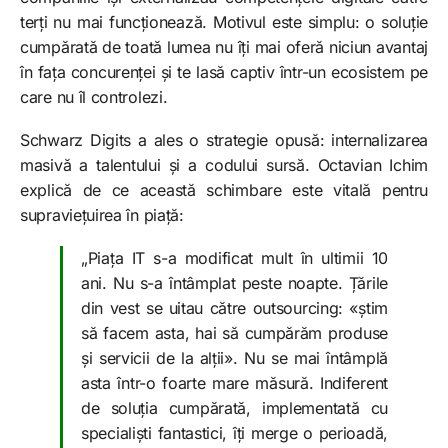
terți nu mai funcționează. Motivul este simplu: o soluție
cumpărată de toată lumea nu îți mai oferă niciun avantaj
în fața concurenței și te lasă captiv într-un ecosistem pe
care nu îl controlezi.
Schwarz Digits a ales o strategie opusă: internalizarea
masivă a talentului și a codului sursă. Octavian Ichim
explică de ce această schimbare este vitală pentru
supraviețuirea în piață:
„Piața IT s-a modificat mult în ultimii 10
ani. Nu s-a întâmplat peste noapte. Țările
din vest se uitau către outsourcing: «știm
să facem asta, hai să cumpărăm produse
și servicii de la alții». Nu se mai întâmplă
asta într-o foarte mare măsură. Indiferent
de soluția cumpărată, implementată cu
specialiști fantastici, îți merge o perioadă,