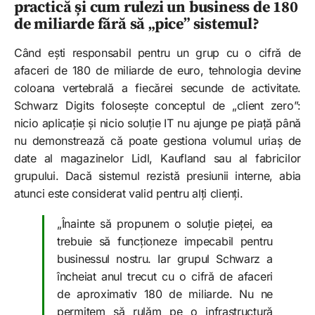
practică și cum rulezi un business de 180
de miliarde fără să „pice” sistemul?
Când ești responsabil pentru un grup cu o cifră de
afaceri de 180 de miliarde de euro, tehnologia devine
coloana vertebrală a fiecărei secunde de activitate.
Schwarz Digits folosește conceptul de „client zero”:
nicio aplicație și nicio soluție IT nu ajunge pe piață până
nu demonstrează că poate gestiona volumul uriaș de
date al magazinelor Lidl, Kaufland sau al fabricilor
grupului. Dacă sistemul rezistă presiunii interne, abia
atunci este considerat valid pentru alți clienți.
„Înainte să propunem o soluție pieței, ea
trebuie să funcționeze impecabil pentru
businessul nostru. Iar grupul Schwarz a
încheiat anul trecut cu o cifră de afaceri
de aproximativ 180 de miliarde. Nu ne
permitem să rulăm pe o infrastructură