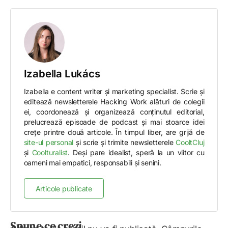
Izabella Lukács
Izabella e content writer și marketing specialist. Scrie și
editează newsletterele Hacking Work alături de colegii
ei, coordonează și organizează conținutul editorial,
prelucrează episoade de podcast și mai stoarce idei
crețe printre două articole. În timpul liber, are grijă de
site-ul personal
și scrie și trimite newsletterele
CooltCluj
și
Coolturalist
. Deși pare idealist, speră la un viitor cu
oameni mai empatici, responsabili și senini.
Articole publicate
Spune ce crezi