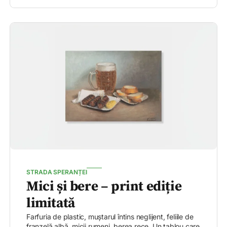
STRADA SPERANȚEI
Mici și bere – print ediție
limitată
Farfuria de plastic, muștarul întins neglijent, feliile de
franzelă albă, micii rumeni, berea rece. Un tablou care