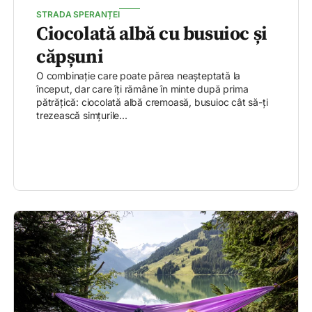
STRADA SPERANȚEI
Ciocolată albă cu busuioc și
căpșuni
O combinație care poate părea neașteptată la
început, dar care îți rămâne în minte după prima
pătrățică: ciocolată albă cremoasă, busuioc cât să-ți
trezească simțurile...