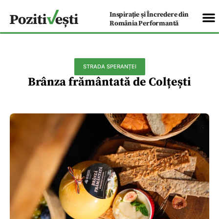
Inspirație și Încredere din
România Performantă
STRADA SPERANȚEI
Brânza frământată de Colțești