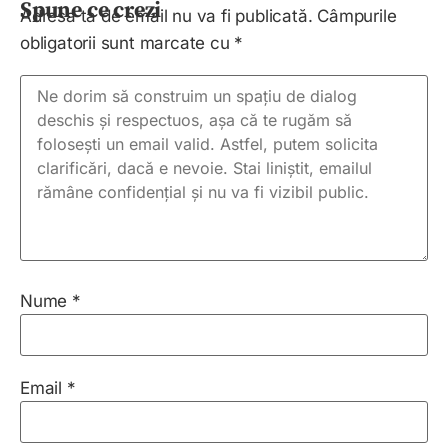
Spune ce crezi
Adresa ta de email nu va fi publicată.
Câmpurile
obligatorii sunt marcate cu
*
Nume
*
Email
*