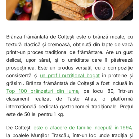
Brânza frământată de Colțești este o brânză moale, cu
textură elastică și cremoasă, obținută din lapte de vacă
printr-un proces tradițional de frământare. Are un gust
delicat, ușor sărat, și o umiditate care îi păstrează
prospețimea. Este un produs versatil, cu o compoziție
consistentă și
un profil nutrițional bogat
în proteine și
grăsimi. Brânza frământată de Colțești a fost inclusă în
Top 100 brânzeturi din lume
, pe locul 80, într-un
clasament realizat de Taste Atlas, o platformă
internațională dedicată gastronomiei tradiționale. Prețul
este de 50 lei pentru 1 kg.
De Colțești
este o afacere de familie începută în 1994
,
la poalele Munților Trascău, într-un loc unde tradiția și