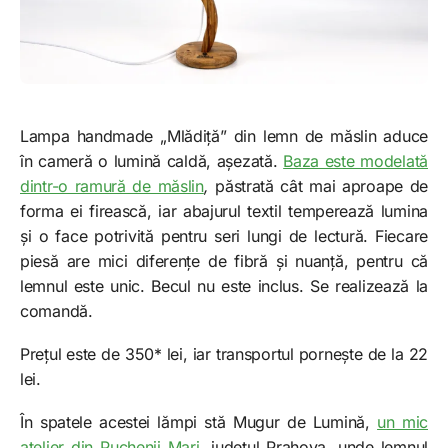
Lampa handmade „Mlădiță” din lemn de măslin aduce
în cameră o lumină caldă, așezată.
Baza este modelată
dintr-o ramură de măslin
,
păstrată cât mai aproape de
forma ei firească, iar abajurul textil temperează lumina
și o face potrivită pentru seri lungi de lectură. Fiecare
piesă are mici diferențe de fibră și nuanță, pentru că
lemnul este unic. Becul nu este inclus. Se realizează la
comandă.
Prețul este de 350* lei, iar transportul pornește de la 22
lei.
În spatele acestei lămpi stă Mugur de Lumină,
un mic
atelier din Puchenii Mari,
județul Prahova, unde lemnul