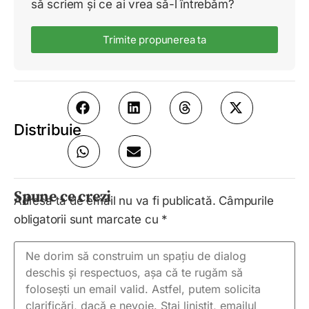
să scriem și ce ai vrea să-l întrebăm?
Trimite propunerea ta
Distribuie
Spune ce crezi
Adresa ta de email nu va fi publicată.
Câmpurile
obligatorii sunt marcate cu
*