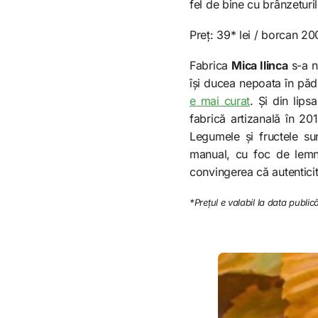
fel de bine cu brânzeturi
Preț: 39* lei / borcan 2
Fabrica
Mica Ilinca
s-a nă
își ducea nepoata în păd
e mai curat
. Și din lip
fabrică artizanală în 20
Legumele și fructele sun
manual, cu foc de lemne
convingerea că autenticit
*Prețul e valabil la data publică