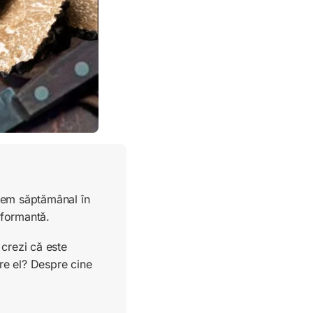
ucem săptămânal în
rformantă.
crezi că este
re el? Despre cine