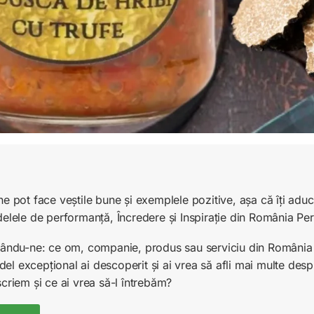
ne pot face veștile bune și exemplele pozitive, așa că îți ad
delele de performanță, Încredere și Inspirație din România Pe
unându-ne: ce om, companie, produs sau serviciu din România 
l excepțional ai descoperit și ai vrea să afli mai multe desp
scriem și ce ai vrea să-l întrebăm?