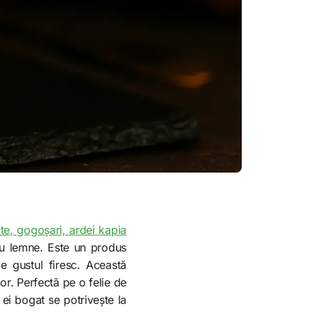
ate, gogoșari, ardei kapia
 cu lemne. Este un produs
ze gustul firesc. Această
or. Perfectă pe o felie de
ei bogat se potrivește la