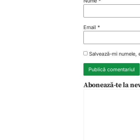
Nume
*
Email
*
Salvează-mi numele, em
Abonează-te la new