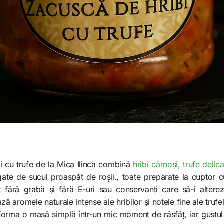
i cu trufe de la Mica Ilinca combină
hribi cărnoși, trufe delic
egate de sucul proaspăt de roșii., toate preparate la cuptor
t fără grabă și fără E-uri sau conservanți care să-i altere
 aromele naturale intense ale hribilor și notele fine ale trufel
forma o masă simplă într-un mic moment de răsfăț, iar gustul 