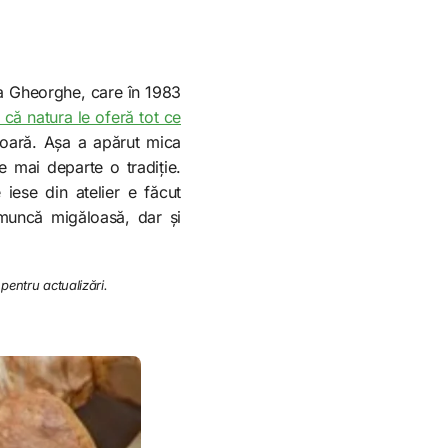
aia Gheorghe, care în 1983
că natura le oferă tot ce
nioară. Așa a apărut mica
e mai departe o tradiție.
 iese din atelier e făcut
 muncă migăloasă, dar și
 pentru actualizări.