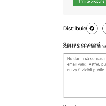
Trimite propuner
Distribuie
Spune ce crezi
Adresa ta de email nu va 