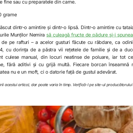
le fine sau cu preparatele din carne.
00 grame
scut dintr-o amintire și dintr-o lipsă. Dintr-o amintire cu tat
urile Munților Nemira
să culeagă fructe de pădure și-i spunea 
sa de pe rafturi – a acelor gusturi făcute cu răbdare, ca odi
14, cu dorința de a păstra vii rețetele de familie și de a duc
t culese manual, din locuri neatinse de poluare, iar tot ce
, fără aditivi și cu grijă multă. Fiecare borcan înseamnă
atea nu e un moft, ci o datorie față de gustul adevărat.
rii acestui articol, dar poate varia în timp. Verifică-l pe site-ul producătorului