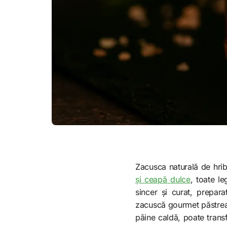
Zacusca naturală de hrib
și ceapă dulce
, toate l
sincer și curat, prepara
zacuscă gourmet păstrează
pâine caldă, poate trans