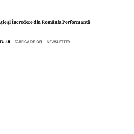
ație și Încredere din România Performantă
TULUI
FABRICA DE IDEI
NEWSLETTER