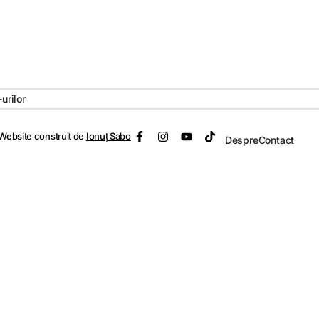
urilor
 Website construit de
Ionuț Sabo
Despre
Contact