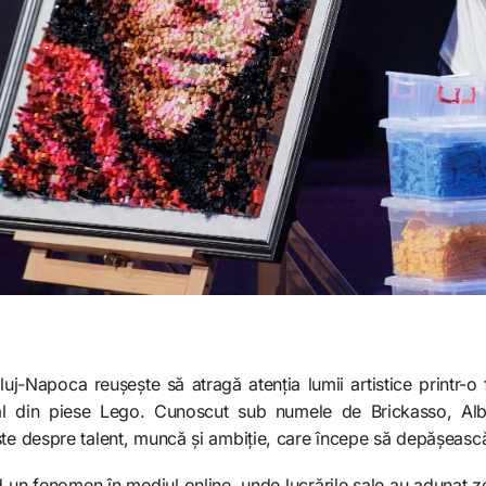
uj-Napoca reușește să atragă atenția lumii artistice printr-o
gral din piese Lego. Cunoscut sub numele de Brickasso, Al
ste despre talent, muncă și ambiție, care începe să depășeasc
 un fenomen în mediul online, unde lucrările sale au adunat ze