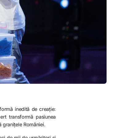
 formă inedită de creație:
bert transformă pasiunea
ă granițele României.
ci de mii de urmăritori și