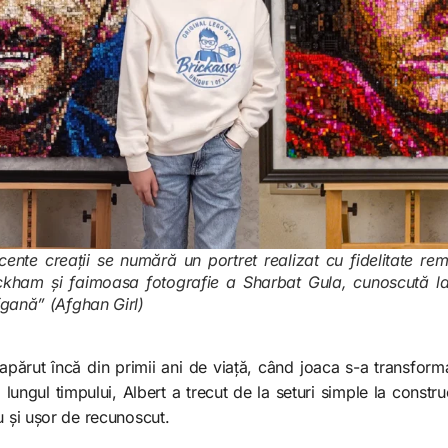
cente creații se numără un portret realizat cu fidelitate rem
eckham și faimoasa fotografie a Sharbat Gula, cunoscută la
gană” (Afghan Girl)
părut încă din primii ani de viață, când joaca s-a transforma
 lungul timpului, Albert a trecut de la seturi simple la const
u și ușor de recunoscut.