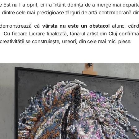
Est nu l-a oprit, ci i-a întărit dorința de a merge mai depart
l dintre cele mai prestigioase târguri de artă contemporană di
o demonstrează că
vârsta nu este un obstacol
atunci când 
. Cu fiecare lucrare finalizată, tânărul artist din Cluj confir
 creativității se construiește, uneori, din cele mai mici piese.