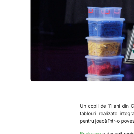
Un copil de 11 ani din Cl
tablouri realizate inte
pentru joacă într-o pove
Brickasso
a devenit rapid