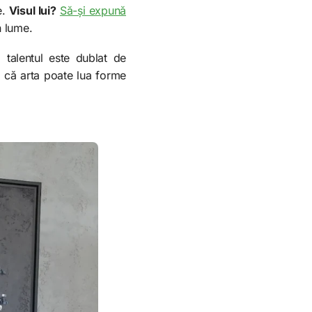
e.
Visul lui?
Să-și expună
n lume.
talentul este dublat de
mă că arta poate lua forme