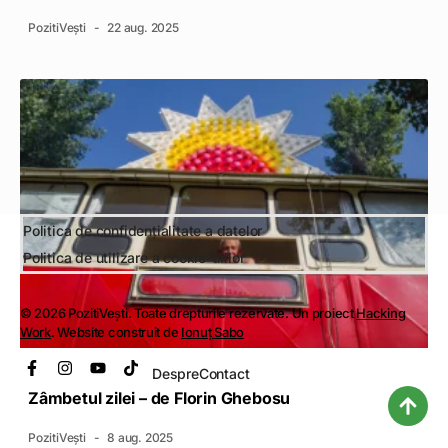
PozitiVești
22 aug. 2025
Politica de confidențialitate a datelor
Politica de utilizare a cookie-urilor
© 2026 PozitiVești. Toate drepturile rezervate. Un proiect
Hacking
Work
. Website construit de
Ionuț Sabo
Despre
Contact
Zâmbetul zilei – de Florin Ghebosu
PozitiVești
8 aug. 2025