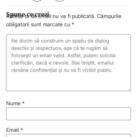
Spune ce crezi
Adresa ta de email nu va fi publicată.
Câmpurile
obligatorii sunt marcate cu
*
Nume
*
Email
*