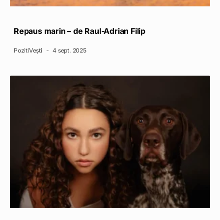
Repaus marin – de Raul-Adrian Filip
PozitiVești
4 sept. 2025