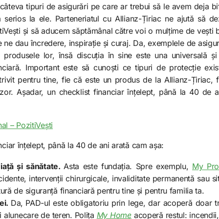
câteva tipuri de asigurări pe care ar trebui să le avem deja bi
serios la ele. Parteneriatul cu Allianz-Țiriac ne ajută să d
itiVești și să aducem săptămânal către voi o mulțime de vești 
ne dau încredere, inspirație și curaj. Da, exemplele de asigur
produsele lor, însă discuția în sine este una universală și
nciară. Important este să cunoști ce tipuri de protecție exis
rivit pentru tine, fie că este un produs de la Allianz-Țiriac, f
izor. Așadar, un checklist financiar înțelept, până la 40 de a
al – PozitiVești
nciar înțelept, până la 40 de ani arată cam așa:
iață și sănătate.
Asta este fundația. Spre exemplu,
My Pro
dente, intervenții chirurgicale, invaliditate permanentă sau s
tură de siguranță financiară pentru tine și pentru familia ta.
ei.
Da,
PAD-ul este obligatoriu prin lege, dar acoperă doar tr
și alunecare de teren. Polița
My Home
acoperă restul: incendii,