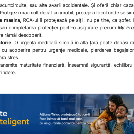
scurtcircuite, sau alte avarii accidentale. Și oferă chiar caz
Protejezi mai mult decât un imobil, protejezi locul unde se simt
te mașina,
RCA-ul îi protejează pe alții, nu pe tine, ca șof
 sau completarea protecției printr-o asigurare precum
My Pro
care rămâi descoperit.
torie
. O urgență medicală simplă în altă țară poate depăși r
 cu acoperire pentru urgențe medicale, pierderea bagajelor 
fără stres.
ransmite maturitate financiară. Înseamnă siguranță, echilibru
rindere.