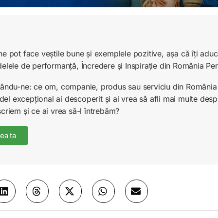
ne pot face veștile bune și exemplele pozitive, așa că îți ad
delele de performanță, Încredere și Inspirație din România Pe
unându-ne: ce om, companie, produs sau serviciu din România 
l excepțional ai descoperit și ai vrea să afli mai multe desp
scriem și ce ai vrea să-l întrebăm?
ea ta