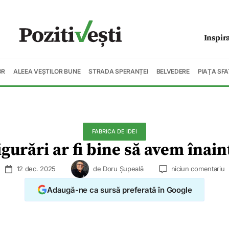
Inspir
OR
ALEEA VEȘTILOR BUNE
STRADA SPERANȚEI
BELVEDERE
PIAȚA SFA
FABRICA DE IDEI
igurări ar fi bine să avem înain
12 dec. 2025
de
Doru Șupeală
niciun comentariu
Adaugă-ne ca sursă preferată în Google