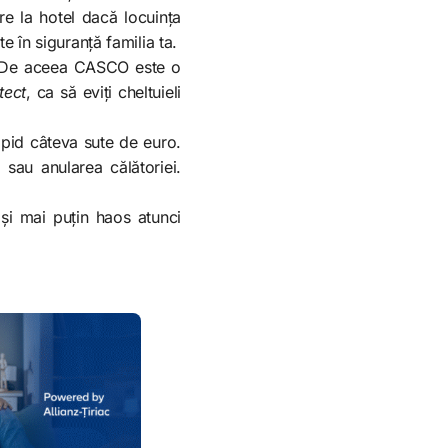
are la hotel dacă locuința
e în siguranță familia ta.
er. De aceea CASCO este o
tect
, ca să eviți cheltuieli
apid câteva sute de euro.
sau anularea călătoriei.
 și mai puțin haos atunci