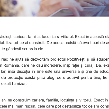
truiești cariera, familia, locuința și viitorul. Exact în această 
tabiliza tot ce ai construit. De aceea, există câteva tipuri de 
ă te gândești serios la ele.
-Țiriac ne ajută să dezvoltăm proiectul PozitiVești și să aduc
n România, care ne dau încredere, inspirație și curaj. Da, ex
or, însă discuția în sine este una universală și ține de educa
 de protecție există și să alegi ce e potrivit pentru tine, f
rice alt furnizor.
ani ne construim cariera, familia, locuința și viitorul. Exact î
cele mai mari riscuri, cele care pot destabiliza tot ce am const