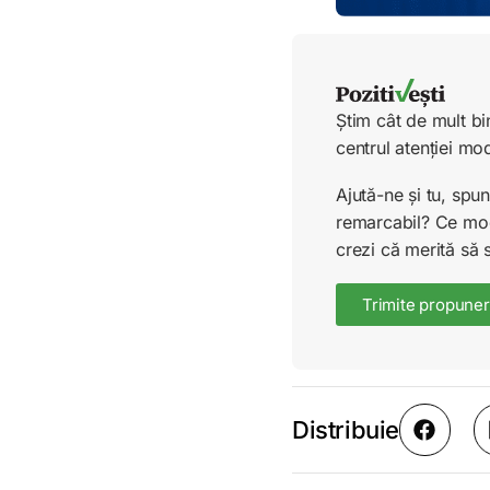
Știm cât de mult bi
centrul atenției mo
Ajută-ne și tu, sp
remarcabil? Ce mode
crezi că merită să 
Trimite propuner
Distribuie