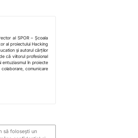
rector al SPOR – Școala
r al proiectului Hacking
ation și autorul cărților
 că viitorul profesional
și entuziasmul în proiecte
ă, colaborare, comunicare