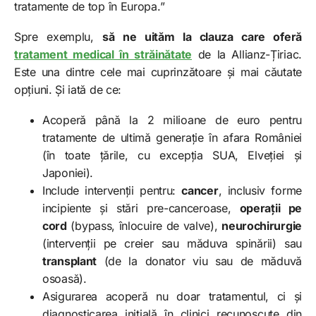
tratamente de top în Europa.”
Spre exemplu,
să ne uităm la clauza care oferă
tratament medical în străinătate
de la Allianz-Țiriac.
Este una dintre cele mai cuprinzătoare și mai căutate
opțiuni. Și iată de ce:
Acoperă până la 2 milioane de euro pentru
tratamente de ultimă generație în afara României
(în toate țările, cu excepția SUA, Elveției și
Japoniei).
Include intervenții pentru:
cancer
, inclusiv forme
incipiente și stări pre-canceroase,
operații pe
cord
(bypass, înlocuire de valve),
neurochirurgie
(intervenții pe creier sau măduva spinării) sau
transplant
(de la donator viu sau de măduvă
osoasă).
Asigurarea acoperă nu doar tratamentul, ci și
diagnosticarea inițială în clinici recunoscute din