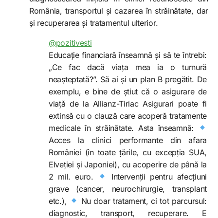
România, transportul și cazarea în străinătate, dar
și recuperarea și tratamentul ulterior.
@pozitivesti
Educație financiară înseamnă și să te întrebi:
„Ce fac dacă viața mea ia o turnură
neașteptată?”. Să ai și un plan B pregătit. De
exemplu, e bine de știut că o asigurare de
viață de la Allianz-Tiriac Asigurari poate fi
extinsă cu o clauză care acoperă tratamente
medicale în străinătate. Asta înseamnă:
Acces la clinici performante din afara
României (în toate țările, cu excepția SUA,
Elveției și Japoniei), cu acoperire de până la
2 mil. euro.
Intervenții pentru afecțiuni
grave (cancer, neurochirurgie, transplant
etc.),
Nu doar tratament, ci tot parcursul:
diagnostic, transport, recuperare. E