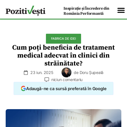
Inspirație și Încredere din
România Performantă
FABRICA DE IDEI
Cum poți beneficia de tratament
medical adecvat în clinici din
străinătate?
23 iun. 2025
de
Doru Șupeală
niciun comentariu
Adaugă-ne ca sursă preferată în Google