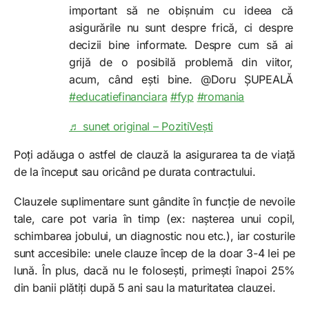
important să ne obișnuim cu ideea că
asigurările nu sunt despre frică, ci despre
decizii bine informate. Despre cum să ai
grijă de o posibilă problemă din viitor,
acum, când ești bine. @Doru ȘUPEALĂ
#educatiefinanciara
#fyp
#romania
♬ sunet original – PozitiVești
Poți adăuga o astfel de clauză la asigurarea ta de viață
de la început sau oricând pe durata contractului.
Clauzele suplimentare sunt gândite în funcție de nevoile
tale, care pot varia în timp (ex: nașterea unui copil,
schimbarea jobului, un diagnostic nou etc.), iar costurile
sunt accesibile: unele clauze încep de la doar 3-4 lei pe
lună. În plus, dacă nu le folosești, primești înapoi 25%
din banii plătiți după 5 ani sau la maturitatea clauzei.