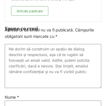
Articole publicate
Spune ce crezi
Adresa ta de email nu va fi publicată.
Câmpurile
obligatorii sunt marcate cu
*
Nume
*