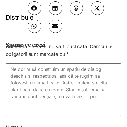
Distribuie
Spune ce crezi
Adresa ta de email nu va fi publicată.
Câmpurile
obligatorii sunt marcate cu
*