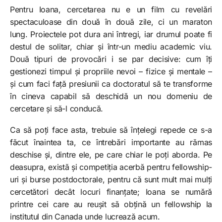
Pentru Ioana, cercetarea nu e un film cu revelări
spectaculoase din două în două zile, ci un maraton
lung. Proiectele pot dura ani întregi, iar drumul poate fi
destul de solitar, chiar și într-un mediu academic viu.
Două tipuri de provocări i se par decisive: cum îți
gestionezi timpul și propriile nevoi – fizice și mentale –
și cum faci față presiunii ca doctoratul să te transforme
în cineva capabil să deschidă un nou domeniu de
cercetare și să-l conducă.
Ca să poți face asta, trebuie să înțelegi repede ce s-a
făcut înaintea ta, ce întrebări importante au rămas
deschise și, dintre ele, pe care chiar le poți aborda. Pe
deasupra, există și competiția acerbă pentru fellowship-
uri și burse postdoctorale, pentru că sunt mult mai mulți
cercetători decât locuri finanțate; Ioana se numără
printre cei care au reușit să obțină un fellowship la
institutul din Canada unde lucrează acum.