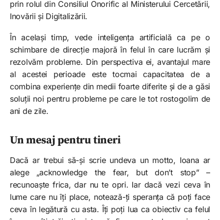
prin rolul din Consiliul Onorific al Ministerului Cercetării,
Inovării și Digitalizării.
În același timp, vede inteligența artificială ca pe o
schimbare de direcție majoră în felul în care lucrăm și
rezolvăm probleme. Din perspectiva ei, avantajul mare
al acestei perioade este tocmai capacitatea de a
combina experiențe din medii foarte diferite și de a găsi
soluții noi pentru probleme pe care le tot rostogolim de
ani de zile.
Un mesaj pentru tineri
Dacă ar trebui să-și scrie undeva un motto, Ioana ar
alege „acknowledge the fear, but don’t stop” –
recunoaște frica, dar nu te opri. Iar dacă vezi ceva în
lume care nu îți place, notează-ți speranța că poți face
ceva în legătură cu asta. Îți poți lua ca obiectiv ca felul