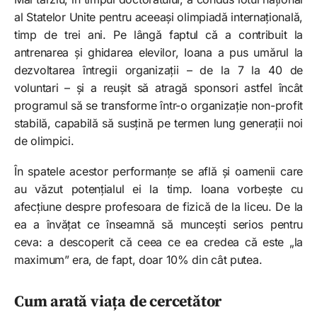
al Statelor Unite pentru aceeași olimpiadă internațională,
timp de trei ani. Pe lângă faptul că a contribuit la
antrenarea și ghidarea elevilor, Ioana a pus umărul la
dezvoltarea întregii organizații – de la 7 la 40 de
voluntari – și a reușit să atragă sponsori astfel încât
programul să se transforme într-o organizație non-profit
stabilă, capabilă să susțină pe termen lung generații noi
de olimpici.​
În spatele acestor performanțe se află și oamenii care
au văzut potențialul ei la timp. Ioana vorbește cu
afecțiune despre profesoara de fizică de la liceu. De la
ea a învățat ce înseamnă să muncești serios pentru
ceva: a descoperit că ceea ce ea credea că este „la
maximum” era, de fapt, doar 10% din cât putea.
Cum arată viața de cercetător