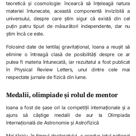
teoretică și cosmologie: încearcă să înțeleagă natura
materiei întunecate, această componentă invizibilă a
universului, despre care știm sigur că există din cel
puțin patru tipuri de măsurători independente, dar nu
știm încă ce este.
Folosind date de lentilaj gravitațional, Ioana a reușit să
elimine o întreagă clasă de posibilități despre ce ar
putea fi materia întunecată, iar rezultatul a fost publicat
în Physical Review Letters, unul dintre cele mai
respectate jurnale de fizică din lume.​
Medalii, olimpiade și rolul de mentor
Ioana a fost de șase ori la competiții internaționale și a
ajuns să câștige medalii de aur la Olimpiada
Internațională de Astronomie și Astrofizică​
Mai târziu, în timpul doctoratului, a condus lotul național