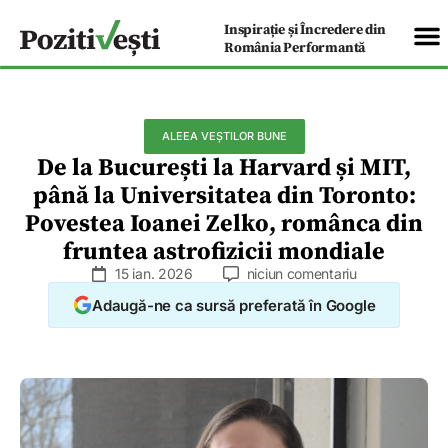
Inspirație și Încredere din
România Performantă
ALEEA VEȘTILOR BUNE
De la București la Harvard și MIT,
până la Universitatea din Toronto:
Povestea Ioanei Zelko, românca din
fruntea astrofizicii mondiale
15 ian. 2026
niciun comentariu
Adaugă-ne ca sursă preferată în Google