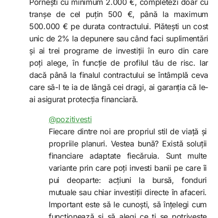
Pornești cu minimum 2.000 €, completezi doar cu
tranșe de cel puțin 500 €, până la maximum
500.000 € pe durata contractului. Plătești un cost
unic de 2% la depunere sau când faci suplimentări
și ai trei programe de investiții în euro din care
poți alege, în funcție de profilul tău de risc. Iar
dacă până la finalul contractului se întâmplă ceva
care să-l te ia de lângă cei dragi, ai garanția că le-
ai asigurat protecția financiară.
@pozitivesti
Fiecare dintre noi are propriul stil de viață și
propriile planuri. Vestea bună? Există soluții
financiare adaptate fiecăruia. Sunt multe
variante prin care poți investi banii pe care îi
pui deoparte: acțiuni la bursă, fonduri
mutuale sau chiar investiții directe în afaceri.
Important este să le cunoști, să înțelegi cum
funcționează și să alegi ce ți se potrivește