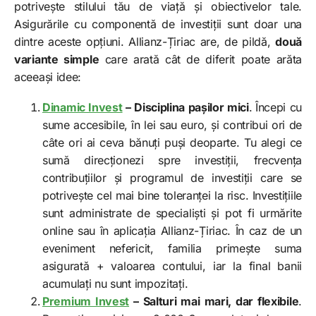
potrivește stilului tău de viață și obiectivelor tale.
Asigurările cu componentă de investiții sunt doar una
dintre aceste opțiuni. Allianz-Țiriac are, de pildă,
două
variante simple
care arată cât de diferit poate arăta
aceeași idee:
Dinamic Invest
– Disciplina pașilor mici
.
Începi cu
sume accesibile, în lei sau euro, și contribui ori de
câte ori ai ceva bănuți puși deoparte. Tu alegi ce
sumă direcționezi spre investiții, frecvența
contribuțiilor și programul de investiții care se
potrivește cel mai bine toleranței la risc. Investițiile
sunt administrate de specialiști și pot fi urmărite
online sau în aplicația Allianz-Țiriac. În caz de un
eveniment nefericit, familia primește suma
asigurată + valoarea contului, iar la final banii
acumulați nu sunt impozitați.
Premium Invest
– Salturi mai mari, dar flexibile
.