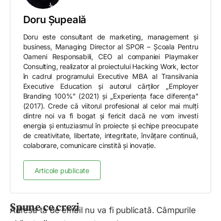
Doru Șupeală
Doru este consultant de marketing, management și
business, Managing Director al SPOR – Școala Pentru
Oameni Responsabili, CEO al companiei Playmaker
Consulting, realizator al proiectului Hacking Work, lector
în cadrul programului Executive MBA al Transilvania
Executive Education și autorul cărților „Employer
Branding 100%” (2021) și „Experiența face diferența”
(2017). Crede că viitorul profesional al celor mai mulți
dintre noi va fi bogat și fericit dacă ne vom investi
energia și entuziasmul în proiecte și echipe preocupate
de creativitate, libertate, integritate, învățare continuă,
colaborare, comunicare cinstită și inovație.
Articole publicate
Spune ce crezi
Adresa ta de email nu va fi publicată.
Câmpurile