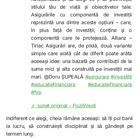
stilului tău de viață și obiectivelor tale.
Asigurările cu componentă de investiții
reprezintă una dintre aceste opțiuni – care,
în plus față de investiții, conține și o
componentă care te protejează. Allianz –
Țiriac Asigurări are, de pildă, două variante
simple care arată cât de diferit poate arăta
aceeași idee: una bazată pe contribuții de la
sume mici și alta construită pe investiții mai
mari. @Doru ȘUPEALĂ
#asigurare
#investitii
#educatiefinanciara
#educatiefinanciară
#fyp
♬ sunet original – PozitiVești
Indiferent ce alegi, cheia rămâne aceeași: să îți pui banii
la lucru, să construiești disciplinat și să gândești pe
termen lung.