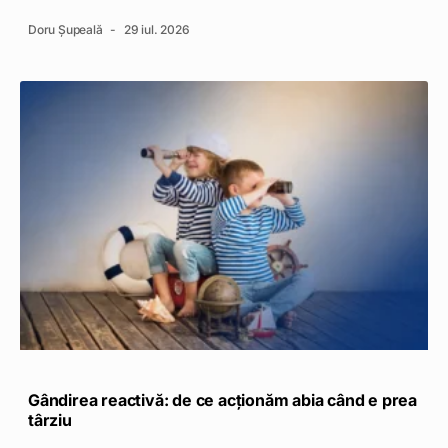
Doru Șupeală
29 iul. 2026
Gândirea reactivă: de ce acționăm abia când e prea
târziu