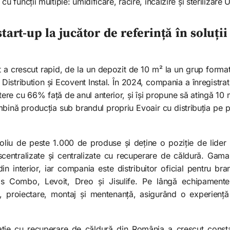
 cu funcții multiple: umidificare, răcire, încălzire și sterilizare 
start-up la jucător de referință în soluții
 a crescut rapid, de la un depozit de 10 m² la un grup format 
istribution și Ecovent Instal. În 2024, compania a înregistrat
tere cu 66% față de anul anterior, și își propune să atingă 10
ină producția sub brandul propriu Evoair cu distribuția pe p
oliu de peste 1.000 de produse și deține o poziție de lide
scentralizate și centralizate cu recuperare de căldură. Gama
 din interior, iar compania este distribuitor oficial pentru b
 Combo, Levoit, Dreo și Jisulife. Pe lângă echipamente,
ă, proiectare, montaj și mentenanță, asigurând o experiență 
ilație cu recuperare de căldură din România a crescut constan