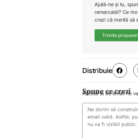
Ajută-ne și tu, sp
remarcabil? Ce mode
crezi că merită să 
Trimite propuner
Distribuie
Spune ce crezi
Adresa ta de email nu va 