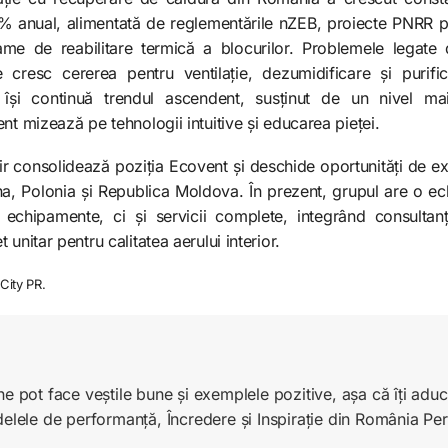
% anual, alimentată de reglementările nZEB, proiecte PNRR pen
grame de reabilitare termică a blocurilor. Problemele legate
e cresc cererea pentru ventilație, dezumidificare și purifi
r își continuă trendul ascendent, susținut de un nivel 
nt mizează pe tehnologii intuitive și educarea pieței.
r consolidează poziția Ecovent și deschide oportunități de ex
na, Polonia și Republica Moldova. În prezent, grupul are o ec
r echipamente, ci și servicii complete, integrând consultanț
unitar pentru calitatea aerului interior.
City PR.
ne pot face veștile bune și exemplele pozitive, așa că îți ad
delele de performanță, Încredere și Inspirație din România Pe