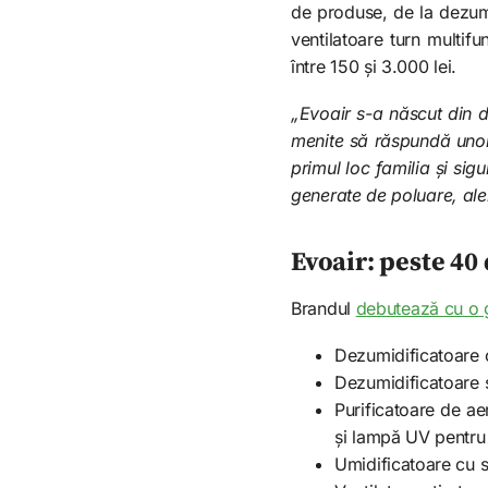
de produse, de la dezumi
ventilatoare turn multif
între 150 și 3.000 lei.
„Evoair s-a născut din d
menite să răspundă unor
primul loc familia și sig
generate de poluare, ale
Evoair: peste 40
Brandul
debutează cu o 
Dezumidificatoare 
Dezumidificatoare s
Purificatoare de ae
și lampă UV pentru st
Umidificatoare cu 