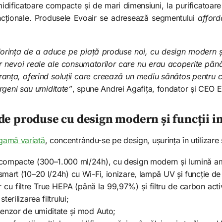
dificatoare compacte și de mari dimensiuni, la purificatoare 
uncționale. Produsele Evoair se adresează segmentului
affor
orința de a aduce pe piață produse noi, cu design modern și f
 nevoi reale ale consumatorilor care nu erau acoperite pâ
uranța, oferind soluții care creează un mediu sănătos pentru ce
rgeni sau umiditate”
, spune Andrei Agafița, fondator și CEO 
 de produse cu design modern și funcții i
gamă variată
, concentrându-se pe design, ușurința în utilizare ș
compacte (300–1.000 ml/24h), cu design modern și lumină am
mart (10–20 l/24h) cu Wi-Fi, ionizare, lampă UV și funcție de 
r cu filtre True HEPA (până la 99,97%) și filtru de carbon act
erilizarea filtrului;
senzor de umiditate și mod Auto;