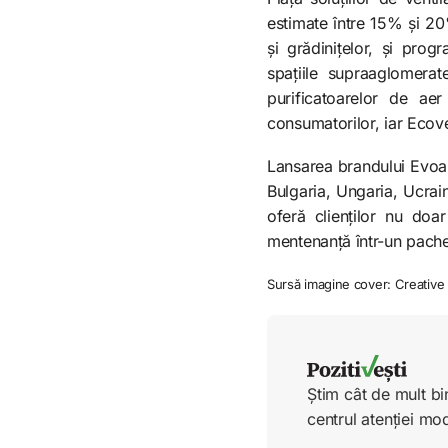
estimate între 15% și 20
și grădinițelor, și pro
spațiile supraaglomerat
purificatoarelor de ae
consumatorilor, iar Ecove
Lansarea brandului Evoai
Bulgaria, Ungaria, Ucrai
oferă clienților nu doa
mentenanță într-un pachet 
Sursă imagine cover: Creative 
Știm cât de mult bi
centrul atenției mo