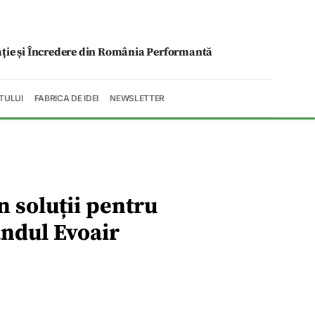
ație și Încredere din România Performantă
TULUI
FABRICA DE IDEI
NEWSLETTER
 soluții pentru
andul Evoair