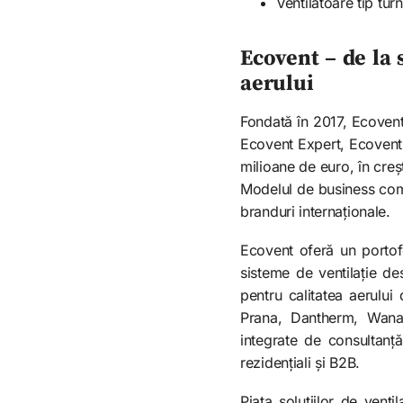
Ventilatoare tip turn
Ecovent – de la 
aerului
Fondată în 2017, Ecovent
Ecovent Expert, Ecovent D
milioane de euro, în creș
Modelul de business comb
branduri internaționale.
Ecovent oferă un portof
sisteme de ventilație de
pentru calitatea aerului
Prana, Dantherm, Wanas
integrate de consultanț
rezidențiali și B2B.
Piața soluțiilor de vent