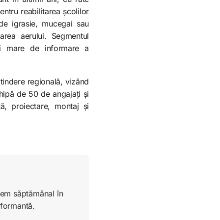
tru reabilitarea școlilor
 de igrasie, mucegai sau
carea aerului. Segmentul
mai mare de informare a
tindere regională, vizând
hipă de 50 de angajați și
ă, proiectare, montaj și
ucem săptămânal în
rformantă.