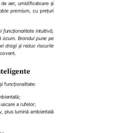
de aer, umidificatoare și
dable premium
, cu prețuri
uncționalitate intuitivă,
nă acum. Brandul pune pe
i dragi și reduc riscurile
Ecovent.
nteligente
i funcționalitate:
bientală;
uscare a rufelor;
iv, plus lumină ambientală