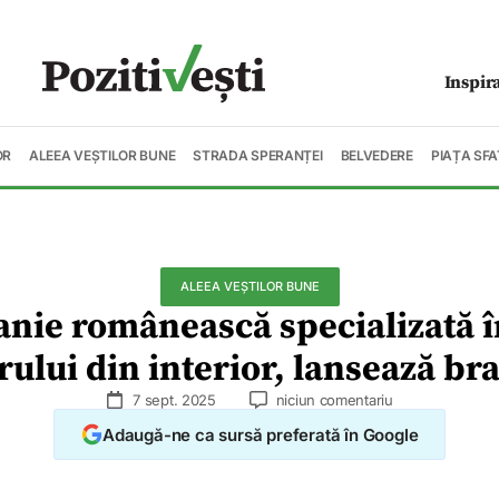
Inspir
OR
ALEEA VEȘTILOR BUNE
STRADA SPERANȚEI
BELVEDERE
PIAȚA SFA
ALEEA VEȘTILOR BUNE
nie românească specializată în
erului din interior, lansează br
7 sept. 2025
niciun comentariu
Adaugă-ne ca sursă preferată în Google