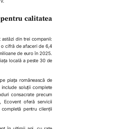
UV.
 pentru calitatea
astăzi din trei companii:
 o cifră de afaceri de 6,4
 milioane de euro în 2025.
iața locală a peste 30 de
r pe piața românească de
 include soluții complete
randuri consacrate precum
 Ecovent oferă servicii
completă pentru clienții
t în ultimii ani, cu rate