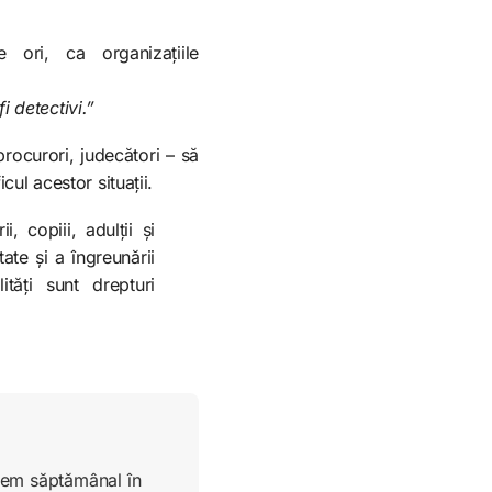
 ori, ca organizațiile
i detectivi.”
, procurori, judecători – să
cul acestor situații.
 copiii, adulții și
tate și a îngreunării
ități sunt drepturi
ucem săptămânal în