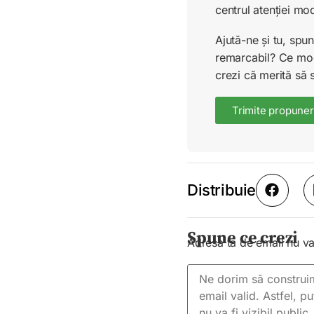
centrul atenției mo
Ajută-ne și tu, sp
remarcabil? Ce mode
crezi că merită să 
Trimite propuner
Distribuie
Spune ce crezi
Adresa ta de email nu va 