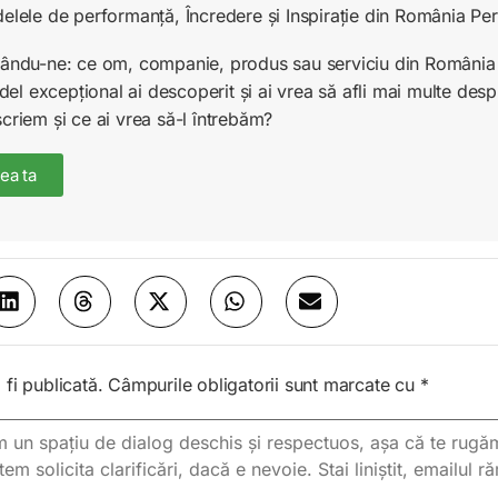
delele de performanță, Încredere și Inspirație din România Pe
unându-ne: ce om, companie, produs sau serviciu din România 
l excepțional ai descoperit și ai vrea să afli mai multe desp
scriem și ce ai vrea să-l întrebăm?
ea ta
fi publicată.
Câmpurile obligatorii sunt marcate cu
*