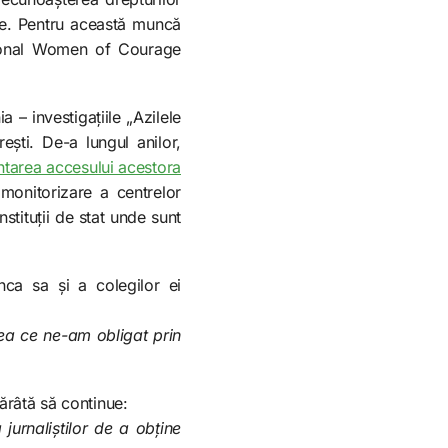
tuale. Pentru această muncă
ational Women of Courage
– investigațiile „Azilele
rești. De-a lungul anilor,
antarea accesului acestora
 monitorizare a centrelor
stituții de stat unde sunt
nca sa și a colegilor ei
ea ce ne-am obligat prin
tărâtă să continue:
jurnaliștilor de a obține