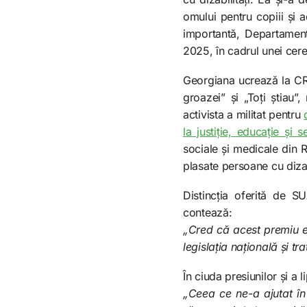
omului pentru copiii și ad
importantă, Departament
2025, în cadrul unei cer
Georgiana ucrează la CRJ
groazei” și „Toți știau”,
activista a militat pentru
la justiție, educație și 
sociale și medicale din R
plasate persoane cu dizabi
Distincția oferită de S
contează:
„Cred că acest premiu e
legislația națională și tra
În ciuda presiunilor și a
„Ceea ce ne-a ajutat în 