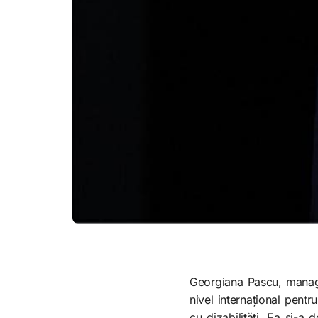
Georgiana Pascu, manage
nivel internațional pentr
cu dizabilități. Ea și-a 