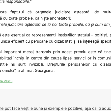
țile responsabile.”
pra faptului că organele judiciare așteaptă, de multe
 cu toate probele, ca niște anchetatori:
ele judiciare așteaptă de la noi toate probele, ca și cum am f
 este esențial ca reprezentanții instituțiilor statului – polițiști
unica eficient cu persoane cu dizabilități și să înțeleagă specifi
 important mesaj transmis prin acest premiu este că tinerii,
abilitati închiși în centre din cauza lipsei serviciilor în comuni
stitie nu sunt invizibili. Drepturile persoanelor cu dizabil
 omului”, a afirmat Georgiana.
na Pascu
ne pot face veștile bune și exemplele pozitive, așa că îți ad