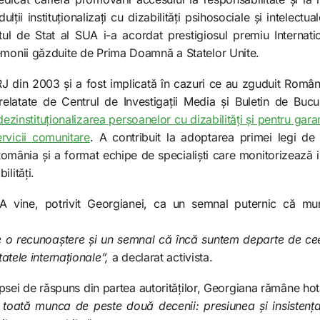
ulții instituționalizați cu dizabilități psihosociale și intelec
ul de Stat al SUA i-a acordat prestigiosul premiu Intern
emonii găzduite de Prima Doamnă a Statelor Unite.
 din 2003 și a fost implicată în cazuri ce au zguduit România 
 relatate de Centrul de Investigații Media și Buletin de Bucu
dezinstituționalizarea persoanelor cu dizabilități și pentru gar
servicii comunitare
. A contribuit la adoptarea primei legi de
omânia și a format echipe de specialiști care monitorizează in
lități.
UA vine, potrivit Georgianei, ca un semnal puternic că mu
 o recunoaștere și un semnal că încă suntem departe de ce
tatele internaționale”,
a declarat activista.
 lipsei de răspuns din partea autorităților, Georgiana rămâne ho
toată munca de peste două decenii: presiunea și insistența 