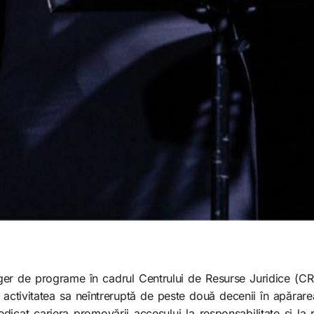
r de programe în cadrul Centrului de Resurse Juridice (CRJ
u activitatea sa neîntreruptă de peste două decenii în apărar
dedicat cariera promovării accesului la responsabilitate și la