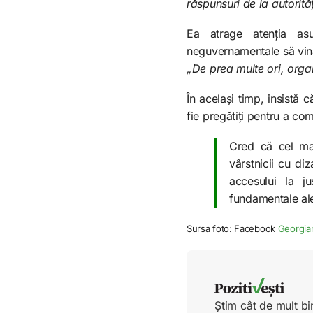
răspunsuri de la autorită
Ea atrage atenția asu
neguvernamentale să vină
„De prea multe ori, organ
În același timp, insistă că
fie pregătiți pentru a com
Cred că cel mai
vârstnicii cu diz
accesului la ju
fundamentale ale
Sursa foto: Facebook
Georgia
Știm cât de mult bi