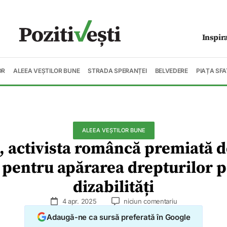
Inspir
OR
ALEEA VEȘTILOR BUNE
STRADA SPERANȚEI
BELVEDERE
PIAȚA SFA
ALEEA VEȘTILOR BUNE
, activista româncă premiată 
A pentru apărarea drepturilor 
dizabilități
4 apr. 2025
niciun comentariu
Adaugă-ne ca sursă preferată în Google