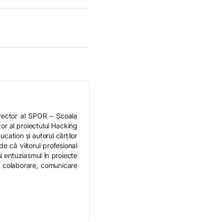
rector al SPOR – Școala
r al proiectului Hacking
ation și autorul cărților
 că viitorul profesional
și entuziasmul în proiecte
ă, colaborare, comunicare