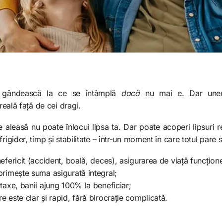
 gândească la ce se întâmplă
dacă
nu mai e. Dar uneor
 reală față de cei dragi.
 aleasă nu poate înlocui lipsa ta. Dar poate acoperi lipsuri re
rigider, timp și stabilitate – într-un moment în care totul pare 
efericit (accident, boală, deces), asigurarea de viață funcțio
primește suma asigurată integral;
taxe, banii ajung 100% la beneficiar;
 este clar și rapid, fără birocrație complicată.