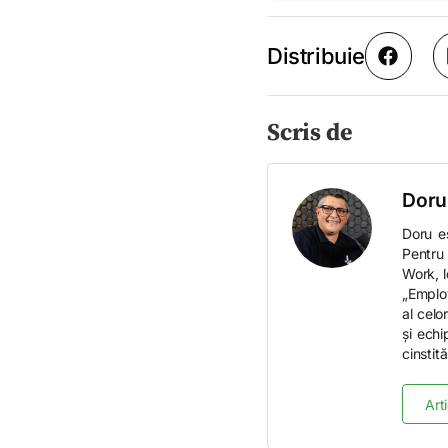
Distribuie
Scris de
Doru
Doru e
Pentru 
Work, l
„Employ
al celo
și echi
cinstită
Art