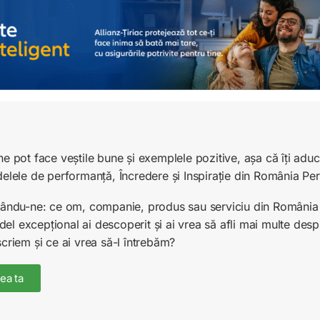
ne pot face veștile bune și exemplele pozitive, așa că îți ad
delele de performanță, Încredere și Inspirație din România Pe
unându-ne: ce om, companie, produs sau serviciu din România 
l excepțional ai descoperit și ai vrea să afli mai multe desp
scriem și ce ai vrea să-l întrebăm?
ea ta