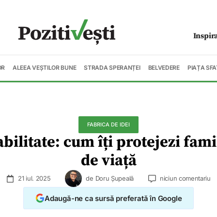
Inspir
OR
ALEEA VEȘTILOR BUNE
STRADA SPERANȚEI
BELVEDERE
PIAȚA SFA
FABRICA DE IDEI
ilitate: cum îți protejezi fami
de viață
21 iul. 2025
de
Doru Șupeală
niciun comentariu
Adaugă-ne ca sursă preferată în Google