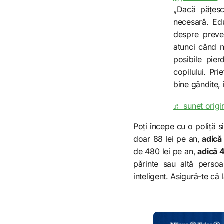
„Dacă pățesc
necesară. Edu
despre preven
atunci când n
posibile pier
copilului. Pri
bine gândite,
♬ sunet origin
Poți începe cu o poliță 
doar 88 lei pe an,
adică 
de 480 lei pe an,
adică 4
părinte sau altă persoa
inteligent. Asigură-te că 