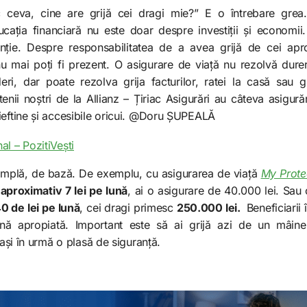
 ceva, cine are grijă cei dragi mie?” E o întrebare grea
cația financiară nu este doar despre investiții și economii.
ție. Despre responsabilitatea de a avea grijă de cei apro
u mai poți fi prezent. O asigurare de viață nu rezolvă dure
deri, dar poate rezolva grija facturilor, ratei la casă sau gr
etenii noștri de la Allianz – Țiriac Asigurări au câteva asigură
 ieftine și accesibile oricui. @Doru ȘUPEALĂ
al – PozitiVești
simplă, de bază. De exemplu, cu asigurarea de viață
My Prote
aproximativ 7 lei pe lună
, ai o asigurare de 40.000 lei. Sau 
0 de lei pe lună
, cei dragi primesc
250.000 lei.
Beneficiarii î
nă apropiată. Important este să ai grijă azi de un mâine 
lași în urmă o plasă de siguranță.