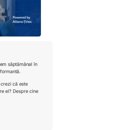
ucem săptămânal în
rformantă.
crezi că este
re el? Despre cine