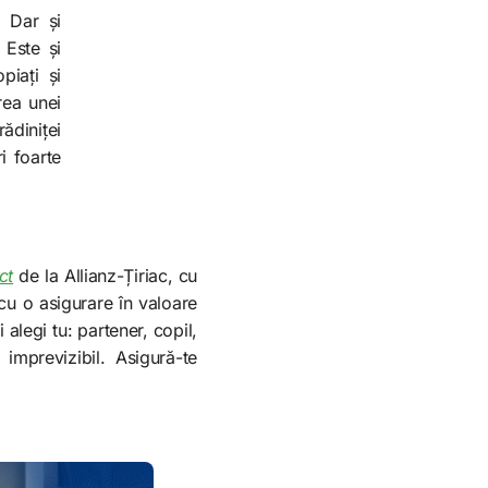
. Dar și
 Este și
piați și
rea unei
ădiniței
ri foarte
ct
de la Allianz-Țiriac, cu
cu o asigurare în valoare
i alegi tu: partener, copil,
imprevizibil. Asigură-te