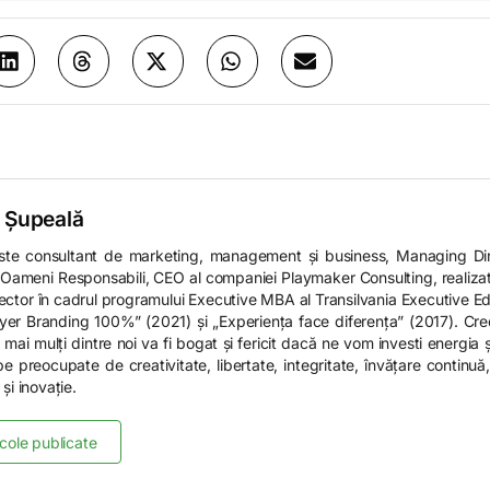
 Șupeală
ste consultant de marketing, management și business, Managing Di
Oameni Responsabili, CEO al companiei Playmaker Consulting, realizato
ector în cadrul programului Executive MBA al Transilvania Executive Educ
er Branding 100%” (2021) și „Experiența face diferența” (2017). Crede
r mai mulți dintre noi va fi bogat și fericit dacă ne vom investi energia 
pe preocupate de creativitate, libertate, integritate, învățare continu
 și inovație.
icole publicate