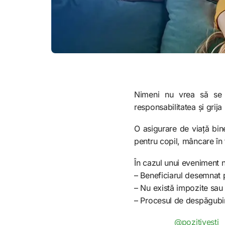
Nimeni nu vrea să se
responsabilitatea și grija
O asigurare de viață bine
pentru copil, mâncare în f
În cazul unui eveniment n
– Beneficiarul desemnat 
– Nu există impozite sau 
– Procesul de despăgubire
@pozitivesti