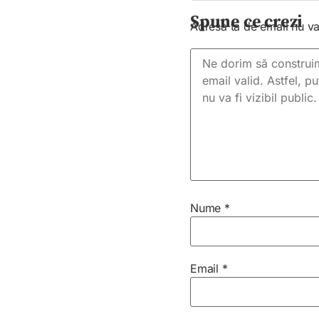
Spune ce crezi
Adresa ta de email nu va 
Nume
*
Email
*