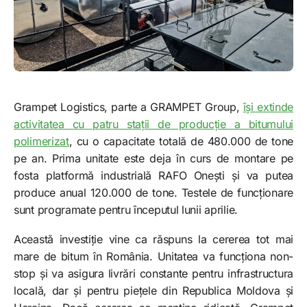
Grampet Logistics, parte a GRAMPET Group,
își extinde
activitatea cu patru stații de producție a bitumului
polimerizat
, cu o capacitate totală de 480.000 de tone
pe an. Prima unitate este deja în curs de montare pe
fosta platformă industrială RAFO Onești și va putea
produce anual 120.000 de tone. Testele de funcționare
sunt programate pentru începutul lunii aprilie.
Această investiție vine ca răspuns la cererea tot mai
mare de bitum în România. Unitatea va funcționa non-
stop și va asigura livrări constante pentru infrastructura
locală, dar și pentru piețele din Republica Moldova și