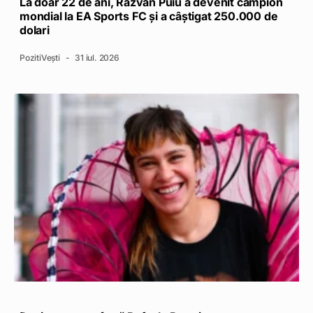
La doar 22 de ani, Răzvan Puiu a devenit campion
mondial la EA Sports FC și a câștigat 250.000 de
dolari
PozitiVești
31 iul. 2026