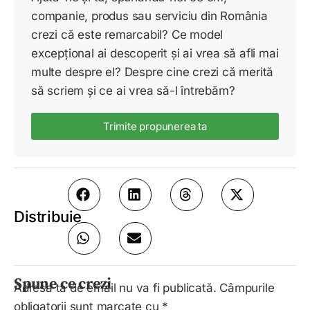
companie, produs sau serviciu din România
crezi că este remarcabil? Ce model
excepțional ai descoperit și ai vrea să afli mai
multe despre el? Despre cine crezi că merită
să scriem și ce ai vrea să-l întrebăm?
Trimite propunerea ta
Distribuie
Spune ce crezi
Adresa ta de email nu va fi publicată.
Câmpurile
obligatorii sunt marcate cu
*