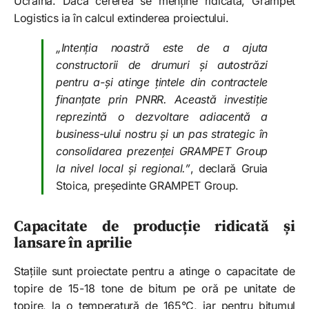
Ucraina. Dacă cererea se menține ridicată, Grampet
Logistics ia în calcul extinderea proiectului.
„Intenția noastră este de a ajuta
constructorii de drumuri și autostrăzi
pentru a-și atinge țintele din contractele
finanțate prin PNRR. Această investiție
reprezintă o dezvoltare adiacentă a
business-ului nostru și un pas strategic în
consolidarea prezenței GRAMPET Group
la nivel local și regional.”
, declară Gruia
Stoica, președinte GRAMPET Group.
Capacitate de producție ridicată și
lansare în aprilie
Stațiile sunt proiectate pentru a atinge o capacitate de
topire de 15-18 tone de bitum pe oră pe unitate de
topire, la o temperatură de 165°C, iar pentru bitumul