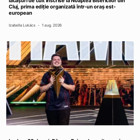
lăcașuri de cult înscrise la Noaptea Bisericilor din
Cluj, prima ediție organizată într-un oraș est-
european
Izabella Lukács
1 aug. 2026