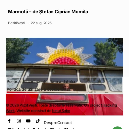
Marmotă – de Ștefan Ciprian Momita
PozitiVești
22 aug. 2025
Politica de confidențialitate a datelor
Politica de utilizare a cookie-urilor
© 2026 PozitiVești. Toate drepturile rezervate. Un proiect
Hacking
Work
. Website construit de
Ionuț Sabo
Despre
Contact