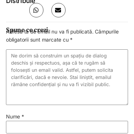
Distribuie
Spune ce crezi
Adresa ta de email nu va fi publicată.
Câmpurile
obligatorii sunt marcate cu
*
Nume
*