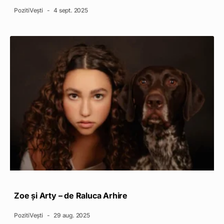
PozitiVești
4 sept. 2025
Zoe și Arty – de Raluca Arhire
PozitiVești
29 aug. 2025