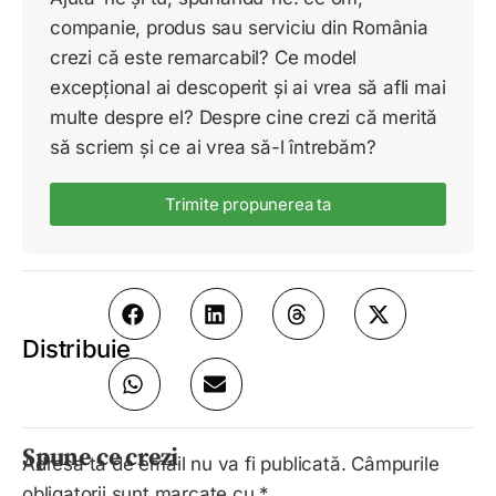
companie, produs sau serviciu din România
crezi că este remarcabil? Ce model
excepțional ai descoperit și ai vrea să afli mai
multe despre el? Despre cine crezi că merită
să scriem și ce ai vrea să-l întrebăm?
Trimite propunerea ta
Distribuie
Spune ce crezi
Adresa ta de email nu va fi publicată.
Câmpurile
obligatorii sunt marcate cu
*