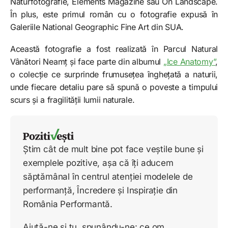
Naturfotografie, Elements Magazine sau On Landscape.
În plus, este primul român cu o fotografie expusă în
Galeriile National Geographic Fine Art din SUA.
Această fotografie a fost realizată în Parcul Natural
Vânători Neamț și face parte din albumul
„Ice Anatomy”
,
o colecție ce surprinde frumusețea înghețată a naturii,
unde fiecare detaliu pare să spună o poveste a timpului
scurs și a fragilității lumii naturale.
Știm cât de mult bine pot face veștile bune și
exemplele pozitive, așa că îți aducem
săptămânal în centrul atenției modelele de
performanță, Încredere și Inspirație din
România Performantă.
Ajută-ne și tu, spunându-ne: ce om,