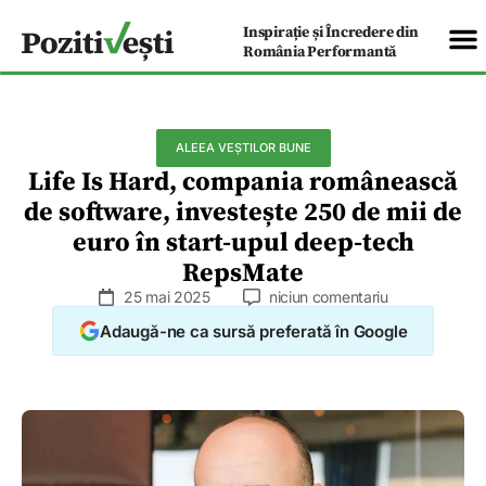
Inspirație și Încredere din
România Performantă
ALEEA VEȘTILOR BUNE
Life Is Hard, compania românească
de software, investește 250 de mii de
euro în start-upul deep-tech
RepsMate
25 mai 2025
niciun comentariu
Adaugă-ne ca sursă preferată în Google