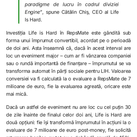
paradigme de lucru în cadrul diviziei
Engine”
, spune Cătălin Chiș, CEO al Life
Is Hard.
Investiția Life is Hard în RepsMate este gândită sub
forma unui împrumut convertibil, acordat pe o perioadă
de doi ani. Asta înseamnă că, dacă în acest interval are
loc un eveniment major – cum ar fi vânzarea companiei
sau o rundă importantă de finanțare – împrumutul se va
transforma automat în părți sociale pentru LIH. Valoarea
conversiei va fi calculată la o evaluare a RepsMate de 7
milioane de euro, fie la evaluarea agreată, oricare este
mai mică.
Dacă un astfel de eveniment nu are loc cu cel puțin 30
de zile înainte de finalul celor doi ani, Life is Hard are
două opțiuni: fie își transformă împrumutul în acțiuni la o
evaluare de 7 milioane de euro post-money, fie solicită