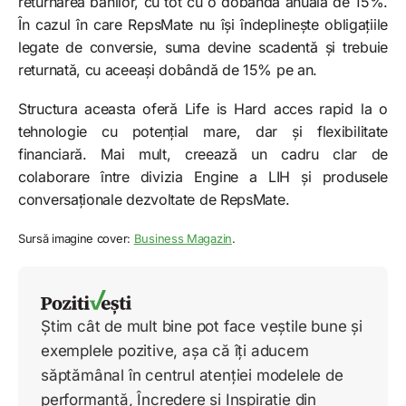
returnarea banilor, cu tot cu o dobândă anuală de 15%.
În cazul în care RepsMate nu își îndeplinește obligațiile
legate de conversie, suma devine scadentă și trebuie
returnată, cu aceeași dobândă de 15% pe an.
Structura aceasta oferă Life is Hard acces rapid la o
tehnologie cu potențial mare, dar și flexibilitate
financiară. Mai mult, creează un cadru clar de
colaborare între divizia Engine a LIH și produsele
conversaționale dezvoltate de RepsMate.
Sursă imagine cover:
Business Magazin
.
Știm cât de mult bine pot face veștile bune și
exemplele pozitive, așa că îți aducem
săptămânal în centrul atenției modelele de
performanță, Încredere și Inspirație din