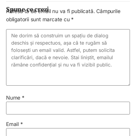
Spune ce crezi
Adresa ta de email nu va fi publicată.
Câmpurile
obligatorii sunt marcate cu
*
Nume
*
Email
*