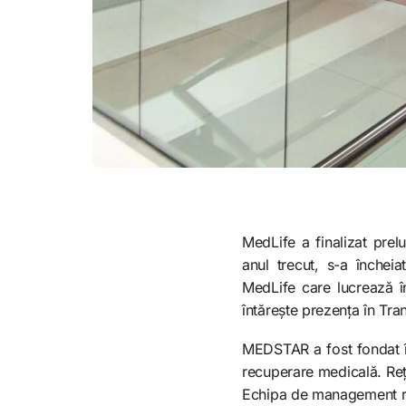
MedLife a finalizat pre
anul trecut, s-a înche
MedLife care lucrează î
întărește prezența în Tran
MEDSTAR a fost fondat în 
recuperare medicală. Rețe
Echipa de management răm