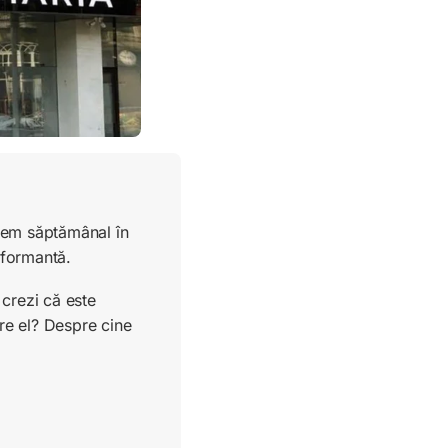
ucem săptămânal în
rformantă.
crezi că este
re el? Despre cine