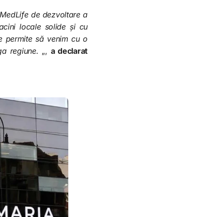
 MedLife de dezvoltare a
cini locale solide și cu
ne permite să venim cu o
ga regiune.
„,
a declarat