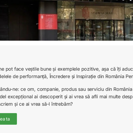
ne pot face veștile bune și exemplele pozitive, așa că îți ad
delele de performanță, Încredere și Inspirație din România Pe
unându-ne: ce om, companie, produs sau serviciu din România 
l excepțional ai descoperit și ai vrea să afli mai multe desp
scriem și ce ai vrea să-l întrebăm?
ea ta