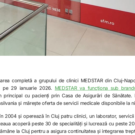
luarea completă a grupului de clinici MEDSTAR din Cluj-Napo
iat pe 29 ianuarie 2026.
MEDSTAR va funcționa sub brandu
n principal cu pacienți prin Casa de Asigurări de Sănătate.
silvania și mărește oferta de servicii medicale disponibile la ni
2004 și operează în Cluj patru clinici, un laborator, servici
aua acoperă peste 30 de specialități și lucrează cu peste 200
âne la Cluj pentru a asigura continuitatea și integrarea trept