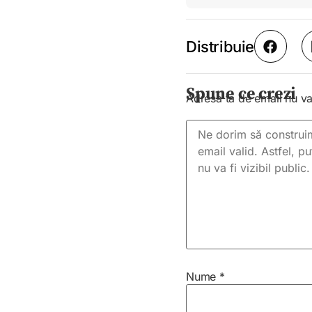
Distribuie
Spune ce crezi
Adresa ta de email nu va 
Nume
*