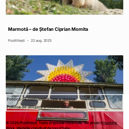
Marmotă – de Ștefan Ciprian Momita
PozitiVești
22 aug. 2025
Politica de confidențialitate a datelor
Politica de utilizare a cookie-urilor
© 2026 PozitiVești. Toate drepturile rezervate. Un proiect
Hacking
Work
. Website construit de
Ionuț Sabo