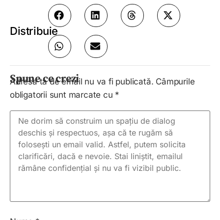
Distribuie
Spune ce crezi
Adresa ta de email nu va fi publicată.
Câmpurile
obligatorii sunt marcate cu
*