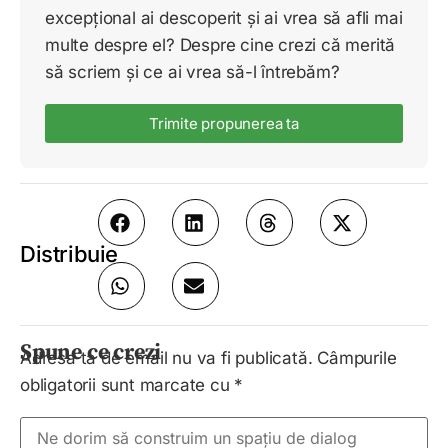
excepțional ai descoperit și ai vrea să afli mai
multe despre el? Despre cine crezi că merită
să scriem și ce ai vrea să-l întrebăm?
Trimite propunerea ta
Distribuie
Spune ce crezi
Adresa ta de email nu va fi publicată.
Câmpurile
obligatorii sunt marcate cu
*