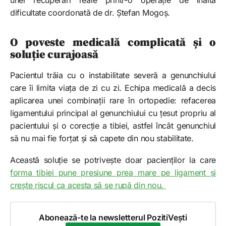
unei recuperări reale printr-o operație de înaltă
dificultate coordonată de dr. Ștefan Mogoș.
O poveste medicală complicată și o
soluție curajoasă
Pacientul trăia cu o instabilitate severă a genunchiului
care îi limita viața de zi cu zi. Echipa medicală a decis
aplicarea unei combinații rare în ortopedie: refacerea
ligamentului principal al genunchiului cu țesut propriu al
pacientului și o corecție a tibiei, astfel încât genunchiul
să nu mai fie forțat și să capete din nou stabilitate.
Această soluție se potrivește doar pacienților la care
forma tibiei pune presiune prea mare pe ligament și
crește riscul ca acesta să se rupă din nou.
Abonează-te la newsletterul PozitiVești