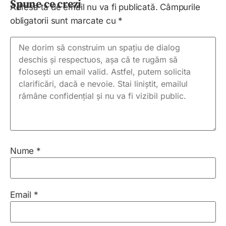
Spune ce crezi
Adresa ta de email nu va fi publicată.
Câmpurile
obligatorii sunt marcate cu
*
Nume
*
Email
*