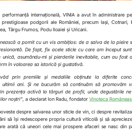
ă performanță internațională, VINIA a avut în administrare p
 prestigioase podgorii ale României, precum Iași, Cotnari, 
a, Târgu Frumos, Podu Iloaiei și Uricani.
ască a pornit cu un vis ambițios: de a salva de la pieire su
resionantă. De fapt, fix acele sticle cu care am început sunt
 unică, asumându-mi și pierderile inevitabile, cum au fost a
rm în valoarea sa istorică și gustativă.
văd prin premiile și medaliile obținute la diferite concu
în ultimii ani. Și ne bucurăm să continuăm să promovăm vi
rin prezența activă la târguri de profil, unde degustările n
ilor noștri”
, a declarat Ion Radu, fondator
Vinoteca Româneas
veste despre salvarea unor sticle de vin, ci despre revitalizar
ni să își redescopere propria cultură viticolă și să aprecieze
re arată că uneori cele mai prospere afaceri se nasc din pas