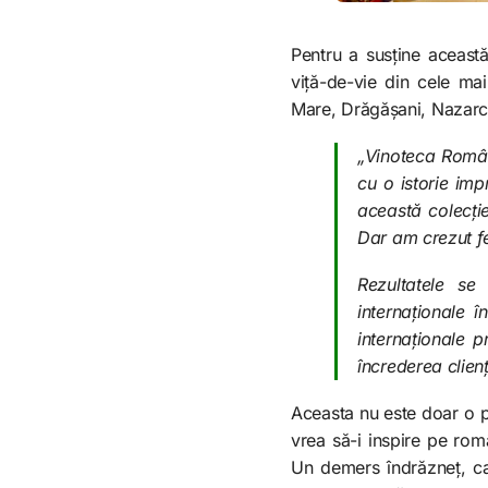
Pentru a susține aceast
viță-de-vie din cele mai
Mare, Drăgășani, Nazarce
„Vinoteca Române
cu o istorie imp
această colecție
Dar am crezut fe
Rezultatele se 
internaționale 
internaționale p
încrederea clienț
Aceasta nu este doar o po
vrea să-i inspire pe româ
Un demers îndrăzneț, ca