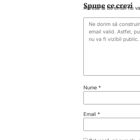
Spune ce crezi
Adresa ta de email nu va 
Nume
*
Email
*