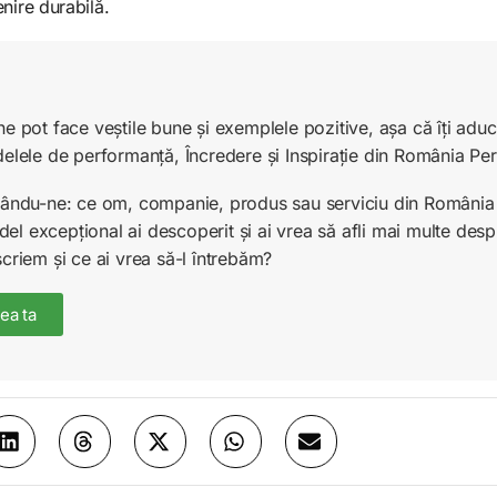
nire durabilă.
ne pot face veștile bune și exemplele pozitive, așa că îți ad
delele de performanță, Încredere și Inspirație din România Pe
unându-ne: ce om, companie, produs sau serviciu din România 
l excepțional ai descoperit și ai vrea să afli mai multe desp
scriem și ce ai vrea să-l întrebăm?
ea ta