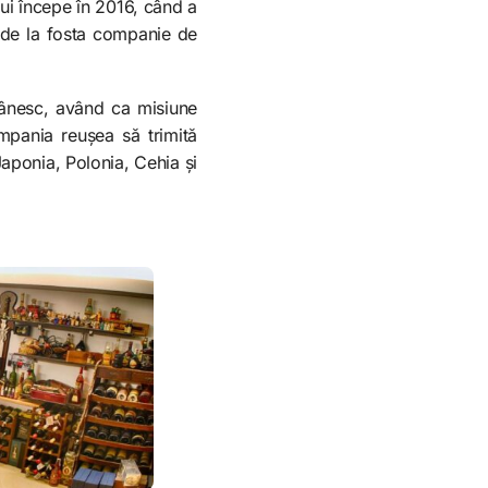
lui începe în 2016, când a
 de la fosta companie de
omânesc, având ca misiune
ompania reușea să trimită
aponia, Polonia, Cehia și