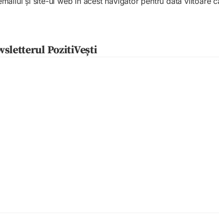
ailul și site-ul web în acest navigator pentru data viitoare
sletterul PozitiVești