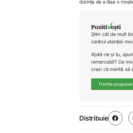
dorința de a lăsa o moște
Știm cât de mult bi
centrul atenției mo
Ajută-ne și tu, sp
remarcabil? Ce mode
crezi că merită să 
Trimite propuner
Distribuie