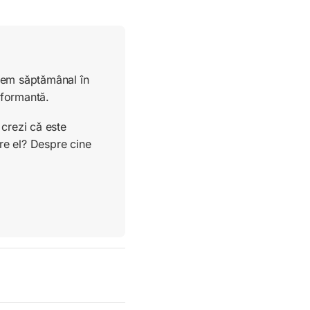
ucem săptămânal în
rformantă.
crezi că este
re el? Despre cine