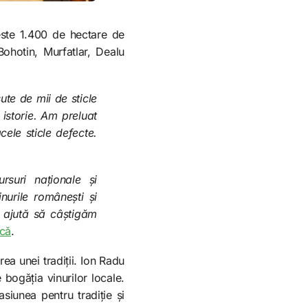
este 1.400 de hectare de
Bohotin, Murfatlar, Dealu
te de mii de sticle
 istorie. Am preluat
cele sticle defecte.
rsuri naționale și
nurile românești și
e ajută să câștigăm
că
.
ea unei tradiții. Ion Radu
 bogăția vinurilor locale.
iunea pentru tradiție și