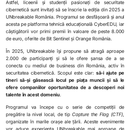
Astfel, liceenii și studenții pasionați de securitate
cibernetică sunt invitați să se înscrie la ediția din 2025 a
UNbreakable România. Programul se desfășoară și anul
acesta pe platforma tehnică educațională CyberEDU, iar
câștigătorii vor primi premii în valoare de peste 8.000
de euro, oferite de Bit Sentinel și Orange România.
În 2025, UNbreakable își propune să atragă aproape
2.000 de participanți și să le ofere șansa de a se
conecta cu mediul de business din România, activ în
securitatea cibernetică. Scopul este clar:
să-i ajute pe
tineri să-și găsească locul pe piața muncii și să le
ofere companiilor oportunitatea de a descoperi noi
talente în acest domeniu
.
Programul va începe cu o serie de competiții de
pregătire la nivel local, de tip
Capture the Flag (CTF)
,
organizate în marile orașe ale țării. Aceste evenimente
vor aduce experiența UNbreakable mai aproape de