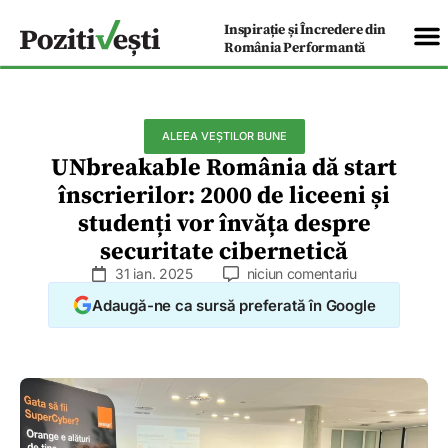
Inspirație și Încredere din
România Performantă
ALEEA VEȘTILOR BUNE
UNbreakable România dă start
înscrierilor: 2000 de liceeni și
studenți vor învăța despre
securitate cibernetică
31 ian. 2025
niciun comentariu
Adaugă-ne ca sursă preferată în Google