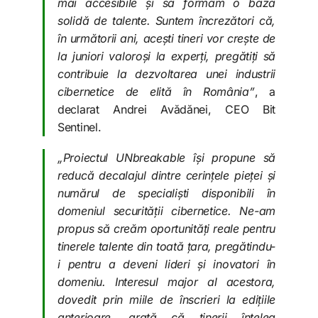
mai accesibile și să formăm o bază
solidă de talente. Suntem încrezători că,
în următorii ani, acești tineri vor crește de
la juniori valoroși la experți, pregătiți să
contribuie la dezvoltarea unei industrii
cibernetice de elită în România”
, a
declarat Andrei Avădănei, CEO Bit
Sentinel.
„Proiectul UNbreakable își propune să
reducă decalajul dintre cerințele pieței și
numărul de specialiști disponibili în
domeniul securității cibernetice. Ne-am
propus să creăm oportunități reale pentru
tinerele talente din toată țara, pregătindu-
i pentru a deveni lideri și inovatori în
domeniu. Interesul major al acestora,
dovedit prin miile de înscrieri la edițiile
anterioare, arată că tinerii înțeleg