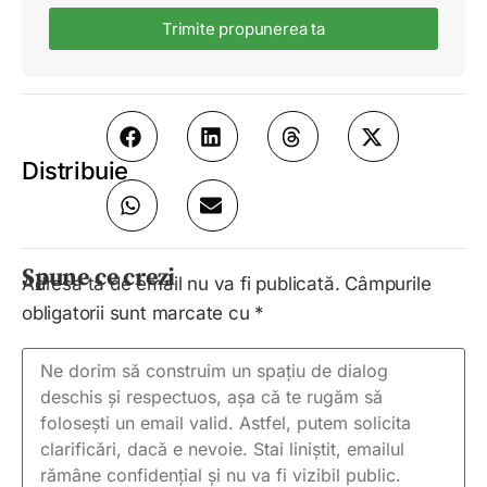
Trimite propunerea ta
Distribuie
Spune ce crezi
Adresa ta de email nu va fi publicată.
Câmpurile
obligatorii sunt marcate cu
*