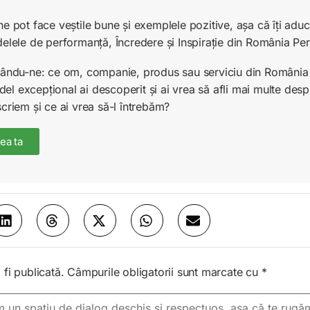
ne pot face veștile bune și exemplele pozitive, așa că îți ad
delele de performanță, Încredere și Inspirație din România Pe
unându-ne: ce om, companie, produs sau serviciu din România 
l excepțional ai descoperit și ai vrea să afli mai multe desp
scriem și ce ai vrea să-l întrebăm?
ea ta
fi publicată.
Câmpurile obligatorii sunt marcate cu
*