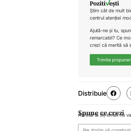
Știm cât de mult bi
centrul atenției mo
Ajută-ne și tu, sp
remarcabil? Ce mode
crezi că merită să 
Trimite propuner
Distribuie
Spune ce crezi
Adresa ta de email nu va 