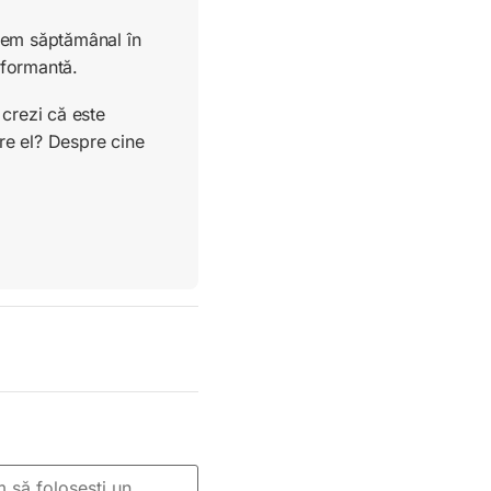
ucem săptămânal în
rformantă.
crezi că este
re el? Despre cine