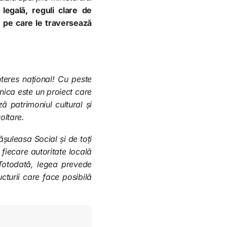
 legală, reguli clare de
țe pe care le traversează
teres național! Cu peste
anica este un proiect care
ză patrimoniul cultural și
oltare.
șuleasa Social și de toți
 fiecare autoritate locală
. Totodată, legea prevede
cturii care face posibilă