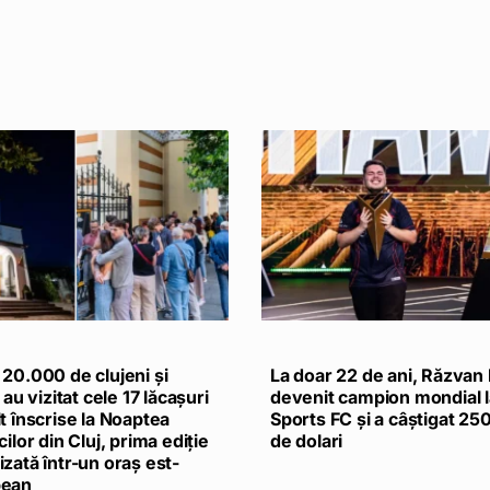
 20.000 de clujeni și
La doar 22 de ani, Răzvan 
i au vizitat cele 17 lăcașuri
devenit campion mondial 
t înscrise la Noaptea
Sports FC și a câștigat 2
cilor din Cluj, prima ediție
de dolari
zată într-un oraș est-
pean