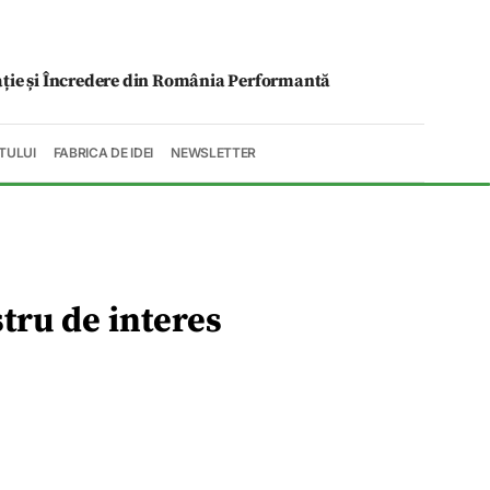
ație și Încredere din România Performantă
TULUI
FABRICA DE IDEI
NEWSLETTER
stru de interes