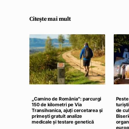
Citește mai mult
„Camino de România”: parcurgi
Peste
150 de kilometri pe Via
turișt
Transilvanica, ajuți cercetarea și
de cul
primești gratuit analize
Biseri
medicale și testare genetică
organi
euro