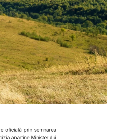
re oficială prin semnarea
izia aparține Ministerului