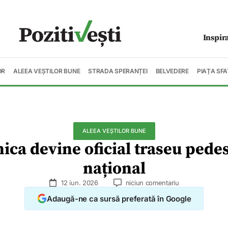
Inspir
OR
ALEEA VEȘTILOR BUNE
STRADA SPERANȚEI
BELVEDERE
PIAȚA SFA
ALEEA VEȘTILOR BUNE
ica devine oficial traseu pede
național
12 iun. 2026
niciun comentariu
Adaugă-ne ca sursă preferată în Google