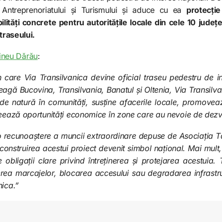
i, Antreprenoriatului și Turismului și aduce cu ea
protecție
ilități concrete pentru autoritățile locale din cele 10 jude
 traseului.
rineu Dărău
:
 care Via Transilvanica devine oficial traseu pedestru de in
eagă Bucovina, Transilvania, Banatul și Oltenia, Via Transilv
ii de natură în comunități, susține afacerile locale, promovea
reează oportunități economice în zone care au nevoie de dezv
o recunoaștere a muncii extraordinare depuse de Asociația Tă
 construirea acestui proiect devenit simbol național. Mai mult,
 obligații clare privind întreținerea și protejarea acestuia
erea marcajelor, blocarea accesului sau degradarea infrastru
nica.”