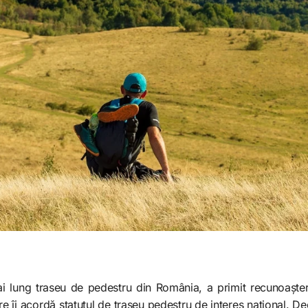
ai lung traseu de pedestru din România, a primit recunoaște
re îi acordă statutul de traseu pedestru de interes național. Dec