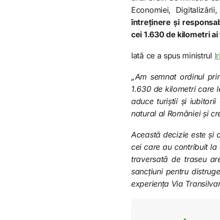
Economiei, Digitalizări
întreținere și responsab
cei 1.630 de kilometri ai
Iată ce a spus ministrul
I
„Am semnat ordinul prin
1.630 de kilometri care l
aduce turiștii și iubitor
natural al României și c
Această decizie este și 
cei care au contribuit la
traversată de traseu are
sancțiuni pentru distrug
experiența Via Transilva