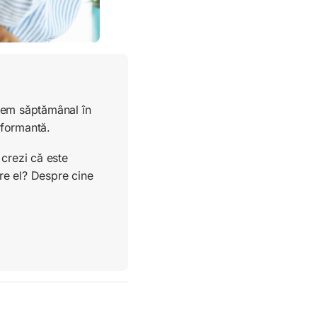
ucem săptămânal în
rformantă.
crezi că este
re el? Despre cine