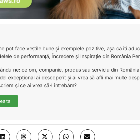
ne pot face veștile bune și exemplele pozitive, așa că îți ad
delele de performanță, Încredere și Inspirație din România Pe
unându-ne: ce om, companie, produs sau serviciu din România 
l excepțional ai descoperit și ai vrea să afli mai multe desp
scriem și ce ai vrea să-l întrebăm?
ea ta