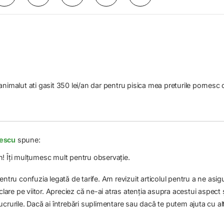
animalut ati gasit 350 lei/an dar pentru pisica mea preturile pornesc 
escu
spune:
! Îți mulțumesc mult pentru observație.
entru confuzia legată de tarife. Am revizuit articolul pentru a ne asig
 clare pe viitor. Apreciez că ne-ai atras atenția asupra acestui aspe
crurile. Dacă ai întrebări suplimentare sau dacă te putem ajuta cu alt