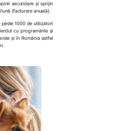
pinii secundare și sprijin
i/lună (facturare anuală).
 peste 1000 de utilizatori
pierdut cu programările și
xiste și în România astfel
ri.