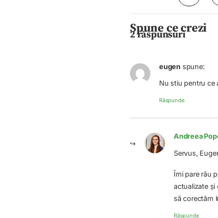
Spune ce crezi
2 răspunsuri
eugen
spune:
Nu stiu pentru ce 
Răspunde
Andreea Pop
Servus, Eugen
Îmi pare rău p
actualizate și
să corectăm lu
Răspunde