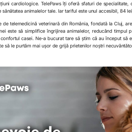
uni cardiologice. TelePaws îți oferă sfaturi de specialitate, o
sănătatea animalelor tale. Iar tariful este unul accesibil, 84 le
 de telemedicină veterinară din România, fondată la Cluj, are
mei este să simplifice îngrijirea animalelor, reducând timpul 
 confortul casei. Ne-a bucurat tare să știm că au început să e
te să le purtăm mai ușor de grijă prietenilor noștri necuvântăto