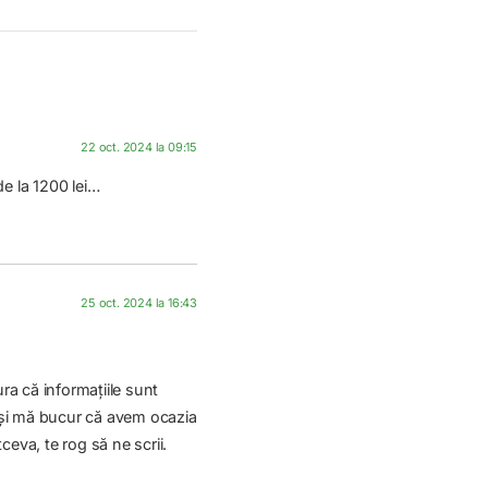
22 oct. 2024 la 09:15
de la 1200 lei…
25 oct. 2024 la 16:43
ura că informațiile sunt
ct și mă bucur că avem ocazia
ceva, te rog să ne scrii.