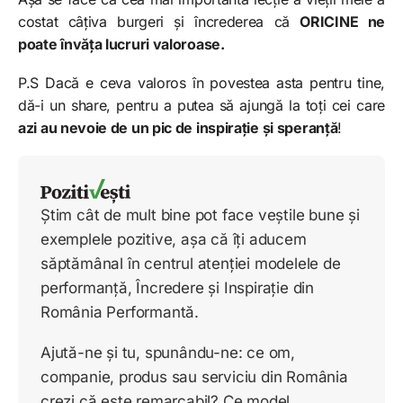
costat câțiva burgeri și încrederea că
ORICINE ne
poate învăța lucruri valoroase.
P.S Dacă e ceva valoros în povestea asta pentru tine,
dă-i un share, pentru a putea să ajungă la toți cei care
azi au nevoie de un pic de inspirație și speranță
!
Știm cât de mult bine pot face veștile bune și
exemplele pozitive, așa că îți aducem
săptămânal în centrul atenției modelele de
performanță, Încredere și Inspirație din
România Performantă.
Ajută-ne și tu, spunându-ne: ce om,
companie, produs sau serviciu din România
crezi că este remarcabil? Ce model