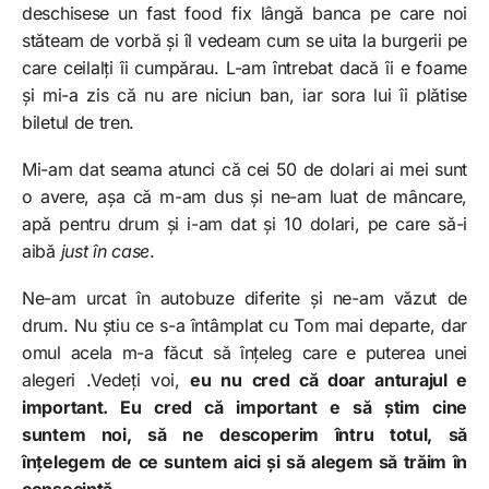
deschisese un fast food fix lângă banca pe care noi
stăteam de vorbă și îl vedeam cum se uita la burgerii pe
care ceilalți îi cumpărau. L-am întrebat dacă îi e foame
și mi-a zis că nu are niciun ban, iar sora lui îi plătise
biletul de tren.
Mi-am dat seama atunci că cei 50 de dolari ai mei sunt
o avere, așa că m-am dus și ne-am luat de mâncare,
apă pentru drum și i-am dat și 10 dolari, pe care să-i
aibă
just în case
.
Ne-am urcat în autobuze diferite și ne-am văzut de
drum. Nu știu ce s-a întâmplat cu Tom mai departe, dar
omul acela m-a făcut să înțeleg care e puterea unei
alegeri .Vedeți voi,
eu nu cred că doar anturajul e
important. Eu cred că important e să știm cine
suntem noi, să ne descoperim întru totul, să
înțelegem de ce suntem aici și să alegem să trăim în
consecință.