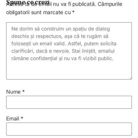
Spune ce crezi
Adresa ta de email nu va fi publicată.
Câmpurile
obligatorii sunt marcate cu
*
Nume
*
Email
*