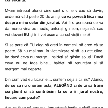
M-am întrebat atunci cine sunt și cine vreau să devin,
unde mă văd peste 20 de ani și
ce va povesti fiica mea
despre mine celor din jurul ei.
Voi fi o persoană ce va
da mereu vina pe mediu, anturaj, ghinion, neșansă, sau
voi deveni
EU
și îmi voi asuma cursul vieții mele?
Și se pare că EU aleg să cred în oameni, să cred că se
poate. Să nu mai stau în victimizare și să iau atitudine.
Iar dacă ceva nu merge… haideți să găsim soluții! Dacă
ceva nu ne face bine… haideți să renunțăm și să
mergem mai departe!
Din cum văd eu lucrurile…. suntem deja aici, nu? Atunci,
de ce să nu onorăm asta, ALEGÂND zi de zi să trăim
conștient și să contribuim la ce e în jurul nostru,
fiecare cum poate?
Așa se face că cea mai importantă lecție a vieții mele a