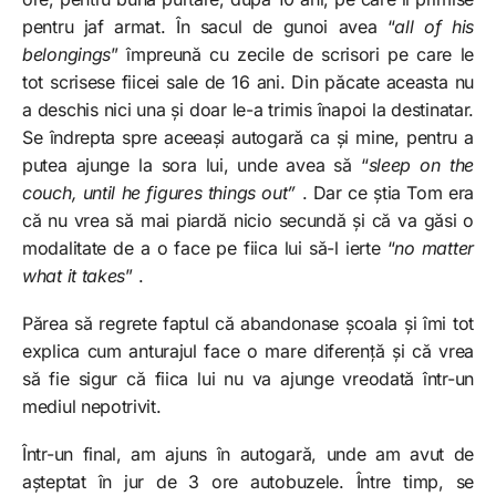
pentru jaf armat. În sacul de gunoi avea “
all of his
belongings
” împreună cu zecile de scrisori pe care le
tot scrisese fiicei sale de 16 ani. Din păcate aceasta nu
a deschis nici una și doar le-a trimis înapoi la destinatar.
Se îndrepta spre aceeași autogară ca și mine, pentru a
putea ajunge la sora lui, unde avea să “
sleep on the
couch, until he figures things out”
. Dar ce știa Tom era
că nu vrea să mai piardă nicio secundă și că va găsi o
modalitate de a o face pe fiica lui să-l ierte “
no matter
what it takes
” .
Părea să regrete faptul că abandonase școala și îmi tot
explica cum anturajul face o mare diferență și că vrea
să fie sigur că fiica lui nu va ajunge vreodată într-un
mediul nepotrivit.
Într-un final, am ajuns în autogară, unde am avut de
așteptat în jur de 3 ore autobuzele. Între timp, se