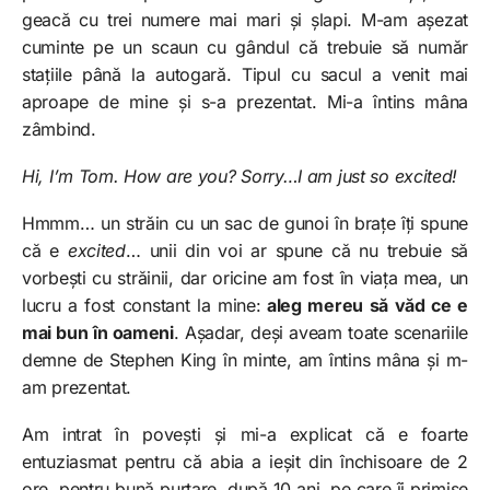
geacă cu trei numere mai mari și șlapi. M-am așezat
cuminte pe un scaun cu gândul că trebuie să număr
stațiile până la autogară. Tipul cu sacul a venit mai
aproape de mine și s-a prezentat. Mi-a întins mâna
zâmbind.
Hi, I’m Tom. How are you? Sorry…I am just so excited!
Hmmm… un străin cu un sac de gunoi în brațe îți spune
că e
excited
… unii din voi ar spune că nu trebuie să
vorbești cu străinii, dar oricine am fost în viața mea, un
lucru a fost constant la mine:
aleg mereu să văd ce e
mai bun în oameni
. Așadar, deși aveam toate scenariile
demne de Stephen King în minte, am întins mâna și m-
am prezentat.
Am intrat în povești și mi-a explicat că e foarte
entuziasmat pentru că abia a ieșit din închisoare de 2
ore, pentru bună purtare, după 10 ani, pe care îi primise