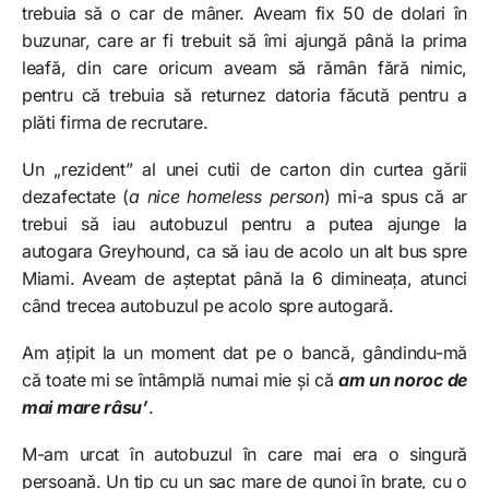
trebuia să o car de mâner. Aveam fix 50 de dolari în
buzunar, care ar fi trebuit să îmi ajungă până la prima
leafă, din care oricum aveam să rămân fără nimic,
pentru că trebuia să returnez datoria făcută pentru a
plăti firma de recrutare.
Un „rezident” al unei cutii de carton din curtea gării
dezafectate (
a nice homeless person
) mi-a spus că ar
trebui să iau autobuzul pentru a putea ajunge la
autogara Greyhound, ca să iau de acolo un alt bus spre
Miami. Aveam de așteptat până la 6 dimineața, atunci
când trecea autobuzul pe acolo spre autogară.
Am ațipit la un moment dat pe o bancă, gândindu-mă
că toate mi se întâmplă numai mie și că
am un noroc de
mai mare râsu’
.
M-am urcat în autobuzul în care mai era o singură
persoană. Un tip cu un sac mare de gunoi în brațe, cu o