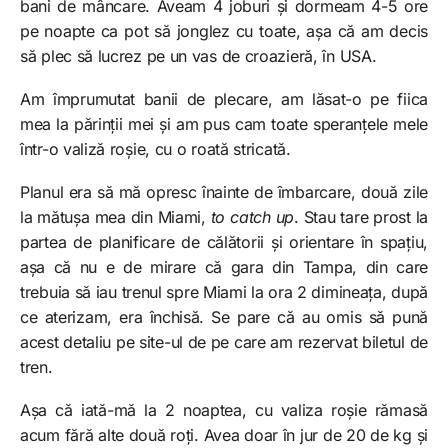
bani de mâncare. Aveam 4 joburi și dormeam 4-5 ore
pe noapte ca pot să jonglez cu toate, așa că am decis
să plec să lucrez pe un vas de croazieră, în USA.
Am împrumutat banii de plecare, am lăsat-o pe fiica
mea la părinții mei și am pus cam toate speranțele mele
într-o valiză roșie, cu o roată stricată.
Planul era să mă opresc înainte de îmbarcare, două zile
la mătușa mea din Miami,
to catch up
. Stau tare prost la
partea de planificare de călătorii și orientare în spațiu,
așa că nu e de mirare că gara din Tampa, din care
trebuia să iau trenul spre Miami la ora 2 dimineața, după
ce aterizam, era închisă. Se pare că au omis să pună
acest detaliu pe site-ul de pe care am rezervat biletul de
tren.
Așa că iată-mă la 2 noaptea, cu valiza roșie rămasă
acum fără alte două roți. Avea doar în jur de 20 de kg și