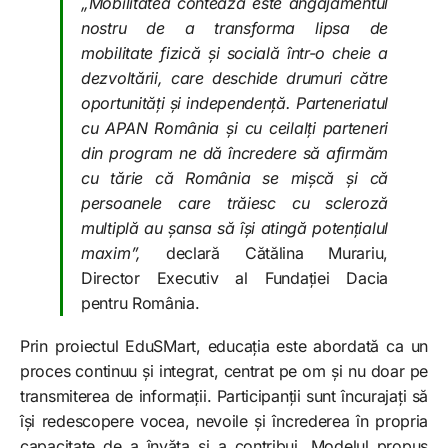
„Mobilitatea contează este angajamentul
nostru de a transforma lipsa de
mobilitate fizică și socială într-o cheie a
dezvoltării, care deschide drumuri către
oportunități și independență. Parteneriatul
cu APAN România și cu ceilalți parteneri
din program ne dă încredere să afirmăm
cu tărie că România se mișcă și că
persoanele care trăiesc cu scleroză
multiplă au șansa să își atingă potențialul
maxim”,
declară Cătălina Murariu,
Director Executiv al Fundației Dacia
pentru România.
Prin proiectul EduSMart, educația este abordată ca un
proces continuu și integrat, centrat pe om și nu doar pe
transmiterea de informații. Participanții sunt încurajați să
își redescopere vocea, nevoile și încrederea în propria
capacitate de a învăța și a contribui. Modelul propus