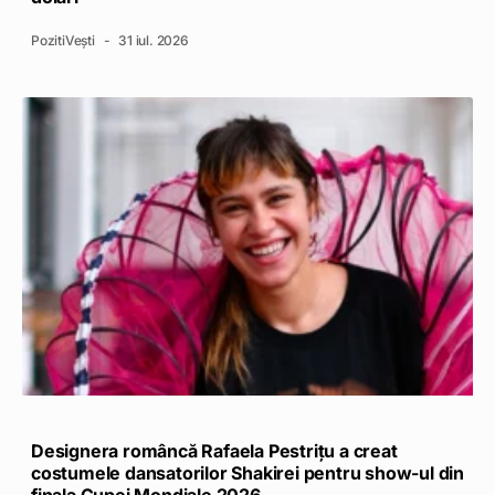
PozitiVești
31 iul. 2026
Designera româncă Rafaela Pestrițu a creat
costumele dansatorilor Shakirei pentru show-ul din
finala Cupei Mondiale 2026