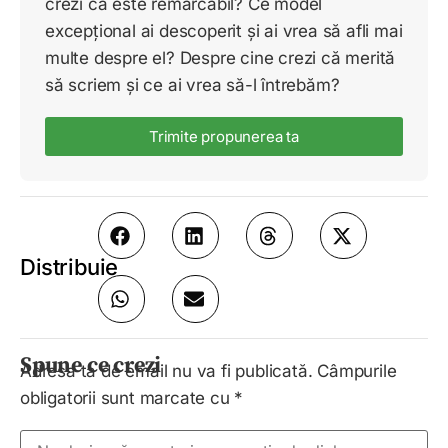
crezi că este remarcabil? Ce model
excepțional ai descoperit și ai vrea să afli mai
multe despre el? Despre cine crezi că merită
să scriem și ce ai vrea să-l întrebăm?
Trimite propunerea ta
Distribuie
Spune ce crezi
Adresa ta de email nu va fi publicată.
Câmpurile
obligatorii sunt marcate cu
*