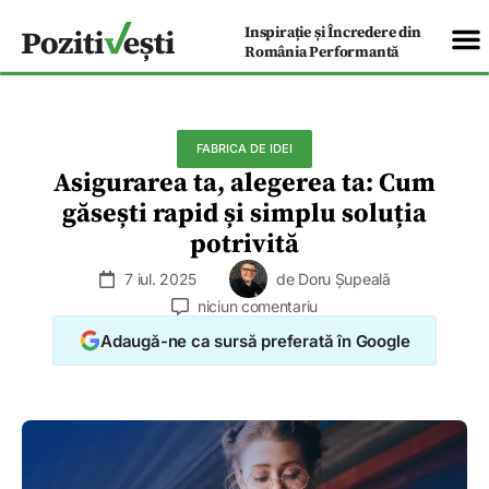
Inspirație și Încredere din
România Performantă
FABRICA DE IDEI
Asigurarea ta, alegerea ta: Cum
găsești rapid și simplu soluția
potrivită
7 iul. 2025
de
Doru Șupeală
niciun comentariu
Adaugă-ne ca sursă preferată în Google