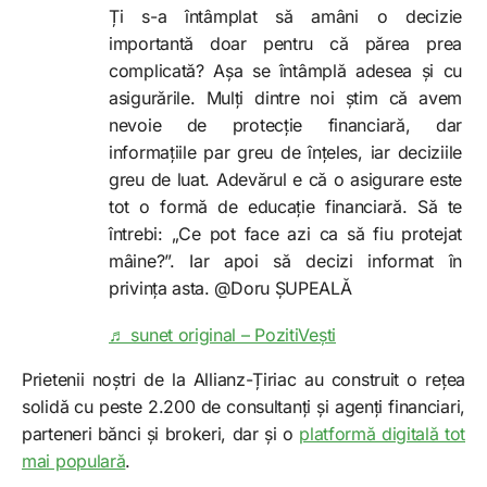
Ți s-a întâmplat să amâni o decizie
importantă doar pentru că părea prea
complicată? Așa se întâmplă adesea și cu
asigurările. Mulți dintre noi știm că avem
nevoie de protecție financiară, dar
informațiile par greu de înțeles, iar deciziile
greu de luat. Adevărul e că o asigurare este
tot o formă de educație financiară. Să te
întrebi: „Ce pot face azi ca să fiu protejat
mâine?”. Iar apoi să decizi informat în
privința asta. @Doru ȘUPEALĂ
♬ sunet original – PozitiVești
Prietenii noștri de la Allianz-Țiriac au construit o rețea
solidă cu peste 2.200 de consultanți și agenți financiari,
parteneri bănci și brokeri, dar și o
platformă digitală tot
mai populară
.