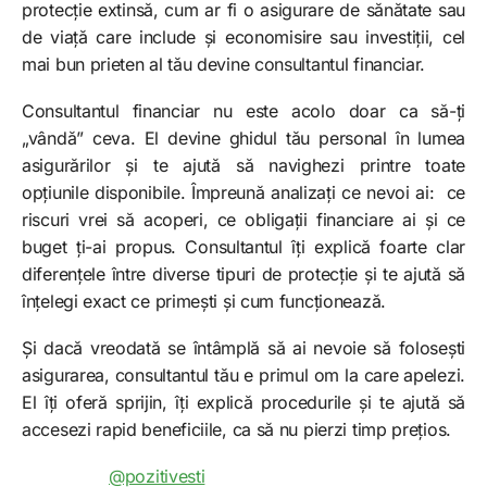
protecție extinsă, cum ar fi o asigurare de sănătate sau
de viață care include și economisire sau investiții, cel
mai bun prieten al tău devine consultantul financiar.
Consultantul financiar nu este acolo doar ca să-ți
„vândă” ceva. El devine ghidul tău personal în lumea
asigurărilor și te ajută să navighezi printre toate
opțiunile disponibile. Împreună analizați ce nevoi ai: ce
riscuri vrei să acoperi, ce obligații financiare ai și ce
buget ți-ai propus. Consultantul îți explică foarte clar
diferențele între diverse tipuri de protecție și te ajută să
înțelegi exact ce primești și cum funcționează.
Și dacă vreodată se întâmplă să ai nevoie să folosești
asigurarea, consultantul tău e primul om la care apelezi.
El îți oferă sprijin, îți explică procedurile și te ajută să
accesezi rapid beneficiile, ca să nu pierzi timp prețios.
@pozitivesti