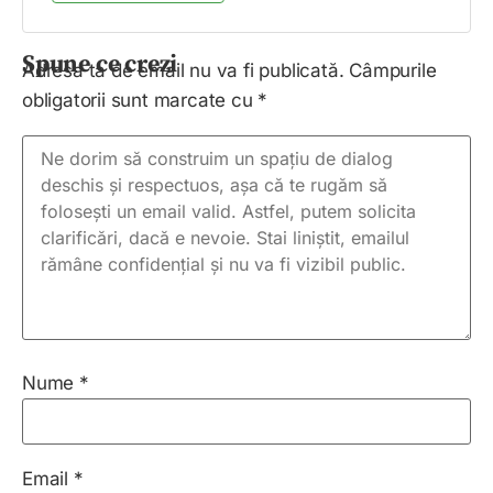
Spune ce crezi
Adresa ta de email nu va fi publicată.
Câmpurile
obligatorii sunt marcate cu
*
Nume
*
Email
*