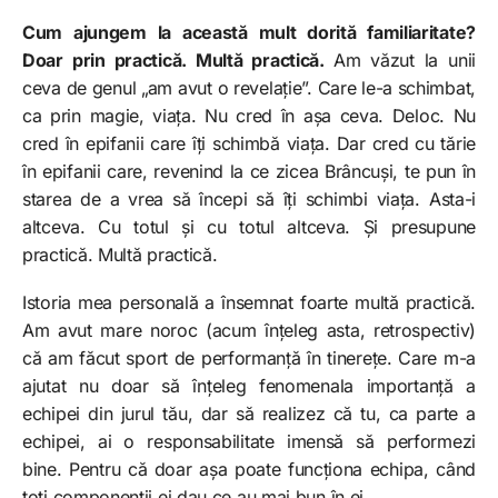
Cum ajungem la această mult dorită familiaritate?
Doar prin practică. Multă practică.
Am văzut la unii
ceva de genul „am avut o revelație”. Care le-a schimbat,
ca prin magie, viața. Nu cred în așa ceva. Deloc. Nu
cred în epifanii care îți schimbă viața. Dar cred cu tărie
în epifanii care, revenind la ce zicea Brâncuși, te pun în
starea de a vrea să începi să îți schimbi viața. Asta-i
altceva. Cu totul și cu totul altceva. Și presupune
practică. Multă practică.
Istoria mea personală a însemnat foarte multă practică.
Am avut mare noroc (acum înțeleg asta, retrospectiv)
că am făcut sport de performanță în tinerețe. Care m-a
ajutat nu doar să înțeleg fenomenala importanță a
echipei din jurul tău, dar să realizez că tu, ca parte a
echipei, ai o responsabilitate imensă să performezi
bine. Pentru că doar așa poate funcționa echipa, când
toți componenții ei dau ce au mai bun în ei.