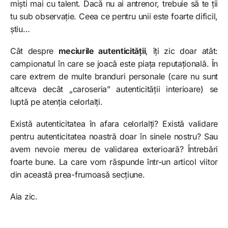
miști mai cu talent. Dacă nu ai antrenor, trebuie să te ții
tu sub observație. Ceea ce pentru unii este foarte dificil,
știu…
Cât despre
meciurile autenticității
, îți zic doar atât:
campionatul în care se joacă este piața reputațională. În
care extrem de multe branduri personale (care nu sunt
altceva decât „caroseria” autenticității interioare) se
luptă pe atenția celorlalți.
Există autenticitatea în afara celorlalți? Există validare
pentru autenticitatea noastră doar în sinele nostru? Sau
avem nevoie mereu de validarea exterioară? Întrebări
foarte bune. La care vom răspunde într-un articol viitor
din această prea-frumoasă secțiune.
Aia zic.