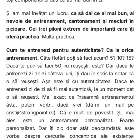
Și am mai învățat un lucru:
ca să dai ce ai mai bun, ai
nevoie de antrenament, cantonament și meciuri în
picioare. Cei trei piloni extrem de importanți care îți
oferă practică.
Multă practică.
Cum te antrenezi pentru autenticitate? Ca la orice
antrenament.
Câte flotări poți să faci acum? 5? 10? 15?
Dacă te pun să faci 50 nu reușești, este? Dar dacă te
antrenezi zi de zi câteva luni, îți dau în scris la notar că
o să reușești. Așa este și cu autenticitatea. Dacă te
antrenezi zi de zi să fii mai autentic/ă, la un moment dat
o să reușești. Mai exact ce înseamnă antrenamentul
ăsta, putem vorbi, dacă vrei (dă-mi un mail pe
cristi@strongpoint.ro
). Că e mult de povestit. Și, mai
ales, este un antrenament personalizat. Foarte
personalizat. Dar îți zic doar atât deocamdată: este
vorba despre cercurile concentrice ale existenței