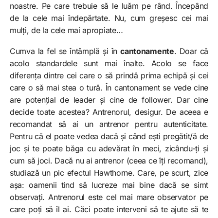
noastre. Pe care trebuie să le luăm pe rând. Începând
de la cele mai îndepărtate. Nu, cum greșesc cei mai
mulți, de la cele mai apropiate…
Cumva la fel se întâmplă și în
cantonamente
. Doar că
acolo standardele sunt mai înalte. Acolo se face
diferența dintre cei care o să prindă prima echipă și cei
care o să mai stea o tură. În cantonament se vede cine
are potențial de leader și cine de follower. Dar cine
decide toate acestea? Antrenorul, desigur. De aceea e
recomandat să ai un antrenor pentru autenticitate.
Pentru că el poate vedea dacă și când ești pregătit/ă de
joc și te poate băga cu adevărat în meci, zicându-ți și
cum să joci. Dacă nu ai antrenor (ceea ce îți recomand),
studiază un pic efectul Hawthorne. Care, pe scurt, zice
așa: oamenii tind să lucreze mai bine dacă se simt
observați. Antrenorul este cel mai mare observator pe
care poți să îl ai. Căci poate interveni să te ajute să te