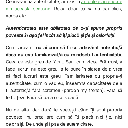
Ce înseamnă autenticitate, am zis în
articolele anterioare
din această secțiune
. Reiau doar ca să nu dai click,
vorba aia:
Autenticitatea este abilitatea de a-ți spune propria
poveste în așa fel încât să îți placă și ție și celorlalți.
Cum ziceam,
nu ai cum să fii cu adevărat autentic/ă
dacă nu ești familiarizat/ă cu mindsetul autenticității
.
Ceea ce este greu de făcut. Sau, cum zicea Brâncuși, a
face lucruri nu este greu, a te pune în starea de a vrea
să faci lucruri este greu. Familiaritatea cu propria-ți
autenticitate, cum o văd eu, înseamnă capacitatea de a
fi autentic/ă fără scremeri (pardon my french). Fără să
te forțezi. Fără să pară o corvoadă.
Nu de alta, dar dacă te spetești când îți spui propria
poveste, nu prea are cum să îți placă nici ție, nici
celorlalți. De unde și lipsa de autenticitate.