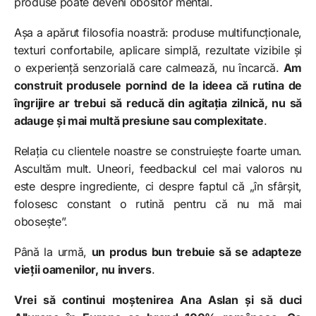
produse poate deveni obositor mental.
Așa a apărut filosofia noastră: produse multifuncționale,
texturi confortabile, aplicare simplă, rezultate vizibile și
o experiență senzorială care calmează, nu încarcă.
Am
construit produsele pornind de la ideea că rutina de
îngrijire ar trebui să reducă din agitația zilnică, nu să
adauge și mai multă presiune sau complexitate
.
Relația cu clientele noastre se construiește foarte uman.
Ascultăm mult. Uneori, feedbackul cel mai valoros nu
este despre ingrediente, ci despre faptul că „în sfârșit,
folosesc constant o rutină pentru că nu mă mai
obosește”.
Până la urmă,
un produs bun trebuie să se adapteze
vieții oamenilor, nu invers
.
Vrei să continui moștenirea Ana Aslan și să duci