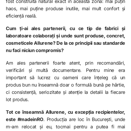
fost construită natural exact în această zonă: mai puțin
haos, mai puține produse inutile, mai mult confort și
eficiență reală.
Cum ți-ai ales partenerii, cu ce tip de fabrici și
laboratoare colaborați și unde sunt produse, concret,
cosmeticele Allurene? De la ce principii sau standarde
nu faci niciun compromis?
Am ales partenerii foarte atent, prin recomandări,
verificări și multă documentare. Pentru mine era
important să lucrez cu oameni care înțeleg că un
produs bun nu înseamnă doar o formulă bună pe hârtie,
ci consistență, seriozitate și atenție la detalii la fiecare
lot produs.
Tot ce înseamnă Allurene, cu excepția recipientelor,
este #madeinRO
. Producția are loc în București, unde
m-am relocat și eu, tocmai pentru a putea fi mai