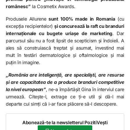
românesc”
la Cosmetix Awards.
Produsele Allurene
sunt 100% made in Romania
(cu
excepția recipientelor)
și concurează la raft cu branduri
internaționale cu bugete uriașe de marketing
. Dar
parcursul său nu a fost lipsit de scepticism și îndoieli. A
ales să construiască treptat și asumat, investind mai
mult în testări dermatologice și oftalmologice și mai
puțin în imagine.
„România are inteligență, are specialiști, are resurse
și are capacitatea de a produce branduri competitive
la nivel european”
, ne-a împărtășit Gina în interviul care
urmează. Citește-l, extrage ce ți-e util și dă-l mai
departe cui simți că i-ar face plăcere să-l descopere.
Abonează-te la newsletterul PozitiVești