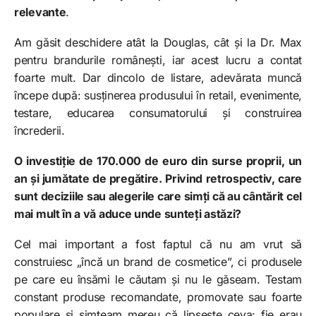
relevante
.
Am găsit deschidere atât la Douglas, cât și la Dr. Max
pentru brandurile românești, iar acest lucru a contat
foarte mult. Dar dincolo de listare, adevărata muncă
începe după: susținerea produsului în retail, evenimente,
testare, educarea consumatorului și construirea
încrederii.
O investiție de 170.000 de euro din surse proprii, un
an și jumătate de pregătire. Privind retrospectiv, care
sunt deciziile sau alegerile care simți că au cântărit cel
mai mult în a vă aduce unde sunteți astăzi?
Cel mai important a fost faptul că nu am vrut să
construiesc „încă un brand de cosmetice”, ci produsele
pe care eu însămi le căutam și nu le găseam. Testam
constant produse recomandate, promovate sau foarte
populare și simțeam mereu că lipsește ceva: fie erau