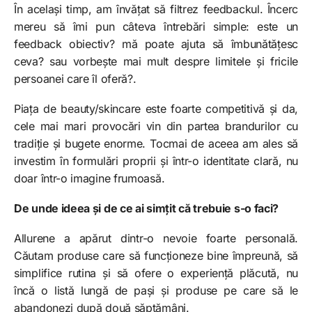
În același timp, am învățat să filtrez feedbackul. Încerc
mereu să îmi pun câteva întrebări simple: este un
feedback obiectiv? mă poate ajuta să îmbunătățesc
ceva? sau vorbește mai mult despre limitele și fricile
persoanei care îl oferă?.
Piața de beauty/skincare este foarte competitivă și da,
cele mai mari provocări vin din partea brandurilor cu
tradiție și bugete enorme. Tocmai de aceea am ales să
investim în formulări proprii și într-o identitate clară, nu
doar într-o imagine frumoasă.
De unde ideea și de ce ai simțit că trebuie s-o faci?
Allurene a apărut dintr-o nevoie foarte personală.
Căutam produse care să funcționeze bine împreună, să
simplifice rutina și să ofere o experiență plăcută, nu
încă o listă lungă de pași și produse pe care să le
abandonezi după două săptămâni.