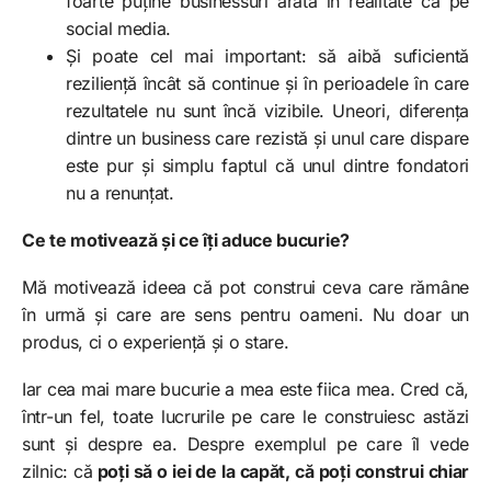
foarte puține businessuri arată în realitate ca pe
social media.
Și poate cel mai important: să aibă suficientă
reziliență încât să continue și în perioadele în care
rezultatele nu sunt încă vizibile. Uneori, diferența
dintre un business care rezistă și unul care dispare
este pur și simplu faptul că unul dintre fondatori
nu a renunțat.
Ce te motivează și ce îți aduce bucurie?
Mă motivează ideea că pot construi ceva care rămâne
în urmă și care are sens pentru oameni. Nu doar un
produs, ci o experiență și o stare.
Iar cea mai mare bucurie a mea este fiica mea. Cred că,
într-un fel, toate lucrurile pe care le construiesc astăzi
sunt și despre ea. Despre exemplul pe care îl vede
zilnic: că
poți să o iei de la capăt, că poți construi chiar