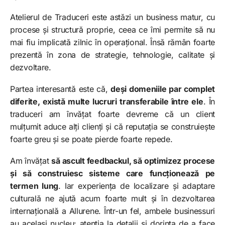
Atelierul de Traduceri este astăzi un business matur, cu
procese și structură proprie, ceea ce îmi permite să nu
mai fiu implicată zilnic în operațional. Însă rămân foarte
prezentă în zona de strategie, tehnologie, calitate și
dezvoltare.
Partea interesantă este că,
deși domeniile par complet
diferite, există multe lucruri transferabile între ele
. În
traduceri am învățat foarte devreme că un client
mulțumit aduce alți clienți și că reputația se construiește
foarte greu și se poate pierde foarte repede.
Am învățat
să ascult feedbackul, să optimizez procese
și să construiesc sisteme care funcționează pe
termen lung
. Iar experiența de localizare și adaptare
culturală ne ajută acum foarte mult și în dezvoltarea
internațională a Allurene. Într-un fel, ambele businessuri
au același nucleu: atenția la detalii și dorința de a face