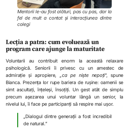
Mentorii le-au fost alături, pas cu pas, dar la
fel de mult a contat și interacțiunea dintre
colegi
Lecția a patra: cum evoluează un
program care ajunge la maturitate
Voluntarii au contribuit enorm la această relaxare
psihologică. Seniorii îi privesc cu un amestec de
admirație și apropiere,
„ca pe niște nepoți
”, spune
Bianca. Prezența lor rupe bariera de rușine: oamenii se
simt ascultați, înțeleși, însoțiți. Un gest atât de simplu
precum așezarea unui voluntar lângă un senior, la
nivelul lui, îi face pe participanți să respire mai ușor.
„Dialogul dintre generații a fost incredibil
de natural.”