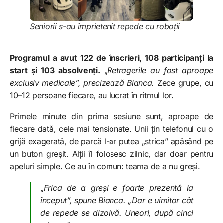
Seniorii s-au împrietenit repede cu roboții
Programul a avut 122 de înscrieri, 108 participanți la
start și 103 absolvenți.
„
Retragerile au fost aproape
exclusiv medicale”, precizează Bianca.
Zece grupe, cu
10–12 persoane fiecare, au lucrat în ritmul lor.
Primele minute din prima sesiune sunt, aproape de
fiecare dată, cele mai tensionate. Unii țin telefonul cu o
grijă exagerată, de parcă l-ar putea „strica” apăsând pe
un buton greșit. Alții îl folosesc zilnic, dar doar pentru
apeluri simple. Ce au în comun: teama de a nu greși.
„
Frica de a greși e foarte prezentă la
început”, spune Bianca. „Dar e uimitor cât
de repede se dizolvă. Uneori, după cinci