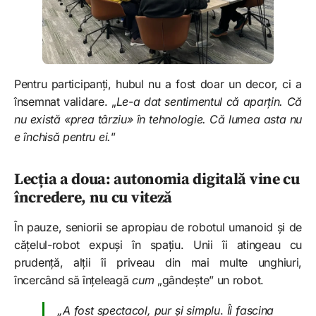
Pentru participanți, hubul nu a fost doar un decor, ci a
însemnat validare. „
Le-a dat sentimentul că aparțin. Că
nu există «prea târziu» în tehnologie. Că lumea asta nu
e închisă pentru ei.
”
Lecția a doua: autonomia digitală vine cu
încredere, nu cu viteză
În pauze, seniorii se apropiau de robotul umanoid și de
cățelul-robot expuși în spațiu. Unii îi atingeau cu
prudență, alții îi priveau din mai multe unghiuri,
încercând să înțeleagă
cum
„gândește” un robot.
„A fost spectacol, pur și simplu
.
Îi fascina