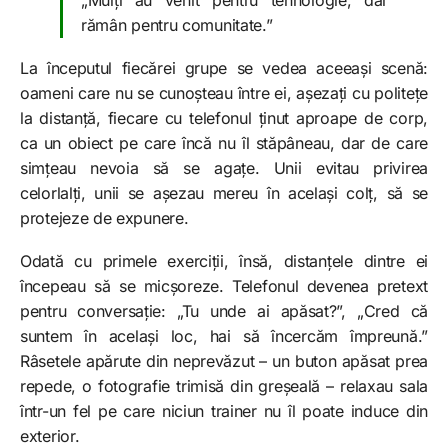
„Mulți au venit pentru tehnologie, dar
rămân pentru comunitate.”
La începutul fiecărei grupe se vedea aceeași scenă:
oameni care nu se cunoșteau între ei, așezați cu politețe
la distanță, fiecare cu telefonul ținut aproape de corp,
ca un obiect pe care încă nu îl stăpâneau, dar de care
simțeau nevoia să se agațe. Unii evitau privirea
celorlalți, unii se așezau mereu în același colț, să se
protejeze de expunere.
Odată cu primele exerciții, însă, distanțele dintre ei
începeau să se micșoreze. Telefonul devenea pretext
pentru conversație: „Tu unde ai apăsat?”, „Cred că
suntem în același loc, hai să încercăm împreună.”
Râsetele apărute din neprevăzut – un buton apăsat prea
repede, o fotografie trimisă din greșeală – relaxau sala
într-un fel pe care niciun trainer nu îl poate induce din
exterior.