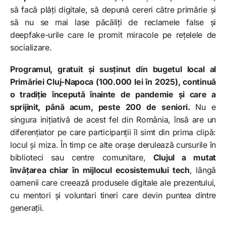
să facă plăți digitale, să depună cereri către primărie și
să nu se mai lase păcăliți de reclamele false și
deepfake-urile care le promit miracole pe rețelele de
socializare.
Programul, gratuit și susținut din bugetul local al
Primăriei Cluj-Napoca (100.000 lei în 2025), continuă
o tradiție începută înainte de pandemie și care a
sprijinit, până acum, peste 200 de seniori.
Nu e
singura inițiativă de acest fel din România, însă are un
diferențiator pe care participanții îl simt din prima clipă:
locul și miza. În timp ce alte orașe derulează cursurile în
biblioteci sau centre comunitare,
Clujul a mutat
învățarea chiar în mijlocul ecosistemului tech
, lângă
oamenii care creează produsele digitale ale prezentului,
cu mentori și voluntari tineri care devin puntea dintre
generații.