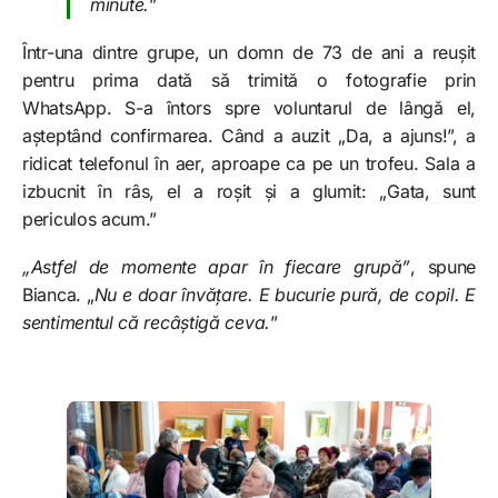
minute.
”
Într-una dintre grupe, un domn de 73 de ani a reușit
pentru prima dată să trimită o fotografie prin
WhatsApp. S-a întors spre voluntarul de lângă el,
așteptând confirmarea. Când a auzit „Da, a ajuns!”, a
ridicat telefonul în aer, aproape ca pe un trofeu. Sala a
izbucnit în râs, el a roșit și a glumit: „Gata, sunt
periculos acum.”
„Astfel de momente apar în fiecare grupă”
, spune
Bianca. „
Nu e doar învățare. E bucurie pură, de copil. E
sentimentul că recâștigă ceva.
”