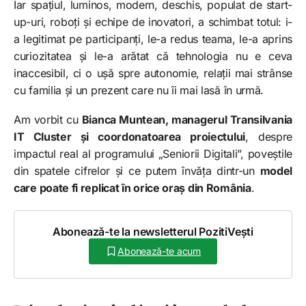
Iar spațiul, luminos, modern, deschis, populat de start-
up-uri, roboți și echipe de inovatori, a schimbat totul: i-
a legitimat pe participanți, le-a redus teama, le-a aprins
curiozitatea și le-a arătat că tehnologia nu e ceva
inaccesibil, ci o ușă spre autonomie, relații mai strânse
cu familia și un prezent care nu îi mai lasă în urmă.
Am vorbit cu
Bianca Muntean, managerul Transilvania
IT Cluster și coordonatoarea proiectului
, despre
impactul real al programului „Seniorii Digitali”, poveștile
din spatele cifrelor și ce putem învăța dintr-un
model
care poate fi replicat în orice oraș din România
.
Abonează-te la newsletterul PozitiVești
Abonează-te acum