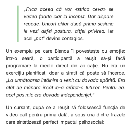
„Frica aceea că vor «strica ceva» se
vedea foarte clar la început. Dar dispare
repede. Uneori chiar după prima sesiune
le vezi altfel postura, altfel privirea.
Iar
acel „
pot
” devine contagios.
Un exemplu pe care Bianca îl povestește cu emoție:
într-o seară, o participantă a reușit să-și facă
programare la medic direct din aplicație. Nu era un
exercițiu planificat, doar a simțit că poate să încerce.
„
La următoarea întâlnire a venit cu dovada tipărită
.
Era
atât de mândră încât le-a arătat-o tuturor. Pentru ea,
acel pas mic era dovada independenței.”
Un cursant, după ce a reușit să folosească funcția de
video call pentru prima dată, a spus una dintre frazele
care sintetizează perfect impactul psihosocial: