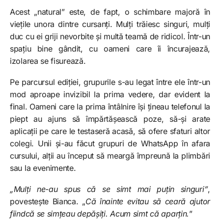
Acest „natural” este, de fapt, o schimbare majoră în
viețile unora dintre cursanți. Mulți trăiesc singuri, mulți
duc cu ei griji nevorbite și multă teamă de ridicol. Într-un
spațiu bine gândit, cu oameni care îi încurajează,
izolarea se fisurează.
Pe parcursul ediției, grupurile s-au legat între ele într-un
mod aproape invizibil la prima vedere, dar evident la
final. Oameni care la prima întâlnire își țineau telefonul la
piept au ajuns să împărtășească poze, să-și arate
aplicații pe care le testaseră acasă, să ofere sfaturi altor
colegi. Unii și-au făcut grupuri de WhatsApp în afara
cursului, alții au început să meargă împreună la plimbări
sau la evenimente.
„Mulți ne-au spus că se simt mai puțin singuri”
,
povestește Bianca. „
Că înainte evitau să ceară ajutor
fiindcă se simțeau depășiți. Acum simt că aparțin.
”