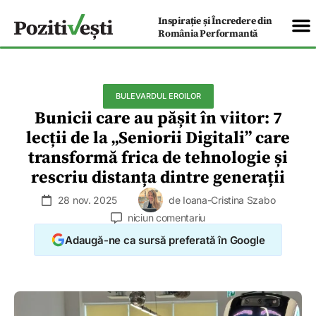
Inspirație și Încredere din
România Performantă
BULEVARDUL EROILOR
Bunicii care au pășit în viitor: 7
lecții de la „Seniorii Digitali” care
transformă frica de tehnologie și
rescriu distanța dintre generații
28 nov. 2025
de
Ioana-Cristina Szabo
niciun comentariu
Adaugă-ne ca sursă preferată în Google