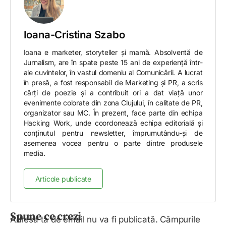
Ioana-Cristina Szabo
Ioana e marketer, storyteller și mamă. Absolventă de
Jurnalism, are în spate peste 15 ani de experiență într-
ale cuvintelor, în vastul domeniu al Comunicării. A lucrat
în presă, a fost responsabil de Marketing și PR, a scris
cărți de poezie și a contribuit ori a dat viață unor
evenimente colorate din zona Clujului, în calitate de PR,
organizator sau MC. În prezent, face parte din echipa
Hacking Work, unde coordonează echipa editorială și
conținutul pentru newsletter, împrumutându-și de
asemenea vocea pentru o parte dintre produsele
media.
Articole publicate
Spune ce crezi
Adresa ta de email nu va fi publicată.
Câmpurile