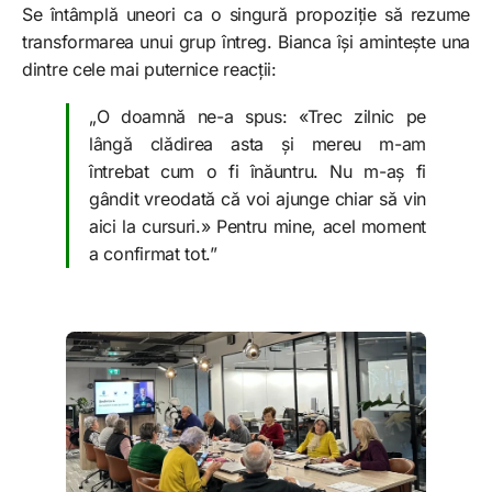
Se întâmplă uneori ca o singură propoziție să rezume
transformarea unui grup întreg. Bianca își amintește una
dintre cele mai puternice reacții:
„O doamnă ne-a spus: «Trec zilnic pe
lângă clădirea asta și mereu m-am
întrebat cum o fi înăuntru. Nu m-aș fi
gândit vreodată că voi ajunge chiar să vin
aici la cursuri.» Pentru mine, acel moment
a confirmat tot.”