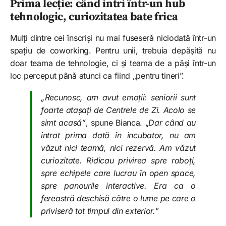
Prima lecție: când intri într-un hub
tehnologic, curiozitatea bate frica
Mulți dintre cei înscriși nu mai fuseseră niciodată într-un
spațiu de coworking. Pentru unii, trebuia depășită nu
doar teama de tehnologie, ci și teama de a păși într-un
loc perceput până atunci ca fiind „pentru tineri”.
„Recunosc, am avut emoții: seniorii sunt
foarte atașați de Centrele de Zi. Acolo se
simt acasă”
, spune Bianca. „
Dar când au
intrat prima dată în incubator, nu am
văzut nici teamă, nici rezervă. Am văzut
curiozitate. Ridicau privirea spre roboți,
spre echipele care lucrau în open space,
spre panourile interactive. Era ca o
fereastră deschisă către o lume pe care o
priviseră tot timpul din exterior.
”