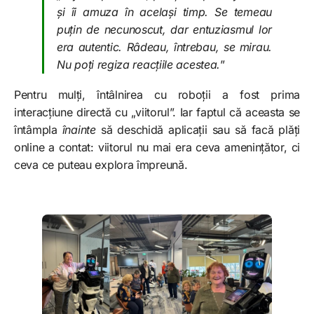
și îi amuza în același timp. Se temeau
puțin de necunoscut, dar entuziasmul lor
era autentic. Râdeau, întrebau, se mirau.
Nu poți regiza reacțiile acestea.
”
Pentru mulți, întâlnirea cu roboții a fost prima
interacțiune directă cu „viitorul”. Iar faptul că aceasta se
întâmpla
înainte
să deschidă aplicații sau să facă plăți
online a contat: viitorul nu mai era ceva amenințător, ci
ceva ce puteau explora împreună.