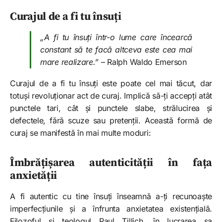
Curajul de a fi tu însuți
„A fi tu însuți într-o lume care încearcă
constant să te facă altceva este cea mai
mare realizare.”
– Ralph Waldo Emerson
Curajul de a fi tu însuți este poate cel mai tăcut, dar
totuși revoluționar act de curaj. Implică să-ți accepți atât
punctele tari, cât și punctele slabe, strălucirea și
defectele, fără scuze sau pretenții. Această formă de
curaj se manifestă în mai multe moduri:
Îmbrățișarea autenticității în fața
anxietății
A fi autentic cu tine însuți înseamnă a-ți recunoaște
imperfecțiunile și a înfrunta anxietatea existențială.
Filozoful și teologul Paul Tillich, în lucrarea sa