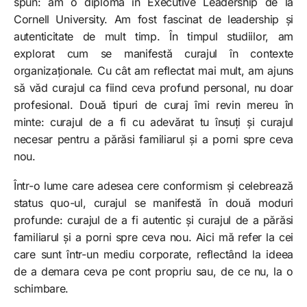
spun: am o diplomă în Executive Leadership de la
Cornell University. Am fost fascinat de leadership și
autenticitate de mult timp. În timpul studiilor, am
explorat cum se manifestă curajul în contexte
organizaționale. Cu cât am reflectat mai mult, am ajuns
să văd curajul ca fiind ceva profund personal, nu doar
profesional. Două tipuri de curaj îmi revin mereu în
minte: curajul de a fi cu adevărat tu însuți și curajul
necesar pentru a părăsi familiarul și a porni spre ceva
nou.
Într-o lume care adesea cere conformism și celebrează
status quo-ul, curajul se manifestă în două moduri
profunde: curajul de a fi autentic și curajul de a părăsi
familiarul și a porni spre ceva nou. Aici mă refer la cei
care sunt într-un mediu corporate, reflectând la ideea
de a demara ceva pe cont propriu sau, de ce nu, la o
schimbare.