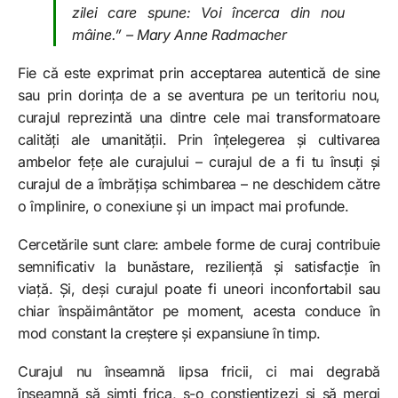
zilei care spune: Voi încerca din nou
mâine.” – Mary Anne Radmacher
Fie că este exprimat prin acceptarea autentică de sine
sau prin dorința de a se aventura pe un teritoriu nou,
curajul reprezintă una dintre cele mai transformatoare
calități ale umanității. Prin înțelegerea și cultivarea
ambelor fețe ale curajului – curajul de a fi tu însuți și
curajul de a îmbrățișa schimbarea – ne deschidem către
o împlinire, o conexiune și un impact mai profunde.
Cercetările sunt clare: ambele forme de curaj contribuie
semnificativ la bunăstare, reziliență și satisfacție în
viață. Și, deși curajul poate fi uneori inconfortabil sau
chiar înspăimântător pe moment, acesta conduce în
mod constant la creștere și expansiune în timp.
Curajul nu înseamnă lipsa fricii, ci mai degrabă
înseamnă să simți frica, s-o conștientizezi și să mergi