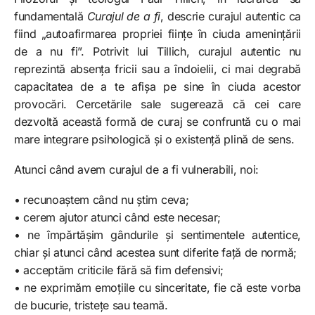
fundamentală
Curajul de a fi
, descrie curajul autentic ca
fiind „autoafirmarea propriei ființe în ciuda amenințării
de a nu fi”. Potrivit lui Tillich, curajul autentic nu
reprezintă absența fricii sau a îndoielii, ci mai degrabă
capacitatea de a te afișa pe sine în ciuda acestor
provocări. Cercetările sale sugerează că cei care
dezvoltă această formă de curaj se confruntă cu o mai
mare integrare psihologică și o existență plină de sens.
Atunci când avem curajul de a fi vulnerabili, noi:
• recunoaștem când nu știm ceva;
• cerem ajutor atunci când este necesar;
• ne împărtășim gândurile și sentimentele autentice,
chiar și atunci când acestea sunt diferite față de normă;
• acceptăm criticile fără să fim defensivi;
• ne exprimăm emoțiile cu sinceritate, fie că este vorba
de bucurie, tristețe sau teamă.