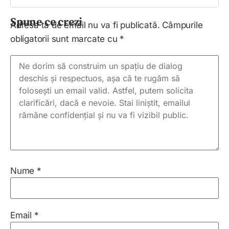
Spune ce crezi
Adresa ta de email nu va fi publicată.
Câmpurile
obligatorii sunt marcate cu
*
Nume
*
Email
*