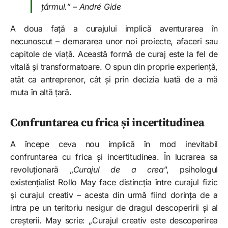
țărmul.” – André Gide
A doua față a curajului implică aventurarea în
necunoscut – demararea unor noi proiecte, afaceri sau
capitole de viață. Această formă de curaj este la fel de
vitală și transformatoare. O spun din proprie experiență,
atât ca antreprenor, cât și prin decizia luată de a mă
muta în altă țară.
Confruntarea cu frica și incertitudinea
A începe ceva nou implică în mod inevitabil
confruntarea cu frica și incertitudinea. În lucrarea sa
revoluționară „
Curajul de a crea
”, psihologul
existențialist Rollo May face distincția între curajul fizic
și curajul creativ – acesta din urmă fiind dorința de a
intra pe un teritoriu nesigur de dragul descoperirii și al
creșterii. May scrie: „Curajul creativ este descoperirea