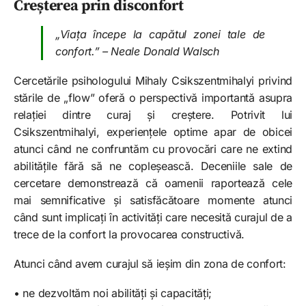
Creșterea prin disconfort
„Viața începe la capătul zonei tale de
confort.” – Neale Donald Walsch
Cercetările psihologului Mihaly Csikszentmihalyi privind
stările de „flow” oferă o perspectivă importantă asupra
relației dintre curaj și creștere. Potrivit lui
Csikszentmihalyi, experiențele optime apar de obicei
atunci când ne confruntăm cu provocări care ne extind
abilitățile fără să ne copleșească. Deceniile sale de
cercetare demonstrează că oamenii raportează cele
mai semnificative și satisfăcătoare momente atunci
când sunt implicați în activități care necesită curajul de a
trece de la confort la provocarea constructivă.
Atunci când avem curajul să ieșim din zona de confort:
• ne dezvoltăm noi abilități și capacități;