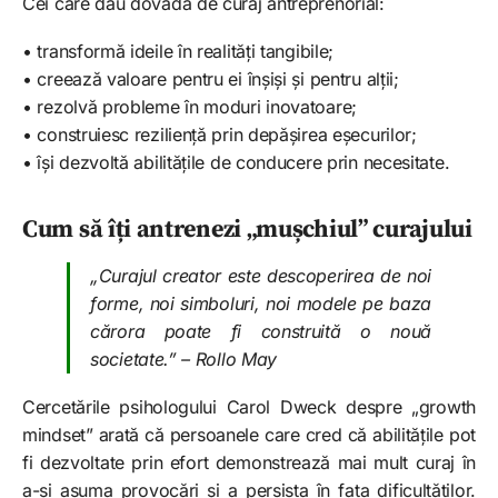
Cei care dau dovadă de curaj antreprenorial:
• transformă ideile în realități tangibile;
• creează valoare pentru ei înșiși și pentru alții;
• rezolvă probleme în moduri inovatoare;
• construiesc reziliență prin depășirea eșecurilor;
• își dezvoltă abilitățile de conducere prin necesitate.
Cum să îți antrenezi „mușchiul” curajului
„Curajul creator este descoperirea de noi
forme, noi simboluri, noi modele pe baza
cărora poate fi construită o nouă
societate.” – Rollo May
Cercetările psihologului Carol Dweck despre „growth
mindset” arată că persoanele care cred că abilitățile pot
fi dezvoltate prin efort demonstrează mai mult curaj în
a-și asuma provocări și a persista în fața dificultăților.