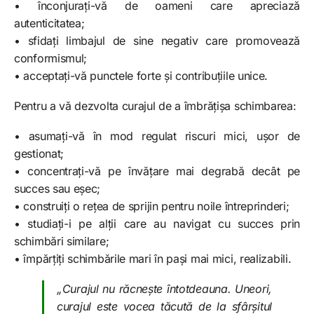
• înconjurați-vă de oameni care apreciază
autenticitatea;
• sfidați limbajul de sine negativ care promovează
conformismul;
• acceptați-vă punctele forte și contribuțiile unice.
Pentru a vă dezvolta curajul de a îmbrățișa schimbarea:
• asumați-vă în mod regulat riscuri mici, ușor de
gestionat;
• concentrați-vă pe învățare mai degrabă decât pe
succes sau eșec;
• construiți o rețea de sprijin pentru noile întreprinderi;
• studiați-i pe alții care au navigat cu succes prin
schimbări similare;
• împărțiți schimbările mari în pași mai mici, realizabili.
„Curajul nu răcnește întotdeauna. Uneori,
curajul este vocea tăcută de la sfârșitul