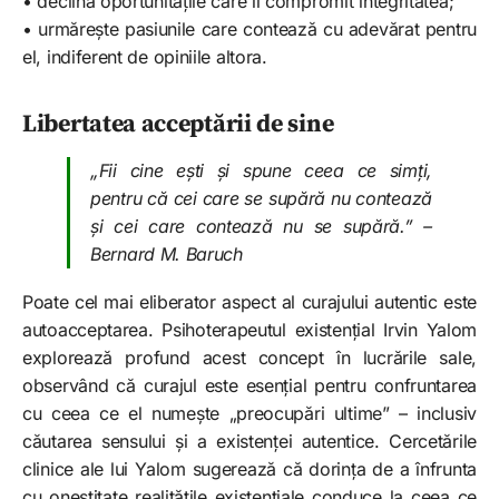
• declină oportunitățile care îi compromit integritatea;
• urmărește pasiunile care contează cu adevărat pentru
el, indiferent de opiniile altora.
Libertatea acceptării de sine
„Fii cine ești și spune ceea ce simți,
pentru că cei care se supără nu contează
și cei care contează nu se supără.” –
Bernard M. Baruch
Poate cel mai eliberator aspect al curajului autentic este
autoacceptarea. Psihoterapeutul existențial Irvin Yalom
explorează profund acest concept în lucrările sale,
observând că curajul este esențial pentru confruntarea
cu ceea ce el numește „preocupări ultime” – inclusiv
căutarea sensului și a existenței autentice. Cercetările
clinice ale lui Yalom sugerează că dorința de a înfrunta
cu onestitate realitățile existențiale conduce la ceea ce