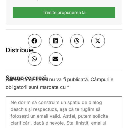
Trimite propunerea ta
Distribuie
Spune ce crezi
Adresa ta de email nu va fi publicată.
Câmpurile
obligatorii sunt marcate cu
*