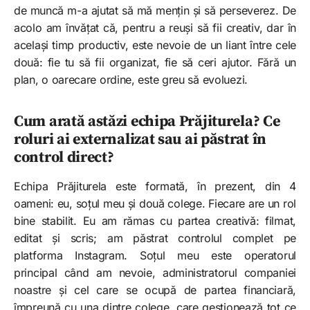
de muncă m-a ajutat să mă mențin și să perseverez. De
acolo am învățat că, pentru a reuși să fii creativ, dar în
același timp productiv, este nevoie de un liant între cele
două: fie tu să fii organizat, fie să ceri ajutor. Fără un
plan, o oarecare ordine, este greu să evoluezi.
Cum arată astăzi echipa Prăjiturela? Ce
roluri ai externalizat sau ai păstrat în
control direct?
Echipa Prăjiturela este formată, în prezent, din 4
oameni: eu, soțul meu și două colege. Fiecare are un rol
bine stabilit. Eu am rămas cu partea creativă: filmat,
editat și scris; am păstrat controlul complet pe
platforma Instagram. Soțul meu este operatorul
principal când am nevoie, administratorul companiei
noastre și cel care se ocupă de partea financiară,
împreună cu una dintre colege, care gestionează tot ce