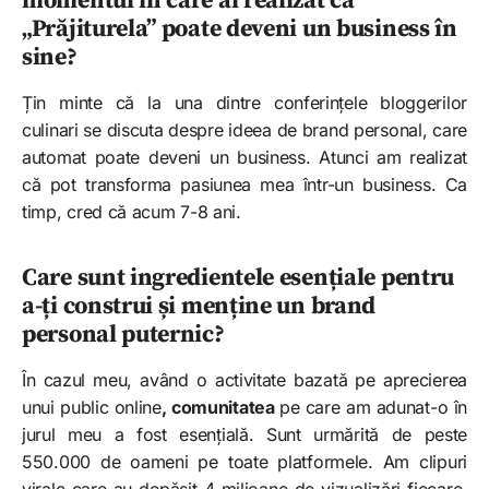
momentul în care ai realizat că
„Prăjiturela” poate deveni un business în
sine?
Țin minte că la una dintre conferințele bloggerilor
culinari se discuta despre ideea de brand personal, care
automat poate deveni un business. Atunci am realizat
că pot transforma pasiunea mea într-un business. Ca
timp, cred că acum 7-8 ani.
Care sunt ingredientele esențiale pentru
a-ți construi și menține un brand
personal puternic?
În cazul meu, având o activitate bazată pe aprecierea
unui public online
, comunitatea
pe care am adunat-o în
jurul meu a fost esențială. Sunt urmărită de peste
550.000 de oameni pe toate platformele. Am clipuri
virale care au depășit 4 milioane de vizualizări fiecare.