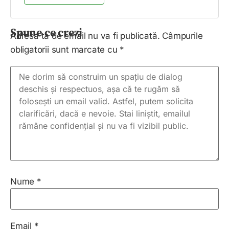
Spune ce crezi
Adresa ta de email nu va fi publicată.
Câmpurile
obligatorii sunt marcate cu
*
Nume
*
Email
*