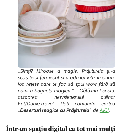
„Simți? Miroase a magie. Prăjiturela și-a
scos telul fermecat și a adunat într-un singur
loc rețete care te fac să spui wow fără să
ridici o baghetă magică.”
– Cătălina Penciu,
autoarea newsletterului culinar
Eat/Cook/Travel. Poți comanda cartea
„
Deserturi magice cu Prăjiturela
” de
AICI
.
Într-un spațiu digital cu tot mai mulți