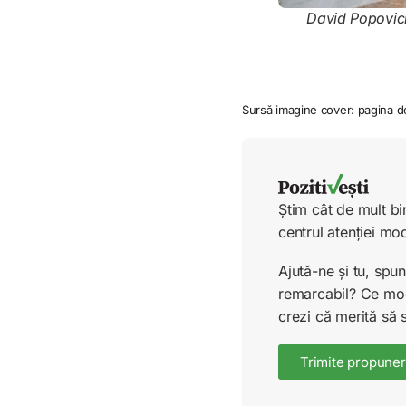
David Popovici,
Sursă imagine cover: pagina d
Știm cât de mult bi
centrul atenției mo
Ajută-ne și tu, sp
remarcabil? Ce mode
crezi că merită să 
Trimite propuner