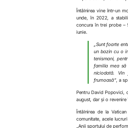
Întâlnirea vine într-un 
unde, în 2022, a stabil
concura în trei probe – 
iunie.
„Sunt foarte ent
un bazin cu o im
tenismani, pent
familia mea să
niciodată. Vin
frumoasă”
, a sp
Pentru David Popovici, c
august, dar și o revenire 
Întâlnirea de la Vatica
comunitate, acele lucrur
„Anii sportului de perfor