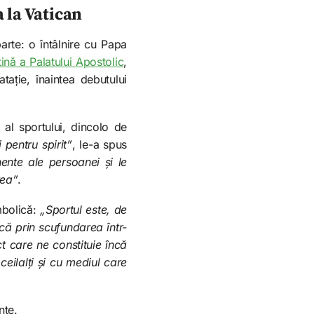
 la Vatican
arte: o întâlnire cu Papa
tină a Palatului Apostolic
,
tație, înaintea debutului
 al sportului, dincolo de
pentru spirit”
, le-a spus
ente ale persoanei și le
tea”
.
mbolică:
„Sportul este, de
ică prin scufundarea într-
t care ne constituie încă
ilalți și cu mediul care
nte.