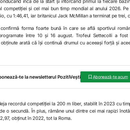
conducând încă de la start și întorcând primul la fiecare bazi
l competiției și cel mai bun timp mondial al anului 2026. Pe l
o, cu 1:46,41, iar britanicul Jack McMillan a terminat pe trei, c
onfirmă forma foarte bună în care se află sportivul român
rogramate între 10 și 16 august. Trofeul Settecolli a fost
e obținute arată că își continuă drumul cu aceeași forță și ace
onează-te la newsletterul PozitiVești
Abonează-te acum
ja recordul competiției la 200 m liber, stabilit în 2023 cu t
e o secundă. În plus, rămâne unul dintre cei mai rapizi înotăt
42,97, obținut în 2022, tot la Roma.