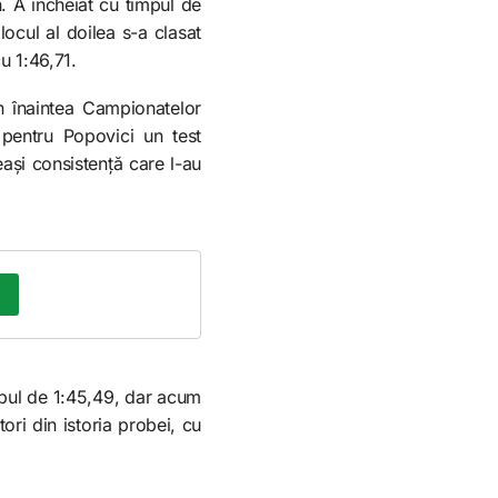
n. A încheiat cu timpul de
ocul al doilea s-a clasat
u 1:46,71.
 înaintea Campionatelor
 pentru Popovici un test
eași consistență care l-au
impul de 1:45,49, dar acum
ori din istoria probei, cu