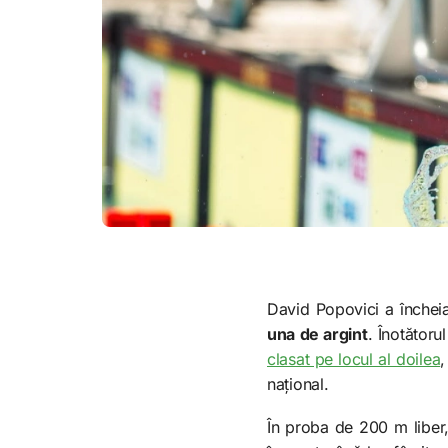
David Popovici a încheia
una de argint
. Înotător
clasat pe locul al doilea
,
național.
În proba de 200 m liber, 