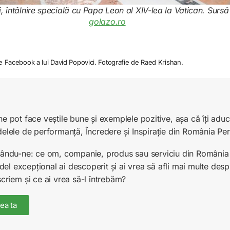
 întâlnire specială cu Papa Leon al XIV-lea la Vatican. Sursă
golazo.ro
e Facebook a lui David Popovici. Fotografie de Raed Krishan.
ne pot face veștile bune și exemplele pozitive, așa că îți ad
delele de performanță, Încredere și Inspirație din România Pe
unându-ne: ce om, companie, produs sau serviciu din România 
l excepțional ai descoperit și ai vrea să afli mai multe desp
scriem și ce ai vrea să-l întrebăm?
ea ta