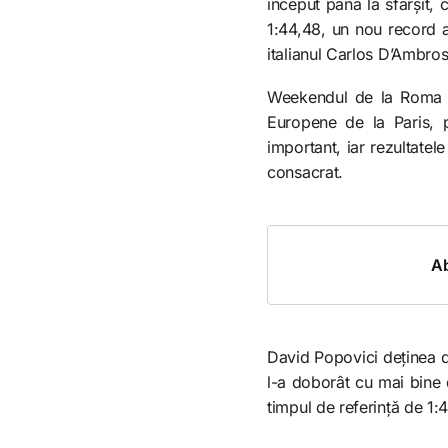
început până la sfârșit, 
1:44,48, un nou record a
italianul Carlos D’Ambrosi
Weekendul de la Roma c
Europene de la Paris, p
important, iar rezultatel
consacrat.
Ab
David Popovici deținea de
l-a doborât cu mai bine d
timpul de referință de 1: