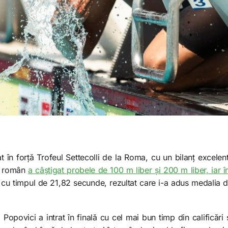
t în forță Trofeul Settecolli de la Roma, cu un bilanț excelen
ul român
a câștigat probele de 100 m liber și 200 m liber, iar î
 cu timpul de 21,82 secunde, rezultat care i-a adus medalia d
Popovici a intrat în finală cu cel mai bun timp din calificări 