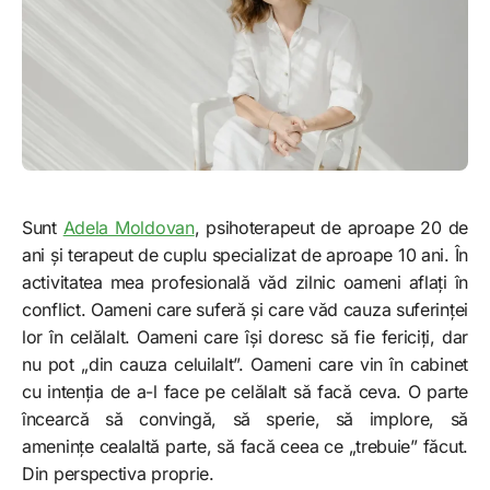
Sunt
Adela Moldovan
, psihoterapeut de aproape 20 de
ani și terapeut de cuplu specializat de aproape 10 ani. În
activitatea mea profesională văd zilnic oameni aflați în
conflict. Oameni care suferă și care văd cauza suferinței
lor în celălalt. Oameni care își doresc să fie fericiți, dar
nu pot „din cauza celuilalt”. Oameni care vin în cabinet
cu intenția de a-l face pe celălalt să facă ceva. O parte
încearcă să convingă, să sperie, să implore, să
amenințe cealaltă parte, să facă ceea ce „trebuie” făcut.
Din perspectiva proprie.