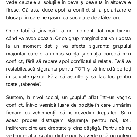
vede cauzele și soluțiile în ceva și cealaltă în altceva e
firesc. Că asta duce apoi la conflict și la polarizare e
blocajul în care ne găsim ca societate de atâtea ori.
Orice tabără „învinsă” la un moment dat mai târziu,
când va avea ocazia. Orice grup marginalizat va riposta
la un moment dat și va afecta siguranța grupului
majoritar care și-a impus voința și soluția corectă prin
conflict, fără să repare apoi conflictul și relația. Fără să
restabilească siguranța pentru TOȚI și să includă pe toți
în soluțiile găsite. Fără să asculte și să fac loc pentru
toate „taberele”.
Suntem, la nivel social, un „cuplu” aflat într-un veșnic
conflict. Într-o veșnică luare de poziție în care urmărim
fiecare, cu vehemență, să ne dovedim dreptatea. Și în
acest proces distrugem siguranța pentru noi, toți,
indiferent cine are dreptate și cine câștigă. Pentru că nu
vedem relația, spațiul dintre noi. Nu vedem că nu putem