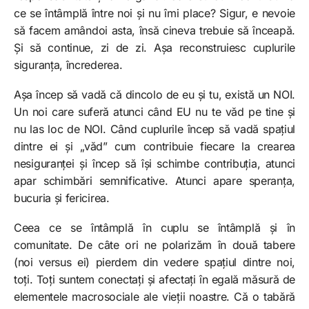
ce se întâmplă între noi și nu îmi place? Sigur, e nevoie
să facem amândoi asta, însă cineva trebuie să înceapă.
Și să continue, zi de zi. Așa reconstruiesc cuplurile
siguranța, încrederea.
Așa încep să vadă că dincolo de eu și tu, există un NOI.
Un noi care suferă atunci când EU nu te văd pe tine și
nu las loc de NOI. Când cuplurile încep să vadă spațiul
dintre ei și „văd” cum contribuie fiecare la crearea
nesiguranței și încep să își schimbe contribuția, atunci
apar schimbări semnificative. Atunci apare speranța,
bucuria și fericirea.
Ceea ce se întâmplă în cuplu se întâmplă și în
comunitate. De câte ori ne polarizăm în două tabere
(noi versus ei) pierdem din vedere spațiul dintre noi,
toți. Toți suntem conectați și afectați în egală măsură de
elementele macrosociale ale vieții noastre. Că o tabără