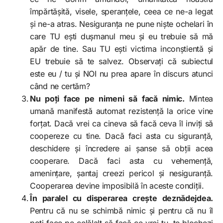
împărtășită, visele, speranțele, ceea ce ne-a legat
și ne-a atras. Nesiguranța ne pune niște ochelari în
care TU ești dușmanul meu și eu trebuie să mă
apăr de tine. Sau TU ești victima inconștientă și
EU trebuie să te salvez. Observați că subiectul
este eu / tu și NOI nu prea apare în discurs atunci
când ne certăm?
Nu poți face pe nimeni să facă nimic.
Mintea
umană manifestă automat rezistență la orice vine
forțat. Dacă vrei ca cineva să facă ceva îl inviți să
coopereze cu tine. Dacă faci asta cu siguranță,
deschidere și încredere ai șanse să obții acea
cooperare. Dacă faci asta cu vehemență,
amenințare, șantaj creezi pericol și nesiguranță.
Cooperarea devine imposibilă în aceste condiții.
În paralel cu disperarea crește deznădejdea.
Pentru că nu se schimbă nimic și pentru că nu îl