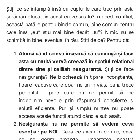
Știți ce se întâmplă însă cu cuplurile care trec prin asta
și rămân blocați în acest eu versus tu? În acest conflict,
această bătălie pentru binele comun, bine comun pentru
care însă „eu” știu mai bine decât „tu”? Nimic nu se
schimbă în bine, eventual în rău. Știți de ce? Pentru că:
Atunci când cineva încearcă să convingă și face
asta cu multă vervă creează în spațiul relațional
dintre sine și celălalt nesiguranță.
Știți ce face
nesiguranța? Ne blochează în tipare inconștiente,
tipare reactive care doar ne țin în viață până trece
pericolul. Tipare care nu ne permit să ne
îndeplinim nevoile prin răspunsuri conștiente și
soluții eficiente. Pur și simplu mintea nu poate
accesa aceste funcții atunci când e sub asalt.
Nesiguranța nu ne permite să vedem ceva
esențial: pe NOI.
Ceea ce avem în comun, ceea
ce ne dorim amândoi, umanitatea noastră