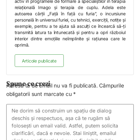
activ în programele de formare a specialiștilor în terapia
relațională Imago și terapia de cuplu. Adela este
autoarea cărții „Față în față cu furia”, o incursiune
personală în universul furiei, cu tehnici, exerciții, notițe și
exemple, pentru a te ajuta să asculți ce încearcă să-ți
transmită latura ta întunecată și pentru a opri războiul
interior dintre emoțiile neîmplinite și rațiunea care le
oprimă.
Articole publicate
Spune ce crezi
Adresa ta de email nu va fi publicată.
Câmpurile
obligatorii sunt marcate cu
*