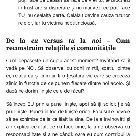
poți face pe celălalt să facă ce vrei tu, te blochezi
în frustrare și disperare și nu mai vezi ce poți face
TU, nu cealaltă parte. Celălalt devine cauza tuturor
relelor, iar tu victima neputincioasă.
De la
eu
versus
tu
la
noi
– Cum
reconstruim relațiile și comunitățile
Cum depăsește un cuplu acest moment? Învățând să îl
vadă pe NOI. Să observe, cu ochii minții, spațiul dintre
ei, relația ca și cum ar fi o țesătură vie care se creează
zilnic în funcție de ce punem fiecare dintre noi acolo. Și
dacă ne dorim liniște ce e de făcut?
Să încep EU prin a pune liniște, apoi să îți solicit ție să
pui liniște. Puneți în loc de liniște orice. Focusul e nevoie
să se schimbe de la celălalt la sine. De la a învinovăți și
a-i explica celuilalt ce nu face bine, la a ne observa cu
responsabilitate și a ne gândi: oare eu cum contribui la