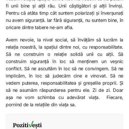
fi unii bine și alții rău. Unii câștigători și alții învinși.
Pentru că atâta timp cât suntem polarizați și înverșunați
nu avem siguranță. Iar fără siguranță, nu suntem bine, în
oricare dintre tabere ne-am afla.
Avem nevoie, la nivel social, să învățăm să lucrăm la
relația noastră, la spațiul dintre noi, cu responsabilitate.
Să ne construim o relație solidă unii cu alții. Să
construim siguranță în loc să menținem un veșnic
conflict. Să ne ascultăm în loc să ne convingem. Să ne
implicăm, în loc să judecăm cine e vinovat. Să ne
vedem puterea, responsabilitatea și greșelile proprii. Și
să ne asumăm răspunderea pentru ele. Zi de zi. Doar
așa ne vom schimba cu adevărat viața. Fiecare,
pornind de la relațiile din viața sa.