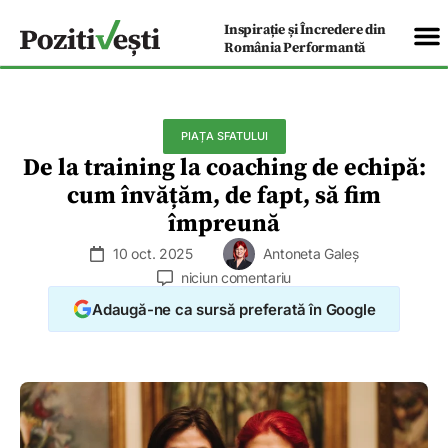
Inspirație și Încredere din
România Performantă
PIAȚA SFATULUI
De la training la coaching de echipă:
cum învățăm, de fapt, să fim
împreună
10 oct. 2025
Antoneta Galeș
niciun comentariu
Adaugă-ne ca sursă preferată în Google