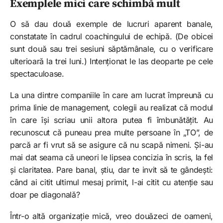
Exemplele mici care schimbă mult
O să dau două exemple de lucruri aparent banale,
constatate în cadrul coachingului de echipă. (De obicei
sunt două sau trei sesiuni săptămânale, cu o verificare
ulterioară la trei luni.) Intenționat le las deoparte pe cele
spectaculoase.
La una dintre companiile în care am lucrat împreună cu
prima linie de management, colegii au realizat că modul
în care își scriau unii altora putea fi îmbunătățit. Au
recunoscut că puneau prea multe persoane în „TO”, de
parcă ar fi vrut să se asigure că nu scapă nimeni. Și-au
mai dat seama că uneori le lipsea concizia în scris, la fel
și claritatea. Pare banal, știu, dar te invit să te gândești:
când ai citit ultimul mesaj primit, l-ai citit cu atenție sau
doar pe diagonală?
Într-o altă organizație mică, vreo douăzeci de oameni,