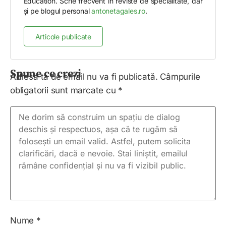
Education. Scrie frecvent în reviste de specialitate, dar
și pe blogul personal
antonetagales.ro
.
Articole publicate
Spune ce crezi
Adresa ta de email nu va fi publicată.
Câmpurile
obligatorii sunt marcate cu
*
Nume
*