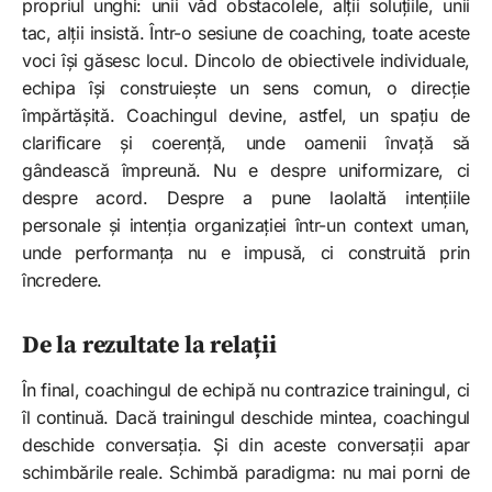
propriul unghi: unii văd obstacolele, alții soluțiile, unii
tac, alții insistă. Într-o sesiune de coaching, toate aceste
voci își găsesc locul. Dincolo de obiectivele individuale,
echipa își construiește un sens comun, o direcție
împărtășită. Coachingul devine, astfel, un spațiu de
clarificare și coerență, unde oamenii învață să
gândească împreună. Nu e despre uniformizare, ci
despre acord. Despre a pune laolaltă intențiile
personale și intenția organizației într-un context uman,
unde performanța nu e impusă, ci construită prin
încredere.
De la rezultate la relații
În final, coachingul de echipă nu contrazice trainingul, ci
îl continuă. Dacă trainingul deschide mintea, coachingul
deschide conversația. Și din aceste conversații apar
schimbările reale. Schimbă paradigma: nu mai porni de