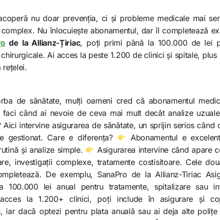
acoperă nu doar prevenția, ci și probleme medicale mai se
t complex. Nu înlocuiește abonamentul, dar îl completează e
ro
de la Allianz-Țiriac
, poți primi până la 100.000 de lei 
i chirurgicale. Ai acces la peste 1.200 de clinici și spitale, pl
 rețelei.
rba de sănătate, mulți oameni cred că abonamentul medic
 faci când ai nevoie de ceva mai mult decât analize uzual
 Aici intervine asigurarea de sănătate, un sprijin serios când c
e gestionat. Care e diferența?
Abonamentul e excelent
rutină și analize simple.
Asigurarea intervine când apare 
nare, investigații complexe, tratamente costisitoare. Cele do
mpletează. De exemplu, SanaPro de la Allianz-Tiriac Asigu
 100.000 lei anual pentru tratamente, spitalizare sau int
 acces la 1.200+ clinici, poți include în asigurare și co
, iar dacă optezi pentru plata anuală sau ai deja alte polițe 