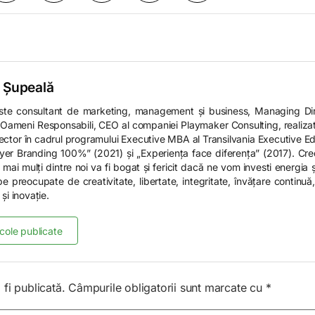
 Șupeală
ste consultant de marketing, management și business, Managing Di
Oameni Responsabili, CEO al companiei Playmaker Consulting, realizato
ector în cadrul programului Executive MBA al Transilvania Executive Educ
er Branding 100%” (2021) și „Experiența face diferența” (2017). Crede
r mai mulți dintre noi va fi bogat și fericit dacă ne vom investi energia 
pe preocupate de creativitate, libertate, integritate, învățare continu
 și inovație.
icole publicate
fi publicată.
Câmpurile obligatorii sunt marcate cu
*