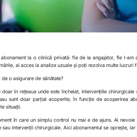
abonament la o clinică privată: fie de la angajator, fie l-am a
ile, ai acces la analize uzuale și poți rezolva multe lucruri fă
t de o asigurare de sănătate?
oar în rețeaua unde este încheiat, intervențiile chirurgicale 
au sunt doar parțial acoperite, în funcție de acoperirea abo
e situații.
oment în care un simplu control nu mai e de ajuns. Ai nevoie 
e sau intervenții chirurgicale. Aici abonamentul se oprește, iar