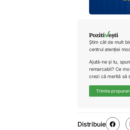
Știm cât de mult bi
centrul atenției mo
Ajută-ne și tu, sp
remarcabil? Ce mode
crezi că merită să 
Trimite propuner
Distribuie