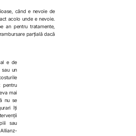
rioase, când e nevoie de
xact acolo unde e nevoie.
pe an pentru tratamente,
us rambursare parțială dacă
al e de
e sau un
osturile
 pentru
ceva mai
uă nu se
rari îți
ervenții
piii sau
Allianz-