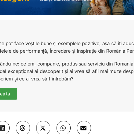
ne pot face veștile bune și exemplele pozitive, așa că îți ad
delele de performanță, Încredere și Inspirație din România Pe
unându-ne: ce om, companie, produs sau serviciu din România 
l excepțional ai descoperit și ai vrea să afli mai multe desp
scriem și ce ai vrea să-l întrebăm?
ea ta