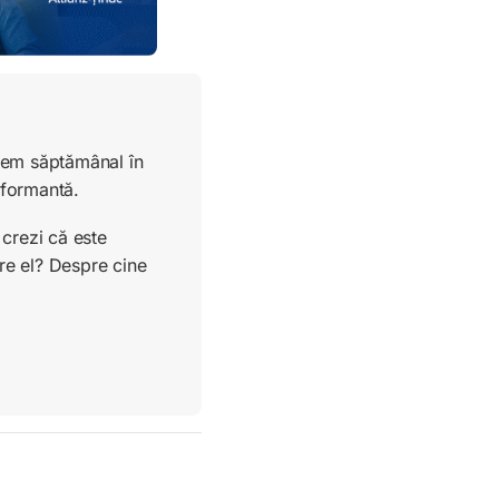
ucem săptămânal în
rformantă.
crezi că este
re el? Despre cine