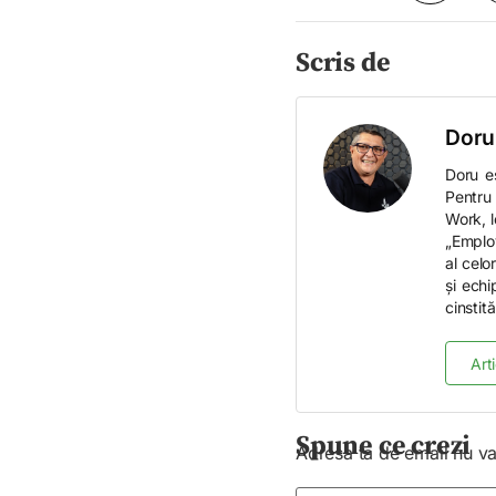
Scris de
Doru
Doru e
Pentru 
Work, l
„Employ
al celo
și echi
cinstită
Art
Spune ce crezi
Adresa ta de email nu va 