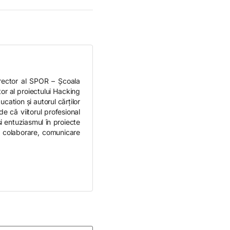
rector al SPOR – Școala
r al proiectului Hacking
ation și autorul cărților
 că viitorul profesional
și entuziasmul în proiecte
ă, colaborare, comunicare