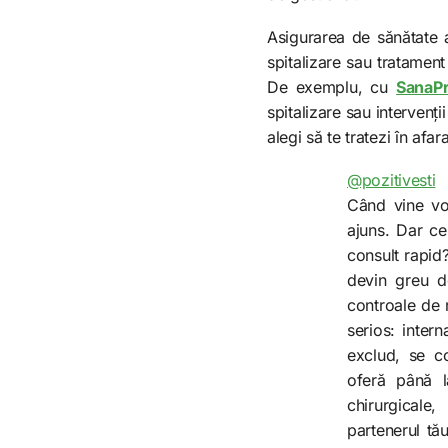
Asigurarea de sănătate 
spitalizare sau tratamen
De exemplu, cu
SanaP
spitalizare sau intervenți
alegi să te tratezi în afara
@pozitivesti
Când vine vo
ajuns. Dar ce
consult rapid?
devin greu d
controale de 
serios: inter
exclud, se co
oferă până la
chirurgicale,
partenerul tău