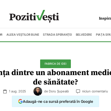
Inspir
OR
ALEEA VEȘTILOR BUNE
STRADA SPERANȚEI
BELVEDERE
PIAȚA SFA
FABRICA DE IDEI
nța dintre un abonament medic
de sănătate?
1 aug. 2025
de
Doru Șupeală
niciun comentariu
Adaugă-ne ca sursă preferată în Google