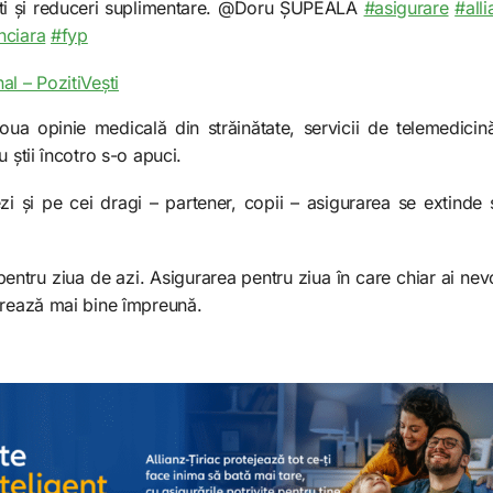
ști și reduceri suplimentare. @Doru ȘUPEALĂ
#asigurare
#alli
nciara
#fyp
al – PozitiVești
oua opinie medicală din străinătate, servicii de telemedicină,
 știi încotro s-o apuci.
zi și pe cei dragi – partener, copii – asigurarea se extinde 
tru ziua de azi. Asigurarea pentru ziua în care chiar ai nevo
crează mai bine împreună.