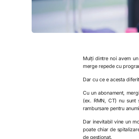
Mulți dintre noi avem un 
merge repede cu programăr
Dar cu ce e acesta diferi
Cu un abonament, mergi d
(ex. RMN, CT) nu sunt s
rambursare pentru anumit
Dar inevitabil vine un m
poate chiar de spitalizar
de gestionat.