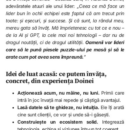
adevăratele atuuri ale unui lider:
„Ceea ce mă face un
lider bun în ochii echipei este faptul că am trecut prin
toate: și eșecuri, și succese. Și că sunt, la rândul meu,
mereu gata să învăț. Mă împrietenesc cu tot ce e nou –
de la AI și GPT, la cele mai noi tehnologii – dar nu de
dragul noutății, ci de dragul utilității.
Oamenii vor lideri
care să le pună piesele puzzle-ului pe masă și să le
arate cum pot avea sens împreună.
”
Idei de luat acasă: ce putem învăța,
concret, din experiența Doinei
Acționează acum, nu mâine, nu luni.
Primii care
intră în joc învață mai repede și câștigă avantajul.
Lasă datele să te ghideze, nu intuiția.
Ele îți arată
cine sunt clienții, ce vor și unde să-i găsești.
Construiește un ecosistem solid.
Integrează
tehnologia, echipa și viziunea într-un tot coerent.