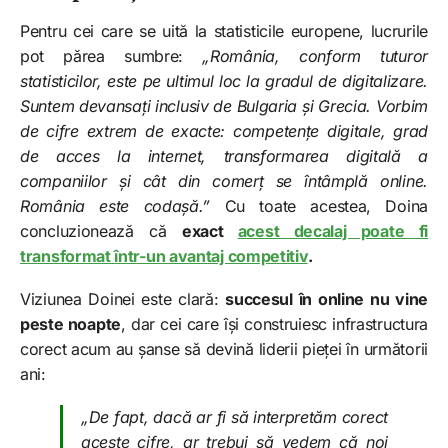
Pentru cei care se uită la statisticile europene, lucrurile
pot părea sumbre:
„România, conform tuturor
statisticilor, este pe ultimul loc la gradul de digitalizare.
Suntem devansați inclusiv de Bulgaria și Grecia. Vorbim
de cifre extrem de exacte: competențe digitale, grad
de acces la internet, transformarea digitală a
companiilor și cât din comerț se întâmplă online.
România este codașă.”
Cu toate acestea, Doina
concluzionează că
exact
acest decalaj poate fi
transformat într-un avantaj competitiv
.
Viziunea Doinei este clară:
succesul în online nu vine
peste noapte
, dar cei care își construiesc infrastructura
corect acum au șanse să devină liderii pieței în următorii
ani:
„De fapt, dacă ar fi să interpretăm corect
aceste cifre, ar trebui să vedem că noi