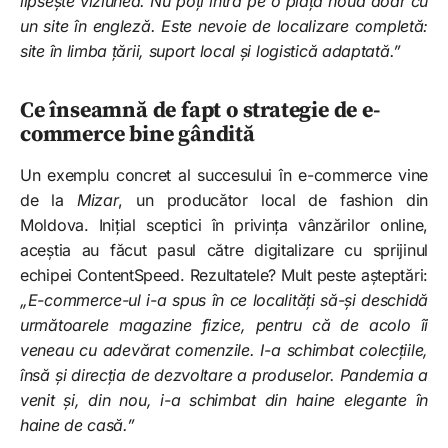
lipsește viziunea. Nu poți intra pe o piață nouă doar cu
un site în engleză. Este nevoie de localizare completă:
site în limba țării, suport local și logistică adaptată.”
Ce înseamnă de fapt o strategie de e-
commerce bine gândită
Un exemplu concret al succesului în e-commerce vine
de la
Mizar
, un producător local de fashion din
Moldova. Inițial sceptici în privința vânzărilor online,
aceștia au făcut pasul către digitalizare cu sprijinul
echipei ContentSpeed. Rezultatele? Mult peste așteptări:
„E-commerce-ul i-a spus în ce localități să-și deschidă
următoarele magazine fizice, pentru că de acolo îi
veneau cu adevărat comenzile. I-a schimbat colecțiile,
însă și direcția de dezvoltare a produselor. Pandemia a
venit și, din nou, i-a schimbat din haine elegante în
haine de casă.”