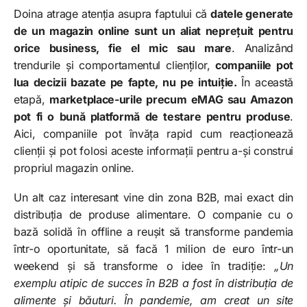
Doina atrage atenția asupra faptului că
datele generate
de un magazin online sunt un aliat neprețuit pentru
orice business, fie el mic sau mare
. Analizând
trendurile și comportamentul clienților,
companiile pot
lua decizii bazate pe fapte, nu pe intuiție.
În această
etapă,
marketplace-urile precum eMAG sau Amazon
pot fi o bună platformă de testare pentru produse
.
Aici, companiile pot învăța rapid cum reacționează
clienții și pot folosi aceste informații pentru a-și construi
propriul magazin online.
Un alt caz interesant vine din zona B2B, mai exact din
distribuția de produse alimentare. O companie cu o
bază solidă în offline a reușit să transforme pandemia
într-o oportunitate, să facă 1 milion de euro într-un
weekend și să transforme o idee în tradiție:
„Un
exemplu atipic de succes în B2B a fost în distribuția de
alimente și băuturi. În pandemie, am creat un site