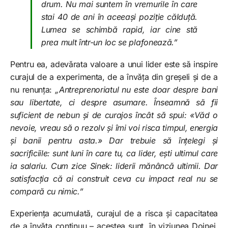
drum. Nu mai suntem în vremurile în care
stai 40 de ani în aceeași poziție călduță.
Lumea se schimbă rapid, iar cine stă
prea mult într-un loc se plafonează.”
Pentru ea, adevărata valoare a unui lider este să inspire
curajul de a experimenta, de a învăța din greșeli și de a
nu renunța:
„Antreprenoriatul nu este doar despre bani
sau libertate, ci despre asumare. Înseamnă să fii
suficient de nebun și de curajos încât să spui: «Văd o
nevoie, vreau să o rezolv și îmi voi risca timpul, energia
și banii pentru asta.» Dar trebuie să înțelegi și
sacrificiile: sunt luni în care tu, ca lider, ești ultimul care
ia salariu. Cum zice Sinek: liderii mănâncă ultimii. Dar
satisfacția că ai construit ceva cu impact real nu se
compară cu nimic.”
Experiența acumulată, curajul de a risca și capacitatea
de a învăța continuu – acestea sunt, în viziunea Doinei,