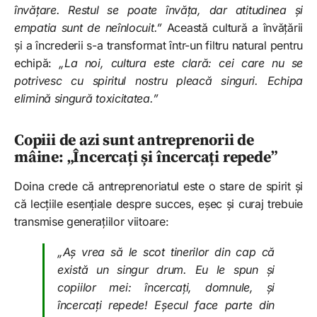
învățare. Restul se poate învăța, dar atitudinea și
empatia sunt de neînlocuit.”
Această cultură a învățării
și a încrederii s-a transformat într-un filtru natural pentru
echipă:
„La noi, cultura este clară: cei care nu se
potrivesc cu spiritul nostru pleacă singuri. Echipa
elimină singură toxicitatea.”
Copiii de azi sunt antreprenorii de
mâine: „Încercați și încercați repede”
Doina crede că antreprenoriatul este o stare de spirit și
că lecțiile esențiale despre succes, eșec și curaj trebuie
transmise generațiilor viitoare:
„Aș vrea să le scot tinerilor din cap că
există un singur drum. Eu le spun și
copiilor mei: încercați, domnule, și
încercați repede! Eșecul face parte din