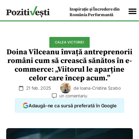
Inspirație și Încredere din
România Performantă
CALEA VICTORIEI
Doina Vîlceanu învață antreprenorii
români cum să crească sănătos în e-
commerce: „Viitorul le aparține
celor care încep acum.”
21 feb. 2025
de
Ioana-Cristina Szabo
un comentariu
Adaugă-ne ca sursă preferată în Google