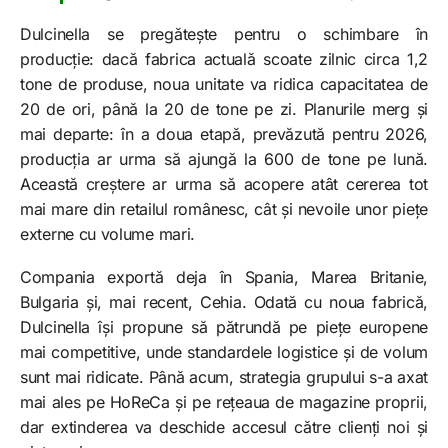
Dulcinella se pregătește pentru o schimbare în
producție: dacă fabrica actuală scoate zilnic circa 1,2
tone de produse, noua unitate va ridica capacitatea de
20 de ori, până la 20 de tone pe zi. Planurile merg și
mai departe: în a doua etapă, prevăzută pentru 2026,
producția ar urma să ajungă la 600 de tone pe lună.
Această creștere ar urma să acopere atât cererea tot
mai mare din retailul românesc, cât și nevoile unor piețe
externe cu volume mari.
Compania exportă deja în Spania, Marea Britanie,
Bulgaria și, mai recent, Cehia. Odată cu noua fabrică,
Dulcinella își propune să pătrundă pe piețe europene
mai competitive, unde standardele logistice și de volum
sunt mai ridicate. Până acum, strategia grupului s-a axat
mai ales pe HoReCa și pe rețeaua de magazine proprii,
dar extinderea va deschide accesul către clienți noi și