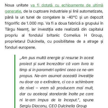
Noua unitate
va fi dotată cu echipamente de ultimă
generație
, de la cuptoare industriale și linii automatizate,
până la un tunel de congelare la -40°C și un depozit
frigorific de 1.000 mp. Va fi a doua fabrică a grupului în
Târgu Neamț, iar investiția este realizată din capitalul
propriu al fondului britanic Cornelius H Group,
proprietarul Dulcinella, cu posibilitatea de a atrage și
fonduri europene.
„Am pus multă energie și resurse în acest
proiect și sunt încrezător că vom livra la
timp si in parametri optimi ceea ce ne-am
propus. Ne-am asumat această investiție
nu doar ca o extindere, ci ca o schimbare
de nivel – vrem să producem mai mult,
dar cu aceleași standarde înalte pe care
ni le-am impus de la început.”
, spune
Sergiu Diaconu, CEO Dulcinella Group