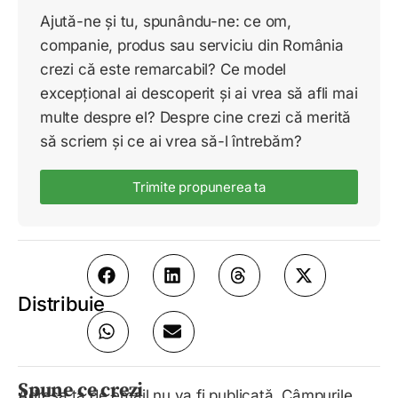
Ajută-ne și tu, spunându-ne: ce om,
companie, produs sau serviciu din România
crezi că este remarcabil? Ce model
excepțional ai descoperit și ai vrea să afli mai
multe despre el? Despre cine crezi că merită
să scriem și ce ai vrea să-l întrebăm?
Trimite propunerea ta
Distribuie
Spune ce crezi
Adresa ta de email nu va fi publicată.
Câmpurile