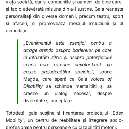
viața socială, dar și companiile și oamenii de bine care-
și fac o adevărată misiune din a-i susține. Gala reunește
personalități din diverse domenii, precum teatru, sport
și afaceri, și promovează mesajul incluziunii și al
demnității.
„Evenimentul este esențial pentru a
atrage atenția asupra barierelor pe care
le înfruntăm zilnic și asupra potențialului
imens care rămâne nevalorificat din
cauza prejudecăților sociale.”,
spune
Magda, care speră ca Gala
Voices of
Disability
să schimbe mentalități și să
creeze un dialog necesar, despre
diversitate și acceptare.
Totodată, gala susține și finanțarea proiectului „Eden
Mobility”, un centru de reabilitare și integrare socio-
profesională pentru persoanele cu dizabilități motorii.