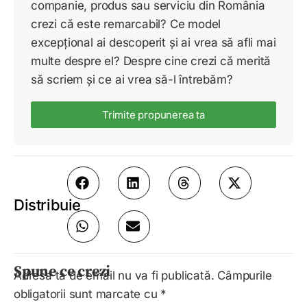
companie, produs sau serviciu din România
crezi că este remarcabil? Ce model
excepțional ai descoperit și ai vrea să afli mai
multe despre el? Despre cine crezi că merită
să scriem și ce ai vrea să-l întrebăm?
Trimite propunerea ta
Distribuie
Spune ce crezi
Adresa ta de email nu va fi publicată.
Câmpurile
obligatorii sunt marcate cu
*