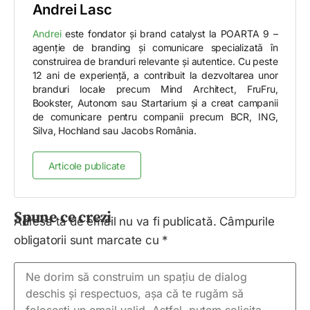
Andrei Lasc
Andrei
este fondator și brand catalyst la POARTA 9 –
agenție de branding și comunicare specializată în
construirea de branduri relevante și autentice. Cu peste
12 ani de experiență, a contribuit la dezvoltarea unor
branduri locale precum Mind Architect, FruFru,
Bookster, Autonom sau Startarium și a creat campanii
de comunicare pentru companii precum BCR, ING,
Silva, Hochland sau Jacobs România.
Articole publicate
Spune ce crezi
Adresa ta de email nu va fi publicată.
Câmpurile
obligatorii sunt marcate cu
*