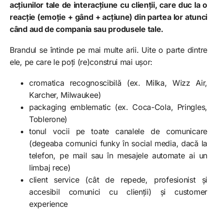
acțiunilor tale de interacțiune cu clienții, care duc la o
reacție (emoție + gând + acțiune) din partea lor atunci
când aud de compania sau produsele tale.
Brandul se întinde pe mai multe arii. Uite o parte dintre
ele, pe care le poți (re)construi mai ușor:
cromatica recognoscibilă (ex. Milka, Wizz Air,
Karcher, Milwaukee)
packaging emblematic (ex. Coca-Cola, Pringles,
Toblerone)
tonul vocii pe toate canalele de comunicare
(degeaba comunici funky în social media, dacă la
telefon, pe mail sau în mesajele automate ai un
limbaj rece)
client service (cât de repede, profesionist și
accesibil comunici cu clienții) și customer
experience