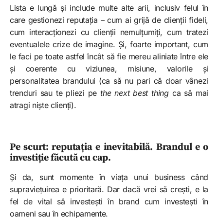
Lista e lungă și include multe alte arii, inclusiv felul în
care gestionezi reputația – cum ai grijă de clienții fideli,
cum interacționezi cu clienții nemulțumiți, cum tratezi
eventualele crize de imagine. Și, foarte important, cum
le faci pe toate astfel încât să fie mereu aliniate între ele
și coerente cu viziunea, misiune, valorile și
personalitatea brandului (ca să nu pari că doar vânezi
trenduri sau te pliezi pe
the next best thing
ca să mai
atragi niște clienți).
Pe scurt: reputația e inevitabilă. Brandul e o
investiție făcută cu cap.
Și da, sunt momente în viața unui business când
supraviețuirea e prioritară. Dar dacă vrei să crești, e la
fel de vital să investești în brand cum investești în
oameni sau în echipamente.