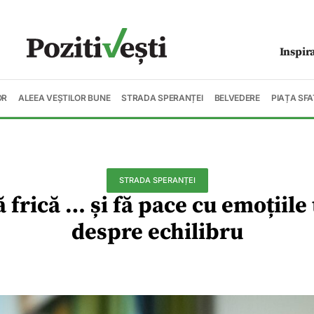
Inspir
OR
ALEEA VEȘTILOR BUNE
STRADA SPERANȚEI
BELVEDERE
PIAȚA SFA
STRADA SPERANȚEI
frică … și fă pace cu emoțiile t
despre echilibru