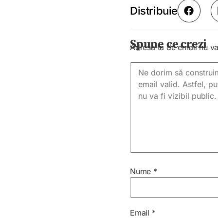
Distribuie
Spune ce crezi
Adresa ta de email nu va 
Nume
*
Email
*