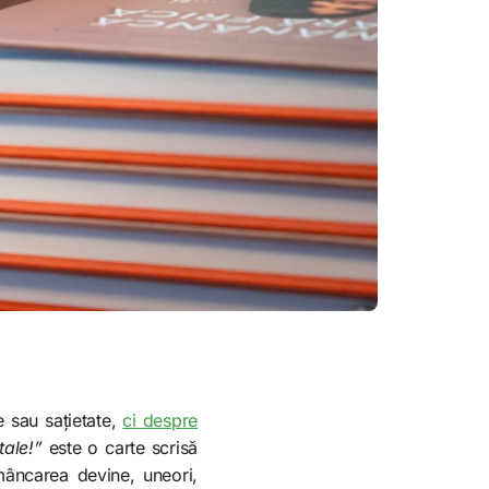
 sau sațietate,
ci despre
tale!”
este o carte scrisă
mâncarea devine, uneori,