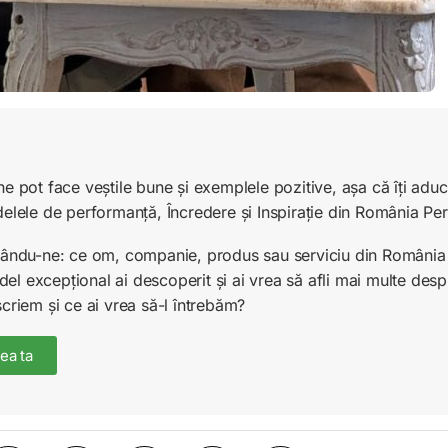
ne pot face veștile bune și exemplele pozitive, așa că îți ad
delele de performanță, Încredere și Inspirație din România Pe
unându-ne: ce om, companie, produs sau serviciu din România 
l excepțional ai descoperit și ai vrea să afli mai multe desp
scriem și ce ai vrea să-l întrebăm?
ea ta