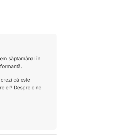
ucem săptămânal în
rformantă.
crezi că este
re el? Despre cine