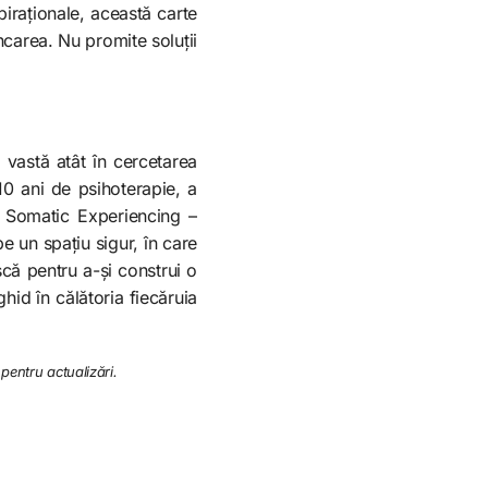
piraționale, această carte
ncarea. Nu promite soluții
 vastă atât în cercetarea
 10 ani de psihoterapie, a
i Somatic Experiencing –
e un spațiu sigur, în care
scă pentru a-și construi o
ghid în călătoria fiecăruia
 pentru actualizări.