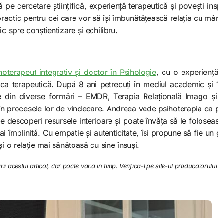
 pe cercetare științifică, experiență terapeutică și povești ins
 practic pentru cei care vor să își îmbunătățească relația cu mâ
c spre conștientizare și echilibru.
hoterapeut integrativ și doctor în Psihologie
, cu o experiență
actica terapeutică. După 8 ani petrecuți în mediul academic și
le din diverse formări – EMDR, Terapia Relațională Imago ș
 în procesele lor de vindecare. Andreea vede psihoterapia ca p
e descoperi resursele interioare și poate învăța să le folosea
i împlinită. Cu empatie și autenticitate, își propune să fie un 
și o relație mai sănătoasă cu sine însuși.
rii acestui articol, dar poate varia în timp. Verifică-l pe site-ul producătorului