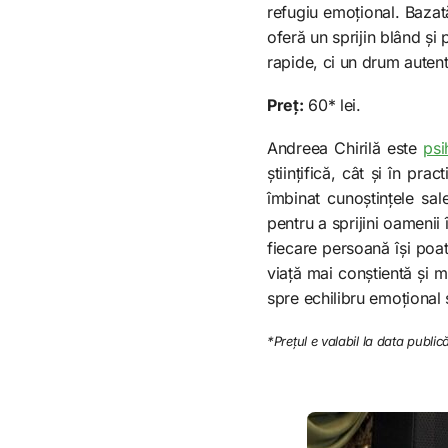
refugiu emoțional. Bazată
oferă un sprijin blând și
rapide, ci un drum autenti
Preț:
60* lei.
Andreea Chirilă este
psi
științifică, cât și în pr
îmbinat cunoștințele sa
pentru a sprijini oamenii
fiecare persoană își poat
viață mai conștientă și ma
spre echilibru emoțional 
*Prețul e valabil la data publică