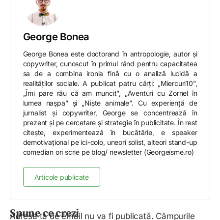
George Bonea
George Bonea este doctorand în antropologie, autor și
copywriter, cunoscut în primul rând pentru capacitatea
sa de a combina ironia fină cu o analiză lucidă a
realităților sociale. A publicat patru cărți: „Miercuri10”,
„Îmi pare rău că am muncit”, „Aventuri cu Zornel în
lumea nașpa” și „Niște animale”. Cu experiență de
jurnalist și copywriter, George se concentrează în
prezent și pe cercetare și strategie în publicitate. În rest
citește, experimentează în bucătărie, e speaker
demotivațional pe ici-colo, uneori solist, alteori stand-up
comedian ori scrie pe blog/ newsletter (Georgeisme.ro)
Articole publicate
Spune ce crezi
Adresa ta de email nu va fi publicată.
Câmpurile