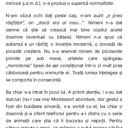
mirosul ș.a.m.d.), s-a produs o superbă
normalitate.
N-am văzut ochi dați peste cap, n-am auzit „
e prea
răsfățat”,
ori „
dacă era al meu…”
. Nimeni n-a dat
semne că știe să crească mai bine copilul acelei
doamne (eventual cu bătaie). Nimeni n-a spus că
autismul e un răsfăț, o invenție modernă, o dovadă de
proastă creștere. Nu s-a enervat nimeni de picioarele
primite pe sub mese, urletele care spărgeau
„monotonia” lipsei de aer condiționat într-o zi mult prea
călduroasă pentru vremurile ei. Toată lumea înțelegea și
se comporta în consecință.
Ba chiar s-a intrat în jocul lui. A primit atenție, i s-au dat
dulciuri (nu-i cea mai Montessori abordare, dar gestul a
fost din bunătate sinceră), s-a vorbit cu el, ba chiar o
doamnă și-a oferit telefonul pentru a-l distra cu o serie
de animații care știa că îi bucurau și nepoții. Pentru
câteva minute a mers, iar mămica a putut respira cât fiul