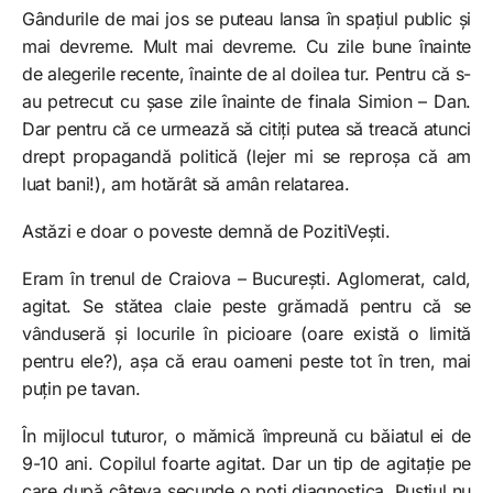
Gândurile de mai jos se puteau lansa în spațiul public și
mai devreme. Mult mai devreme. Cu zile bune înainte
de alegerile recente, înainte de al doilea tur. Pentru că s-
au petrecut cu șase zile înainte de finala Simion – Dan.
Dar pentru că ce urmează să citiți putea să treacă atunci
drept propagandă politică (lejer mi se reproșa că am
luat bani!), am hotărât să amân relatarea.
Astăzi e doar o poveste demnă de PozitiVești.
Eram în trenul de Craiova – București. Aglomerat, cald,
agitat. Se stătea claie peste grămadă pentru că se
vânduseră și locurile în picioare (oare există o limită
pentru ele?), așa că erau oameni peste tot în tren, mai
puțin pe tavan.
În mijlocul tuturor, o mămică împreună cu băiatul ei de
9-10 ani. Copilul foarte agitat. Dar un tip de agitație pe
care după câteva secunde o poți diagnostica. Puștiul nu