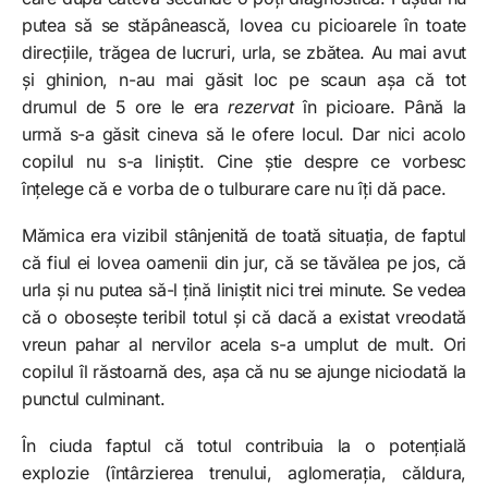
putea să se stăpânească, lovea cu picioarele în toate
direcțiile, trăgea de lucruri, urla, se zbătea. Au mai avut
și ghinion, n-au mai găsit loc pe scaun așa că tot
drumul de 5 ore le era
rezervat
în picioare. Până la
urmă s-a găsit cineva să le ofere locul. Dar nici acolo
copilul nu s-a liniștit. Cine știe despre ce vorbesc
înțelege că e vorba de o tulburare care nu îți dă pace.
Mămica era vizibil stânjenită de toată situația, de faptul
că fiul ei lovea oamenii din jur, că se tăvălea pe jos, că
urla și nu putea să-l țină liniștit nici trei minute. Se vedea
că o obosește teribil totul și că dacă a existat vreodată
vreun pahar al nervilor acela s-a umplut de mult. Ori
copilul îl răstoarnă des, așa că nu se ajunge niciodată la
punctul culminant.
În ciuda faptul că totul contribuia la o potențială
explozie (întârzierea trenului, aglomerația, căldura,