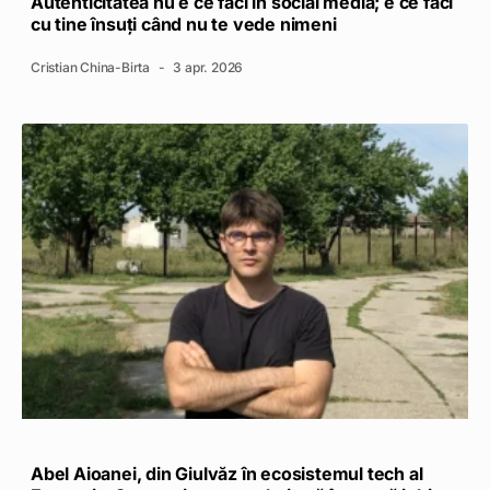
Autenticitatea nu e ce faci în social media; e ce faci
cu tine însuți când nu te vede nimeni
Cristian China-Birta
3 apr. 2026
Abel Aioanei, din Giulvăz în ecosistemul tech al