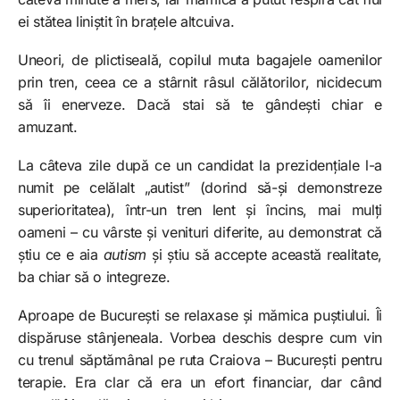
ei stătea liniștit în brațele altcuiva.
Uneori, de plictiseală, copilul muta bagajele oamenilor
prin tren, ceea ce a stârnit râsul călătorilor, nicidecum
să îi enerveze. Dacă stai să te gândești chiar e
amuzant.
La câteva zile după ce un candidat la prezidențiale l-a
numit pe celălalt „autist” (dorind să-și demonstreze
superioritatea), într-un tren lent și încins, mai mulți
oameni – cu vârste și venituri diferite, au demonstrat că
știu ce e aia
autism
și știu să accepte această realitate,
ba chiar să o integreze.
Aproape de București se relaxase și mămica puștiului. Îi
dispăruse stânjeneala. Vorbea deschis despre cum vin
cu trenul săptămânal pe ruta Craiova – București pentru
terapie. Era clar că era un efort financiar, dar când