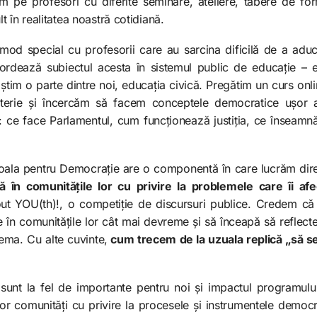
nim pe profesori cu diferite seminare, ateliere, tabere de f
 în realitatea noastră cotidiană.
mod special cu profesorii care au sarcina dificilă de a adu
ordează subiectul acesta în sistemul public de educație – e
im o parte dintre noi, educația civică. Pregătim un curs onli
erie și încercăm să facem conceptele democratice ușor ac
ă: ce face Parlamentul, cum funcționează justiția, ce înseamnă 
la pentru Democrație are o componentă în care lucrăm direct
ă în comunitățile lor cu privire la problemele care îi af
ut YOU(th)!, o competiție de discursuri publice. Credem că 
 în comunitățile lor cât mai devreme și să înceapă să reflectez
ema. Cu alte cuvinte,
cum trecem de la uzuala replică „să s
nt la fel de importante pentru noi și impactul programului
r comunități cu privire la procesele și instrumentele democ