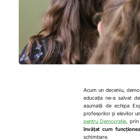
Acum un deceniu, democr
educația ne-a salvat de
asumată de echipa Ex
profesorilor și elevilor 
pentru Democrație
, pri
învățat cum funcțione
schimbare.