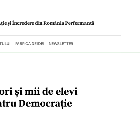
ație și Încredere din România Performantă
TULUI
FABRICA DE IDEI
NEWSLETTER
ri și mii de elevi
ntru Democrație