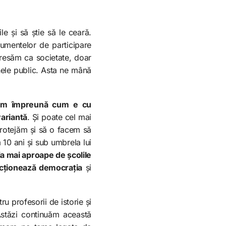
e și să știe să le ceară.
trumentelor de participare
gresăm ca societate, doar
inele public. Asta ne mână
ăm împreună cum e cu
variantă
. Și poate cel mai
protejăm și să o facem să
10 ani și sub umbrela lui
 mai aproape de școlile
ncționează democrația
și
 profesorii de istorie și
Astăzi continuăm această