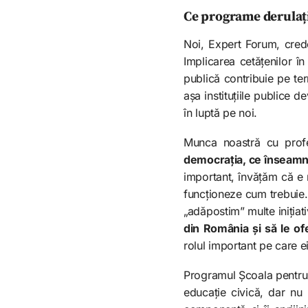
Ce programe derulați
Noi, Expert Forum, crede
Implicarea cetățenilor în
publică contribuie pe te
așa instituțiile publice 
în luptă pe noi.
Munca noastră cu profes
democrația, ce înseamnă
important, învățăm că e 
funcționeze cum trebuie.
„adăpostim” multe inițiat
din România și să le of
rolul important pe care ei
Programul Școala pentru 
educație civică, dar nu