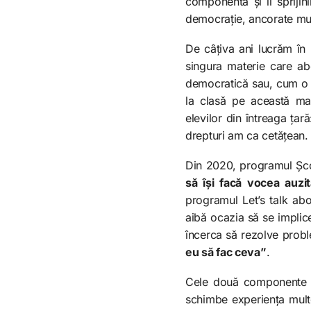
componentă și îi spriji
democrație, ancorate mult
De câțiva ani lucrăm în 
singura materie care ab
democratică sau, cum o șt
la clasă pe această mat
elevilor din întreaga țar
drepturi am ca cetățean.
Din 2020, programul Școa
să își facă vocea auzit
programul Let’s talk abo
aibă ocazia să se implice
încerca să rezolve probl
eu să fac ceva”
.
Cele două componente su
schimbe experiența multo