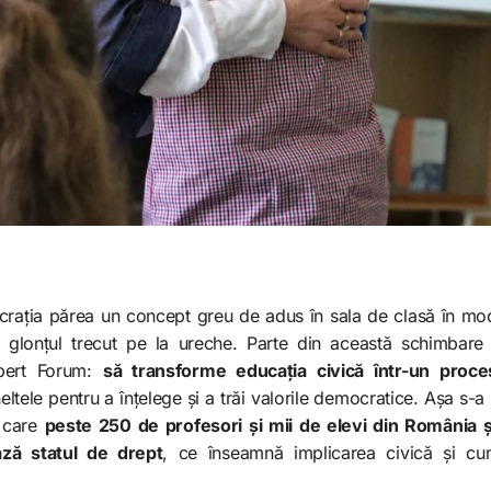
ația părea un concept greu de adus în sala de clasă în mo
 glonțul trecut pe la ureche. Parte din această schimbare
pert Forum:
să transforme educația civică într-un proc
uneltele pentru a înțelege și a trăi valorile democratice. Așa s
n care
peste 250 de profesori și mii de elevi din România 
ază statul de drept
, ce înseamnă implicarea civică și cum