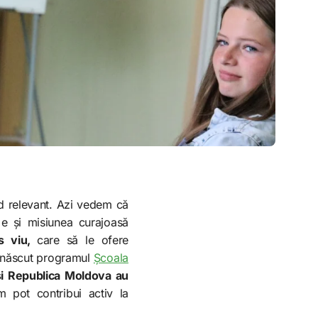
d relevant. Azi vedem că
 e și misiunea curajoasă
es viu,
care să le ofere
-a născut programul
Școala
și Republica Moldova au
 pot contribui activ la