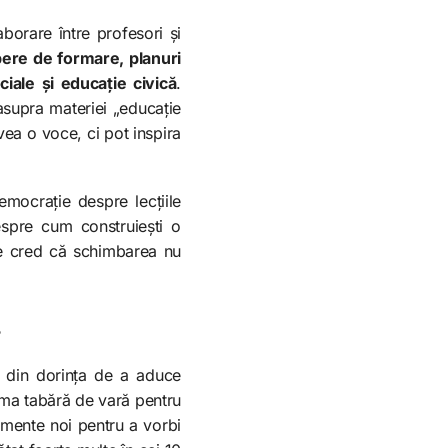
borare între profesori și
abere de formare, planuri
iale și educație civică
.
asupra materiei „educație
avea o voce, ci pot inspira
mocrație despre lecțiile
despre cum construiești o
re cred că schimbarea nu
?
 din dorința de a aduce
ima tabără de vară pentru
rumente noi pentru a vorbi