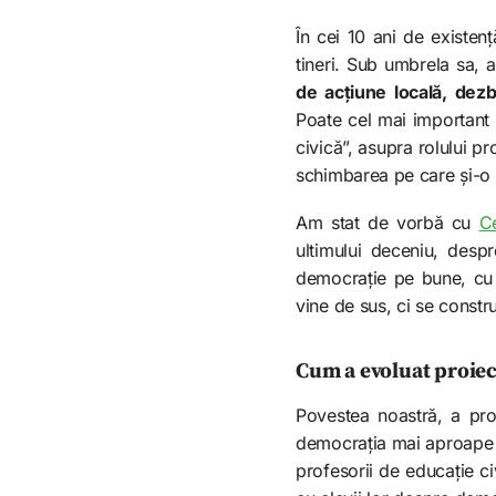
În cei 10 ani de existen
tineri. Sub umbrela sa, 
de acțiune locală, dezb
Poate cel mai important 
civică”, asupra rolului pr
schimbarea pe care și-o
Am stat de vorbă cu
C
ultimului deceniu, despr
democrație pe bune, cu 
vine de sus, ci se constru
Cum a evoluat proiec
Povestea noastră, a pr
democrația mai aproape d
profesorii de educație ci