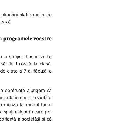
ncționării platformelor de
rează.
în programele voastre
sprijinii tinerii să fie
ă fie folosită la clasă,
 de clasa a 7-a, făcută la
 se confruntă ajungem să
 minute în care prezintă o
formează la rândul lor o
 spațiu sigur în care pot
ortantă a societății și că