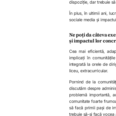
dispoziție, dar trebuie s
În plus, în ultimii ani, 
sociale media și impactulu
Ne poți da câteva ex
și impactul lor concr
Cea mai eficientă, adap
implicați în comunități
integrată la orele de dir
liceu, extracurricular.
Pornind de la comunităț
discutăm despre administr
problemă importantă, au
comunitate foarte frumoa
să facă primii pași de im
trebuie să-și facă vocea 