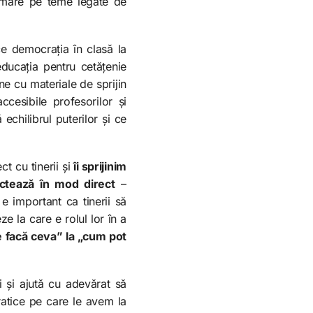
ormare pe teme legate de
ce democrația în clasă la
ducația pentru cetățenie
ne cu materiale de sprijin
cesibile profesorilor și
echilibrul puterilor și ce
 cu tinerii și
îi sprijinim
ectează în mod direct
–
e important ca tinerii să
e la care e rolul lor în a
e facă ceva” la „cum pot
 și ajută cu adevărat să
ratice pe care le avem la