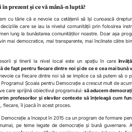
 în prezent și ce vă mână-n luptă?
m cu tărie că e nevoie ca cetățenii să își cunoască drepturil
 deciziile care se iau la nivelul comunității prin folosirea ins
rmen lung la bunăstarea comunităților noastre. Doar așa pro
devin mai democratice, mai transparente, mai înclinate către b
orii și tinerii la nivel local este un spațiu în care
învăț
 de fapt pentru fiecare dintre noi și de ce e cea mai bună 
nevoie ca fiecare dintre noi să se implice ca să putem să o 
 Programul Școala pentru Democrație a crescut mult de acum 
ive care sprijină obiectivul programului:
să aducem democrația
erim profesorilor și elevilor contexte să înțeleagă cum fu
, fiecare, îl joacă în acest proces.
Democrație a început în 2015 ca un program de formare pentru
 numai, pe teme legate de democrație și bună guvernare. 