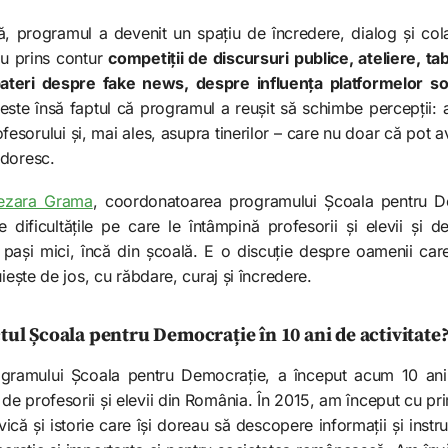
ță, programul a devenit un spațiu de încredere, dialog și cola
au prins contur
competiții de discursuri publice, ateliere, t
ateri despre fake news, despre influența platformelor soc
este însă faptul că programul a reușit să schimbe percepții: 
ofesorului și, mai ales, asupra tinerilor – care nu doar că pot 
 doresc.
ezara Grama
, coordonatoarea programului Școala pentru De
e dificultățile pe care le întâmpină profesorii și elevii și 
pași mici, încă din școală. E o discuție despre oamenii ca
iește de jos, cu răbdare, curaj și încredere.
tul Școala pentru Democrație în 10 ani de activitate
ogramului Școala pentru Democrație, a început acum 10 ani
e profesorii și elevii din România. În 2015, am început cu pr
vică și istorie care își doreau să descopere informații și inst