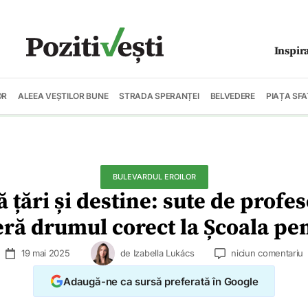
Inspir
OR
ALEEA VEȘTILOR BUNE
STRADA SPERANȚEI
BELVEDERE
PIAȚA SFA
BULEVARDUL EROILOR
 țări și destine: sute de profeso
ră drumul corect la Școala pe
19 mai 2025
de
Izabella Lukács
niciun comentariu
Adaugă-ne ca sursă preferată în Google