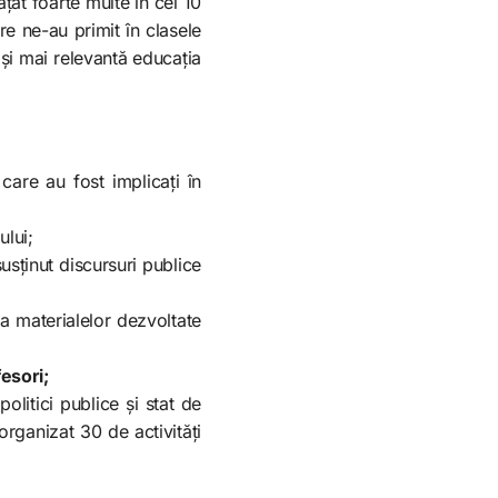
țat foarte multe în cei 10
re ne-au primit în clasele
și mai relevantă educația
care au fost implicați în
ului;
usținut discursuri publice
za materialelor dezvoltate
esori;
olitici publice și stat de
organizat 30 de activități