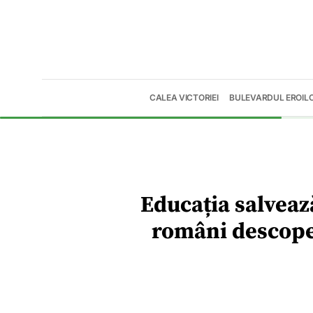
CALEA VICTORIEI
BULEVARDUL EROIL
Educația salvează
români descope