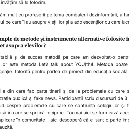
ă învățăm să le folosim.
lucrăm mult cu profesorii pe tema combaterii dezinformării, a fu
i pe care îl au asupra vieții lor și a adolescenților cu care luc
emple de metode și instrumente alternative folosite 
et asupra elevilor?
tabilă și de succes metodă pe care am dezvoltat-o pentru a 
le lor este metoda Let’s talk about YOU(th)!. Metoda poate s
igenție, folosită pentru partea de proiect din educația socială
ile din care fac parte tinerii și de la problemele cu care
ație publică și fake news. Participanții scriu discursuri de 3
d despre problemele cu care se confruntă colegii lor și 
să în care se sprijină reciproc. Tocmai aici se formează acest
plicare în comunitate – aici descoperă că ei sunt o parte imp
auzită.