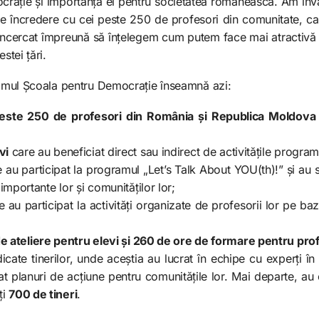
crație și importanța ei pentru societatea românească. Am învă
 de încredere cu cei peste 250 de profesori din comunitate, ca
m încercat împreună să înțelegem cum putem face mai atractivă 
estei țări.
gramul Școala pentru Democrație înseamnă azi:
este 250 de profesori din România și Republica Moldova
vi
care au beneficiat direct sau indirect de activitățile program
 au participat la programul „Let’s Talk About YOU(th)!” și au s
mportante lor și comunităților lor;
e au participat la activități organizate de profesorii lor pe ba
e ateliere pentru elevi și 260 de ore de formare pentru prof
cate tinerilor, unde aceștia au lucrat în echipe cu experți în p
at planuri de acțiune pentru comunitățile lor. Mai departe, au 
ți
700 de tineri
.