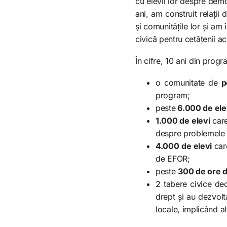
cu elevii lor despre demo
ani, am construit relații
și comunitățile lor și a
civică pentru cetățenii ac
În cifre, 10 ani din pro
o comunitate de
p
program;
peste
6.000 de ele
1.000 de elevi
care
despre problemele i
4.000 de elevi
car
de EFOR;
peste
300 de ore d
2 tabere civice dedi
drept și au dezvolt
locale, implicând al